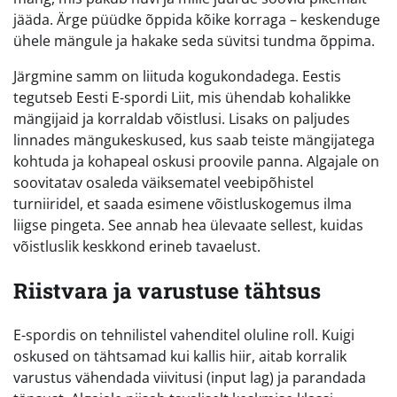
jääda. Ärge püüdke õppida kõike korraga – keskenduge
ühele mängule ja hakake seda süvitsi tundma õppima.
Järgmine samm on liituda kogukondadega. Eestis
tegutseb Eesti E-spordi Liit, mis ühendab kohalikke
mängijaid ja korraldab võistlusi. Lisaks on paljudes
linnades mängukeskused, kus saab teiste mängijatega
kohtuda ja kohapeal oskusi proovile panna. Algajale on
soovitatav osaleda väiksematel veebipõhistel
turniiridel, et saada esimene võistluskogemus ilma
liigse pingeta. See annab hea ülevaate sellest, kuidas
võistluslik keskkond erineb tavaelust.
Riistvara ja varustuse tähtsus
E-spordis on tehnilistel vahenditel oluline roll. Kuigi
oskused on tähtsamad kui kallis hiir, aitab korralik
varustus vähendada viivitusi (input lag) ja parandada