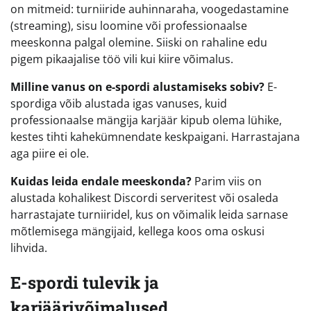
on mitmeid: turniiride auhinnaraha, voogedastamine
(streaming), sisu loomine või professionaalse
meeskonna palgal olemine. Siiski on rahaline edu
pigem pikaajalise töö vili kui kiire võimalus.
Milline vanus on e-spordi alustamiseks sobiv?
E-
spordiga võib alustada igas vanuses, kuid
professionaalse mängija karjäär kipub olema lühike,
kestes tihti kahekümnendate keskpaigani. Harrastajana
aga piire ei ole.
Kuidas leida endale meeskonda?
Parim viis on
alustada kohalikest Discordi serveritest või osaleda
harrastajate turniiridel, kus on võimalik leida sarnase
mõtlemisega mängijaid, kellega koos oma oskusi
lihvida.
E-spordi tulevik ja
karjäärivõimalused