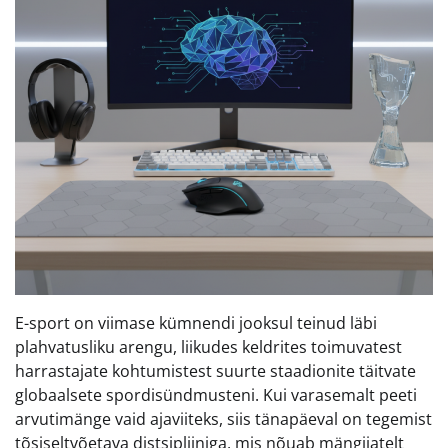
E-sport on viimase kümnendi jooksul teinud läbi
plahvatusliku arengu, liikudes keldrites toimuvatest
harrastajate kohtumistest suurte staadionite täitvate
globaalsete spordisündmusteni. Kui varasemalt peeti
arvutimänge vaid ajaviiteks, siis tänapäeval on tegemist
tõsiseltvõetava distsipliiniga, mis nõuab mängijatelt