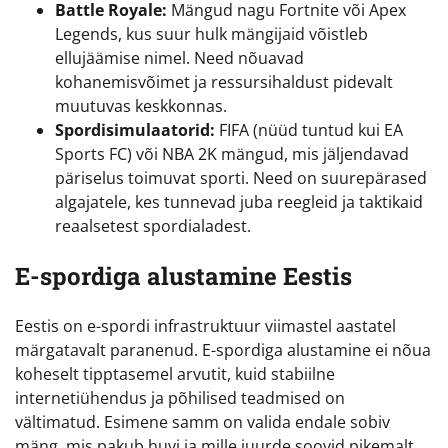
Battle Royale:
Mängud nagu Fortnite või Apex
Legends, kus suur hulk mängijaid võistleb
ellujäämise nimel. Need nõuavad
kohanemisvõimet ja ressursihaldust pidevalt
muutuvas keskkonnas.
Spordisimulaatorid:
FIFA (nüüd tuntud kui EA
Sports FC) või NBA 2K mängud, mis jäljendavad
päriselus toimuvat sporti. Need on suurepärased
algajatele, kes tunnevad juba reegleid ja taktikaid
reaalsetest spordialadest.
E-spordiga alustamine Eestis
Eestis on e-spordi infrastruktuur viimastel aastatel
märgatavalt paranenud. E-spordiga alustamine ei nõua
koheselt tipptasemel arvutit, kuid stabiilne
internetiühendus ja põhilised teadmised on
vältimatud. Esimene samm on valida endale sobiv
mäng, mis pakub huvi ja mille juurde soovid pikemalt