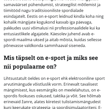
samaväärset pühendumist, strateegilist mõtlemist ja
tiimitööd nagu traditsiooniliste spordialade
esindajatelt. Eestis on e-sport leidnud kindla koha ning
kohalik mängijate kogukond kasvab iga päevaga,
pakkudes uusi võimalusi nii professionaalidele kui ka
entusiastlikele algajatele. Käesolev juhend avab e-
spordi maailma uksed ja aitab mõista, kuidas sellesse
põnevasse valdkonda sammhaaval siseneda.
Mis täpselt on e-sport ja miks see
nii populaarne on?
Lihtsustatult öeldes on e-sport ehk elektrooniline sport
arvutimängude võistluslik vorm. Erinevalt tavalisest
mängimisest, kus eesmärgiks on meelelahutus, on e-
spordis fookuses oskused, taktika ja võit. See hõlmab
erinevaid žanre, alates kiiretest tulistamismängudest
kuni keerukate strateegia- ja spordisimulaatoriteni. E-