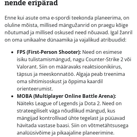
nende eripärad
Enne kui asute oma e-spordi teekonda planeerima, on
oluline mõista, millised mängužanrid on praegu kõige
nõutumad ja millised oskused need nõuavad. Igal žanril
on oma unikaalne dünaamika ja vajalikud atribuudid:
FPS (First-Person Shooter):
Need on esimese
isiku tulistamismängud, nagu Counter-Strike 2 või
Valorant. Siin on määravaks reaktsioonikiirus,
täpsus ja meeskonnatöö. Algaja peab treenima
oma sihtimisoskust ja õppima kaardil
orienteerumist.
MOBA (Multiplayer Online Battle Arena):
Näiteks League of Legends ja Dota 2. Need on
strateegiliselt väga nõudlikud mängud, kus
mängijad kontrollivad ühte tegelast ja püüavad
hävitada vastase baasi. Siin on võtmetähtsusega
analüüsivõime ja pikaajaline planeerimine.