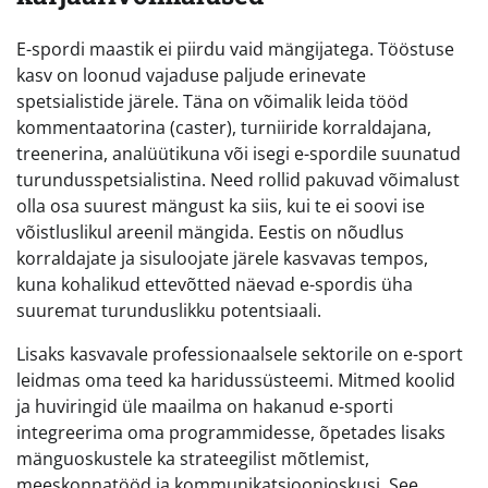
E-spordi maastik ei piirdu vaid mängijatega. Tööstuse
kasv on loonud vajaduse paljude erinevate
spetsialistide järele. Täna on võimalik leida tööd
kommentaatorina (caster), turniiride korraldajana,
treenerina, analüütikuna või isegi e-spordile suunatud
turundusspetsialistina. Need rollid pakuvad võimalust
olla osa suurest mängust ka siis, kui te ei soovi ise
võistluslikul areenil mängida. Eestis on nõudlus
korraldajate ja sisuloojate järele kasvavas tempos,
kuna kohalikud ettevõtted näevad e-spordis üha
suuremat turunduslikku potentsiaali.
Lisaks kasvavale professionaalsele sektorile on e-sport
leidmas oma teed ka haridussüsteemi. Mitmed koolid
ja huviringid üle maailma on hakanud e-sporti
integreerima oma programmidesse, õpetades lisaks
mänguoskustele ka strateegilist mõtlemist,
meeskonnatööd ja kommunikatsioonioskusi. See