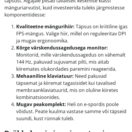
täpsust. Algajale piisab tavaliselt keskmise klassi
mänguriarvutist, kuid investeerida tuleks järgmistesse
komponentidesse:
Kvaliteetne mängurihiir:
Täpsus on kriitiline igas
FPS-mängus. Valige hiir, millel on reguleeritav DPI
ja mugav ergonoomika.
Kõrge värskendussagedusega monitor:
Monitorid, mille värskendussagedus on vähemalt
144 Hz, pakuvad sujuvamat pilti, mis aitab
kiiremates olukordades paremini reageerida.
Mehaaniline klaviatuur:
Need pakuvad
täpsemat ja kiiremat tagasisidet kui tavalised
membraanklaviatuurid, mis on oluline kiiretes
kombinatsioonides.
Mugav peakomplekt:
Heli on e-spordis poole
võidust. Peate kuulma vastase samme või täpseid
suundi, kust rünnak tuleb.