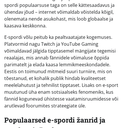
spordi populaarsuse taga on selle kättesaadavus ja
ühendav jõud – internet võimaldab võistelda kõigil,
olenemata nende asukohast, mis loob globaalse ja
kaasava keskkonna.
E-spordi võlu peitub ka pealtvaatajate kogemuses.
Platvormid nagu Twitch ja YouTube Gaming
võimaldavad jälgida tipptasemel mängijate tegemisi
reaalajas, mis annab fännidele võimaluse õppida
parimatelt ja elada kaasa lemmikmeeskondadele.
Eestis on toimunud mitmeid suuri turniire, mis on
tõestanud, et kohalik publik hindab kvaliteetset
meelelahutust ja tehnilist tipptaset. Lisaks on e-sport
muutunud üha enam sotsiaalseks fenomeniks, kus
fännid kogunevad ühistesse vaatamisruumidesse või
arutlevad foorumites strateegiate üle.
Populaarsed e-spordi žanrid ja