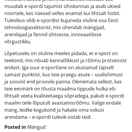
muudab e-spordi tajumist ühiskonnas ja avab uksed
noortele, kes näevad selles enamat kui lihtsalt hobit.
Tulevikus võib e-spordist kujuneda oluline osa Eesti
tehnoloogiasektorist, mis ühendab mängijad,
arendajad ja fännid ühtsesse, innovaatilisse
võrgustikku.
Lõpetuseks on oluline meeles pidada, et e-sport on
teekond, mis nõuab kannatlikkust ja rõõmu protsessist
endast. Iga suur e-sportlane on alustanud täpselt
samast punktist, kus teie praegu asute – uudishimust
ja soovist end proovile panna. Olenemata sellest, kas
teie eesmärk on tõusta maailma tippude hulka või
lihtsalt veeta kvaliteetaega sõpradega, pakub e-spordi
maailm teile lõputult avastamisrõõmu. Valige endale
mäng, leidke kogukond ja hakake oma oskusi
arendama – e-spordi tulevik ootab teid.
Posted in
Mängud