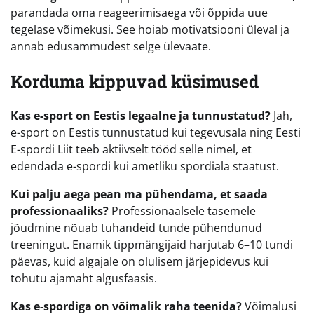
parandada oma reageerimisaega või õppida uue
tegelase võimekusi. See hoiab motivatsiooni üleval ja
annab edusammudest selge ülevaate.
Korduma kippuvad küsimused
Kas e-sport on Eestis legaalne ja tunnustatud?
Jah,
e-sport on Eestis tunnustatud kui tegevusala ning Eesti
E-spordi Liit teeb aktiivselt tööd selle nimel, et
edendada e-spordi kui ametliku spordiala staatust.
Kui palju aega pean ma pühendama, et saada
professionaaliks?
Professionaalsele tasemele
jõudmine nõuab tuhandeid tunde pühendunud
treeningut. Enamik tippmängijaid harjutab 6–10 tundi
päevas, kuid algajale on olulisem järjepidevus kui
tohutu ajamaht algusfaasis.
Kas e-spordiga on võimalik raha teenida?
Võimalusi