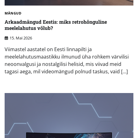
MÄNGUD
Arkaadmängud Eestis: miks retrohõnguline
meelelahutus võlub?
15. Mai 2026
Viimastel aastatel on Eesti linnapilti ja
meelelahutusmaastikku ilmunud üha rohkem värvilisi
neoonvalgusi ja nostalgilisi helisid, mis viivad meid
tagasi aega, mil videomängud polnud taskus, vaid […]