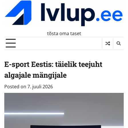
Skip
to
content
tõsta oma taset
E-sport Eestis: täielik teejuht
algajale mängijale
Posted on
7. juuli 2026