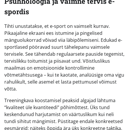
Psühholoogia ja vaimne tervis e-
spordis
Tihti unustatakse, et e-sport on vaimselt kurnav.
Pikaajaline ekraani ees istumine ja pingelised
mänguolukorrad võivad viia läbipõlemiseni. Edukad e-
sportlased pööravad suurt tähelepanu vaimsele
tervisele. See tähendab regulaarsete pauside tegemist,
tervislikku toitumist ja piisavat und. Võistluslikus
maailmas on emotsioonide kontrollimine
võtmetähtsusega – kui te kaotate, analüüsige oma vigu
rahulikult, selle asemel et lasta pettumusel võimust
võtta.
Treeningkava koostamisel peaksid algajad lähtuma
“kvaliteet üle kvantiteedi” põhimõttest. Üks tund
keskendunud harjutamist on väärtuslikum kui neli
tundi sihitut mängimist. Püstitage endale konkreetsed
eesmärgid: näiteks õppida ära üks konkreetne taktika,