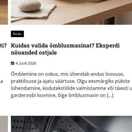
Kodu
ti?
Kuidas valida õmblusmasinat? Eksperdi
nõuanded ostjale
4. Juuli 2026
Õmblemine on oskus, mis ühendab endas loovuse,
da
praktilisuse ja ajatu väärtuse. Olgu eesmärgiks pükste
lühendamine, kodutekstiilide valmistamine või täiesti 
garderoobi loomine, õige õmblusmasin on […]