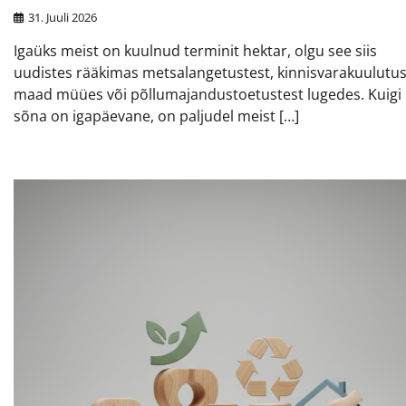
31. Juuli 2026
Igaüks meist on kuulnud terminit hektar, olgu see siis
uudistes rääkimas metsalangetustest, kinnisvarakuulutu
maad müües või põllumajandustoetustest lugedes. Kuigi
sõna on igapäevane, on paljudel meist […]