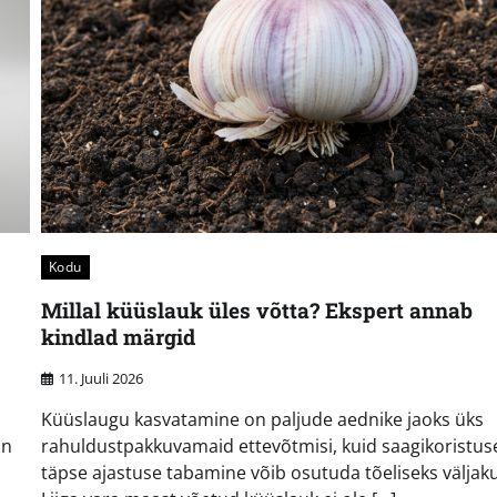
Kodu
Millal küüslauk üles võtta? Ekspert annab
kindlad märgid
11. Juuli 2026
a
Küüslaugu kasvatamine on paljude aednike jaoks üks
on
rahuldustpakkuvamaid ettevõtmisi, kuid saagikoristus
täpse ajastuse tabamine võib osutuda tõeliseks väljak