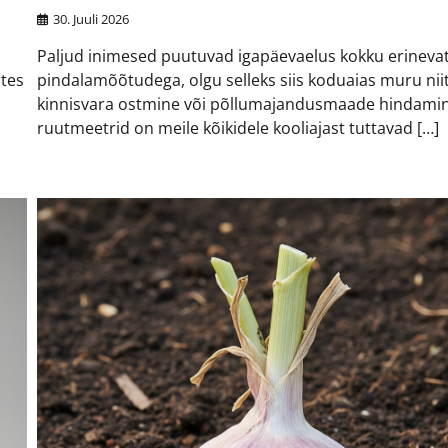
30. Juuli 2026
Paljud inimesed puutuvad igapäevaelus kokku erineva
stes
pindalamõõtudega, olgu selleks siis koduaias muru nii
kinnisvara ostmine või põllumajandusmaade hindamin
ruutmeetrid on meile kõikidele kooliajast tuttavad […]