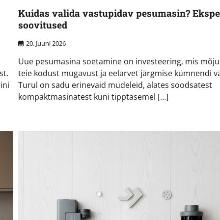
Kuidas valida vastupidav pesumasin? Ekspe
soovitused
20. Juuni 2026
Uue pesumasina soetamine on investeering, mis mõju
st.
teie kodust mugavust ja eelarvet järgmise kümnendi vä
ini
Turul on sadu erinevaid mudeleid, alates soodsatest
kompaktmasinatest kuni tipptasemel […]