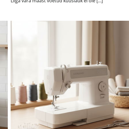
Liiga vara maast võetud küüslauk ei ole […]