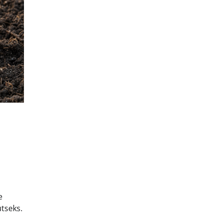
e
utseks.