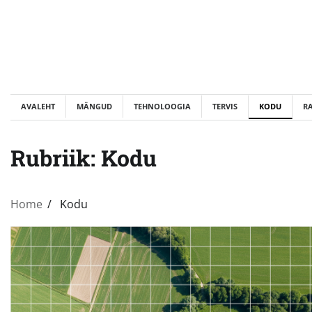
Skip
to
content
AVALEHT
MÄNGUD
TEHNOLOOGIA
TERVIS
KODU
R
Rubriik:
Kodu
Home
Kodu