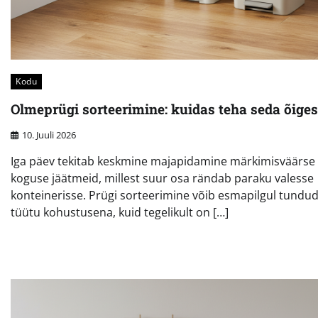
Kodu
Olmeprügi sorteerimine: kuidas teha seda õiges
10. Juuli 2026
Iga päev tekitab keskmine majapidamine märkimisväärse
koguse jäätmeid, millest suur osa rändab paraku valesse
konteinerisse. Prügi sorteerimine võib esmapilgul tundu
tüütu kohustusena, kuid tegelikult on […]