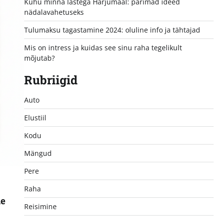
Kuhu minna lastega Harjumaal: parimad ideed
nädalavahetuseks
Tulumaksu tagastamine 2024: oluline info ja tähtajad
Mis on intress ja kuidas see sinu raha tegelikult
mõjutab?
Rubriigid
Auto
Elustiil
Kodu
Mängud
Pere
Raha
ne
Reisimine