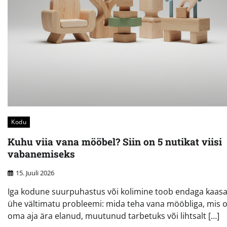
Kodu
Kuhu viia vana mööbel? Siin on 5 nutikat viisi
vabanemiseks
15. Juuli 2026
Iga kodune suurpuhastus või kolimine toob endaga kaas
ühe vältimatu probleemi: mida teha vana mööbliga, mis 
oma aja ära elanud, muutunud tarbetuks või lihtsalt […]