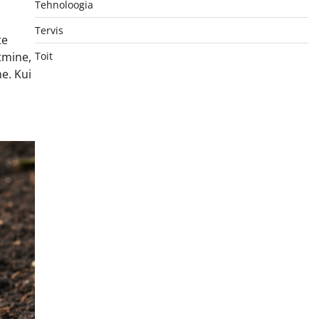
Tehnoloogia
Tervis
te
Toit
tmine,
e. Kui