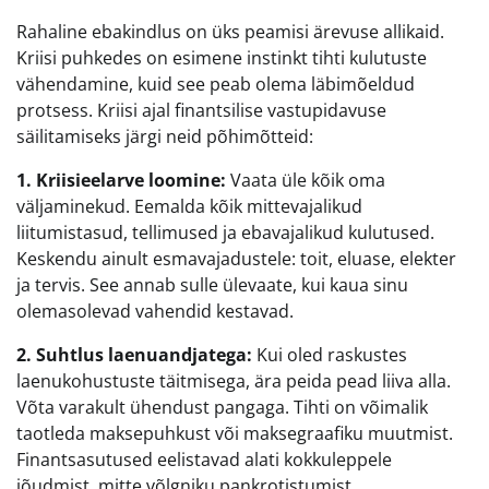
Rahaline ebakindlus on üks peamisi ärevuse allikaid.
Kriisi puhkedes on esimene instinkt tihti kulutuste
vähendamine, kuid see peab olema läbimõeldud
protsess. Kriisi ajal finantsilise vastupidavuse
säilitamiseks järgi neid põhimõtteid:
1. Kriisieelarve loomine:
Vaata üle kõik oma
väljaminekud. Eemalda kõik mittevajalikud
liitumistasud, tellimused ja ebavajalikud kulutused.
Keskendu ainult esmavajadustele: toit, eluase, elekter
ja tervis. See annab sulle ülevaate, kui kaua sinu
olemasolevad vahendid kestavad.
2. Suhtlus laenuandjatega:
Kui oled raskustes
laenukohustuste täitmisega, ära peida pead liiva alla.
Võta varakult ühendust pangaga. Tihti on võimalik
taotleda maksepuhkust või maksegraafiku muutmist.
Finantsasutused eelistavad alati kokkuleppele
jõudmist, mitte võlgniku pankrotistumist.