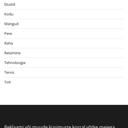
Elustiil
Kodu
Mängud
Pere
Raha
Reisimine
Tehnoloogia
Tervis
Toit
Reklaami või muude küsimuste korral võtke meiega