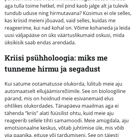
aga tulla toime hetkel, mil pind kaob jalge alt ja tulevik
tundub uduse ning hirmutavana? Küsimus ei ole selles,
kas kriisid meieni jõuavad, vaid selles, kuidas me
reageerime, kui nad kohal on. Võime kohaneda ja leida
uusi väljapääse on üks väärtuslikumaid oskusi, mida
üksikisik saab endas arendada.
Kriisi psühholoogia: miks me
tunneme hirmu ja segadust
Kui satume ootamatusse olukorda, lülitub meie aju
automaatselt ellujäämisrežiimile. See on bioloogiline
pärand, mis on hoidnud meie esivanemaid elus
ohtlikes olukordades. Tänapäeva maailmas aga ei
tähenda “kriis” alati füüsilist ohtu, kuid meie aju
reageerib sellele tihti samamoodi. Meie amügdala, aju
emotsionaalne keskus, võtab juhtimise üle, mis võib
viia paanika, eituse või tardumiseni. See on täiesti