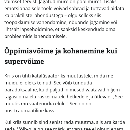
vaimset tervist. Jagatud mure on pool muret. Lisaks
emotsionaalsele toele võivad sõbrad ja tuttavad aidata
ka praktiliste lahendustega – olgu selleks siis
tööpakkumise vahendamine, nõuande jagamine või
lihtsalt lapsehoidmine, et saaksid keskenduda oma
probleemide lahendamisele.
Õppimisvõime ja kohanemine kui
supervõime
Kriis on tihti katalüsaatoriks muutustele, mida me
muidu ei oleks teinud. See võib tunduda
paradoksaalne, kuid paljud inimesed vaatavad hiljem
tagasi oma elu raskeimatele hetkedele ja ütlevad: „See
muutis mu vaatenurka elule.“ See on nn
posttraumaatiline kasv.
Kui kriis sunnib sind senist rada muutma, siis ära karda
seda. Võib-olla on see märk, et vana tee ei olnud enam