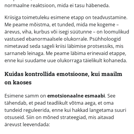
normaalne reaktsioon, mida ei tasu häbeneda.
Kriisiga toimetuleku esimene etapp on teadvustamine.
Me peame mõistma, et tunded, mida me kogeme –
ärevus, viha, kurbus või isegi süütunne – on loomulikud
vastused ebanormaalsele olukorrale. Psühholoogid
nimetavad seda sageli kriisi läbimise protsessiks, mis
sarnaneb leinaga. Me peame läbima erinevaid etappe,
enne kui suudame uue olukorraga täielikult kohaneda.
Kuidas kontrollida emotsioone, kui maailm
on kaoses
Esimene samm on
emotsionaalne esmaabi
. See
tähendab, et pead teadlikult võtma aega, et oma
tundeid reguleerida, enne kui hakkad langetama suuri
otsuseid. Siin on mõned strateegiad, mis aitavad
ärevust leevendada: