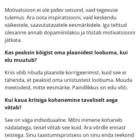
Motivatsioon ei ole pidev seisund, vaid tegevuse
tulemus. Ära oota inspiratsiooni, vaid keskendu
väikestele, saavutatavatele eesmärkidele. Iga tehtud
ülesanne annab dopamiinilaksu ja tõstab motivatsiooni
jätkata.
Kas peaksin kõigist oma plaanidest loobuma, kui
elu muutub?
Kriis võib nõuda plaanide korrigeerimist, kuid see ei
tähenda, et peaksid oma unistustest loobuma. Muuda
meetodeid, mitte eesmärke. Paindlikkus on edu võti.
Kui kaua kriisiga kohanemine tavaliselt aega
võtab?
See on väga individuaalne. Mõni inimene kohaneb
nädalatega, teisel võtab see kuid. Ära võrdle ennast
teistega. Sinu taastumisprotsess on sinu enda teekond