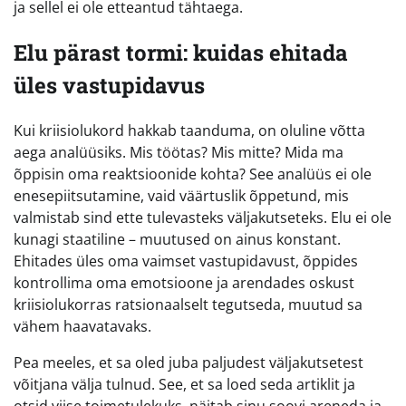
ja sellel ei ole etteantud tähtaega.
Elu pärast tormi: kuidas ehitada
üles vastupidavus
Kui kriisiolukord hakkab taanduma, on oluline võtta
aega analüüsiks. Mis töötas? Mis mitte? Mida ma
õppisin oma reaktsioonide kohta? See analüüs ei ole
enesepiitsutamine, vaid väärtuslik õppetund, mis
valmistab sind ette tulevasteks väljakutseteks. Elu ei ole
kunagi staatiline – muutused on ainus konstant.
Ehitades üles oma vaimset vastupidavust, õppides
kontrollima oma emotsioone ja arendades oskust
kriisiolukorras ratsionaalselt tegutseda, muutud sa
vähem haavatavaks.
Pea meeles, et sa oled juba paljudest väljakutsetest
võitjana välja tulnud. See, et sa loed seda artiklit ja