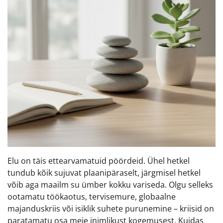
Elu on täis ettearvamatuid pöördeid. Ühel hetkel
tundub kõik sujuvat plaanipäraselt, järgmisel hetkel
võib aga maailm su ümber kokku variseda. Olgu selleks
ootamatu töökaotus, tervisemure, globaalne
majanduskriis või isiklik suhete purunemine – kriisid on
paratamatu osa meie inimlikust kogemusest. Kuidas