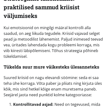
praktilised sammud kriisist
väljumiseks
Kui emotsioonid on mingilgi määral kontrolli alla
saadud, on aeg liikuda tegudele. Kriisid vajavad selget
pead ja metoodilist lähenemist. Paljud inimesed teevad
vea, üritades lahendada kogu probleemi korraga, mis
viib kiiresti läbipõlemiseni. Tõhus strateegia põhineb
tükeldamisel.
Tükelda suur mure väikesteks ülesanneteks
Suured kriisid on nagu elevandi söömine: seda ei saa
teha ühe korraga. Võta paber ja pliiats ning kirjuta üles
kõik, mis sind hetkel kõige enam muretsema paneb.
Seejärel jaota need punktid kolme kategooriasse:
Kontrollitavad asjad:
Need on tegevused, mida