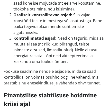
saad kohe ise mõjutada (nt eelarve koostamine,
töökoha otsimine, nõu küsimine).
Osaliselt kontrollitavad asjad:
Siin vajad
koostööd teiste inimestega või asutustega. Pane
paika tegevusplaan nende suhtlemiste
algatamiseks.
Kontrollimatud asjad:
Need on tegurid, mida sa
muuta ei saa (nt riiklikud piirangud, teiste
inimeste otsused, ilmastikuolud). Neile ei tasu
energiat raisata – õpi neid aktsepteerima ja
keskendu oma fookus ümber.
Fookuse seadmine nendele asjadele, mida sa saad
kontrollida, on võimas psühholoogiline vahend, mis
taastab sinu enesekindluse ja vähendab ohvritunnet.
Finantsilise stabiilsuse hoidmine
kriisi ajal