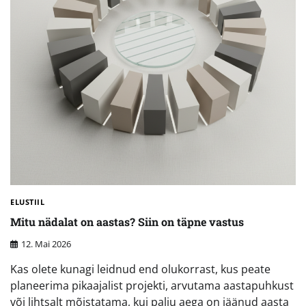
ELUSTIIL
Mitu nädalat on aastas? Siin on täpne vastus
12. Mai 2026
Kas olete kunagi leidnud end olukorrast, kus peate
planeerima pikaajalist projekti, arvutama aastapuhkust
või lihtsalt mõistatama, kui palju aega on jäänud aasta