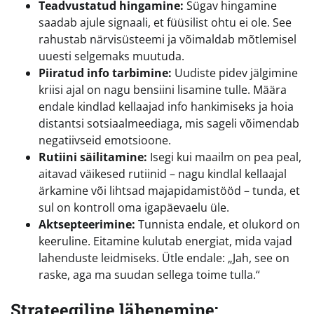
Teadvustatud hingamine:
Sügav hingamine
saadab ajule signaali, et füüsilist ohtu ei ole. See
rahustab närvisüsteemi ja võimaldab mõtlemisel
uuesti selgemaks muutuda.
Piiratud info tarbimine:
Uudiste pidev jälgimine
kriisi ajal on nagu bensiini lisamine tulle. Määra
endale kindlad kellaajad info hankimiseks ja hoia
distantsi sotsiaalmeediaga, mis sageli võimendab
negatiivseid emotsioone.
Rutiini säilitamine:
Isegi kui maailm on pea peal,
aitavad väikesed rutiinid – nagu kindlal kellaajal
ärkamine või lihtsad majapidamistööd – tunda, et
sul on kontroll oma igapäevaelu üle.
Aktsepteerimine:
Tunnista endale, et olukord on
keeruline. Eitamine kulutab energiat, mida vajad
lahenduste leidmiseks. Ütle endale: „Jah, see on
raske, aga ma suudan sellega toime tulla.“
Strateegiline lähenemine: