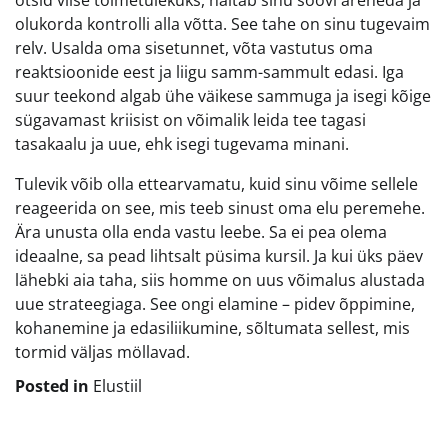
otsid viise toimetulekuks, näitab sinu soovi areneda ja
olukorda kontrolli alla võtta. See tahe on sinu tugevaim
relv. Usalda oma sisetunnet, võta vastutus oma
reaktsioonide eest ja liigu samm-sammult edasi. Iga
suur teekond algab ühe väikese sammuga ja isegi kõige
sügavamast kriisist on võimalik leida tee tagasi
tasakaalu ja uue, ehk isegi tugevama minani.
Tulevik võib olla ettearvamatu, kuid sinu võime sellele
reageerida on see, mis teeb sinust oma elu peremehe.
Ära unusta olla enda vastu leebe. Sa ei pea olema
ideaalne, sa pead lihtsalt püsima kursil. Ja kui üks päev
lähebki aia taha, siis homme on uus võimalus alustada
uue strateegiaga. See ongi elamine – pidev õppimine,
kohanemine ja edasiliikumine, sõltumata sellest, mis
tormid väljas möllavad.
Posted in
Elustiil