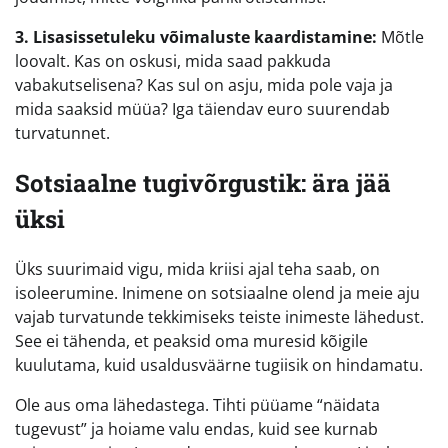
3. Lisasissetuleku võimaluste kaardistamine:
Mõtle
loovalt. Kas on oskusi, mida saad pakkuda
vabakutselisena? Kas sul on asju, mida pole vaja ja
mida saaksid müüa? Iga täiendav euro suurendab
turvatunnet.
Sotsiaalne tugivõrgustik: ära jää
üksi
Üks suurimaid vigu, mida kriisi ajal teha saab, on
isoleerumine. Inimene on sotsiaalne olend ja meie aju
vajab turvatunde tekkimiseks teiste inimeste lähedust.
See ei tähenda, et peaksid oma muresid kõigile
kuulutama, kuid usaldusväärne tugiisik on hindamatu.
Ole aus oma lähedastega. Tihti püüame “näidata
tugevust” ja hoiame valu endas, kuid see kurnab