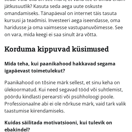
jätkusuutlik? Kasuta seda aega uute oskuste
omandamiseks. Tänapäeval on internet täis tasuta
kursusi ja teadmisi. Investeeri aega iseendasse, oma
haridusse ja oma vaimsesse vastupanuvõimesse. See
on vara, mida keegi ei saa sinult ära võtta.
Korduma kippuvad küsimused
Mida teha, kui paanikahood hakkavad segama
igapäevast toimetulekut?
Paanikahood on tõsine märk sellest, et sinu keha on
ülekoormatud. Kui need segavad tööd või suhtlemist,
pöördu kindlasti perearsti või psühholoogi poole.
Professionaalne abi ei ole nõrkuse märk, vaid tark valik
taastumise kiirendamiseks.
Kuidas säilitada motivatsiooni, kui tulevik on
ebakindel?