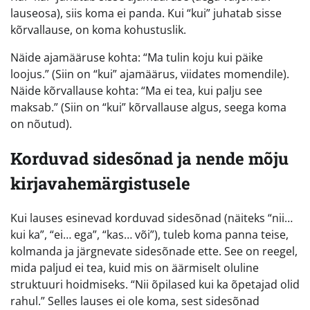
lauseosa), siis koma ei panda. Kui “kui” juhatab sisse
kõrvallause, on koma kohustuslik.
Näide ajamääruse kohta: “Ma tulin koju kui päike
loojus.” (Siin on “kui” ajamäärus, viidates momendile).
Näide kõrvallause kohta: “Ma ei tea, kui palju see
maksab.” (Siin on “kui” kõrvallause algus, seega koma
on nõutud).
Korduvad sidesõnad ja nende mõju
kirjavahemärgistusele
Kui lauses esinevad korduvad sidesõnad (näiteks “nii…
kui ka”, “ei… ega”, “kas… või”), tuleb koma panna teise,
kolmanda ja järgnevate sidesõnade ette. See on reegel,
mida paljud ei tea, kuid mis on äärmiselt oluline
struktuuri hoidmiseks. “Nii õpilased kui ka õpetajad olid
rahul.” Selles lauses ei ole koma, sest sidesõnad