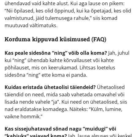
ühendavad vaid kahte alust. Kui aga lause on pikem:
“Nii õpilased, kes olid õppinud, kui ka õpetajad, kes olid
valmistunud, jäid tulemusega rahule,” siis komad
muutuvad vältimatuks.
Korduma kippuvad küsimused (FAQ)
Kas peale sidesõna “ning” võib olla koma?
Jah, juhul
kui “ning” ühendab kahte kõrvallauset või kahte
põhilauset, mis on keerukamad. Lihtsas loetelus
sidesõna “ning” ette koma ei panda.
Kuidas eristada ühetaolisi täiendeid?
Ühetaolised
täiendid on need, mida saab vahetada omavahel või
lisada nende vahele “ja”. Kui need on ühetaolised, siis
nad eraldatakse komadega. Näiteks: “Külm, lumine,
vaikne hommik.”
Kas sissejuhatavad sõnad nagu “muidugi” või
“kahjuks” vajavad koma?
Jah, lause alguses või keskel