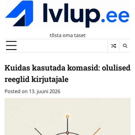
Skip
to
content
tõsta oma taset
Kuidas kasutada komasid: olulised
reeglid kirjutajale
Posted on
13. juuni 2026