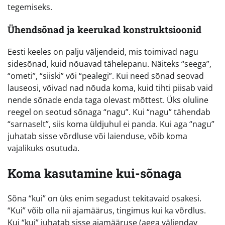
tegemiseks.
Ühendsõnad ja keerukad konstruktsioonid
Eesti keeles on palju väljendeid, mis toimivad nagu
sidesõnad, kuid nõuavad tähelepanu. Näiteks “seega”,
“ometi”, “siiski” või “pealegi”. Kui need sõnad seovad
lauseosi, võivad nad nõuda koma, kuid tihti piisab vaid
nende sõnade enda taga olevast mõttest. Üks oluline
reegel on seotud sõnaga “nagu”. Kui “nagu” tähendab
“sarnaselt”, siis koma üldjuhul ei panda. Kui aga “nagu”
juhatab sisse võrdluse või laienduse, võib koma
vajalikuks osutuda.
Koma kasutamine kui-sõnaga
Sõna “kui” on üks enim segadust tekitavaid osakesi.
“Kui” võib olla nii ajamäärus, tingimus kui ka võrdlus.
Kui “kui” juhatab sisse ajamääruse (aega väljendav