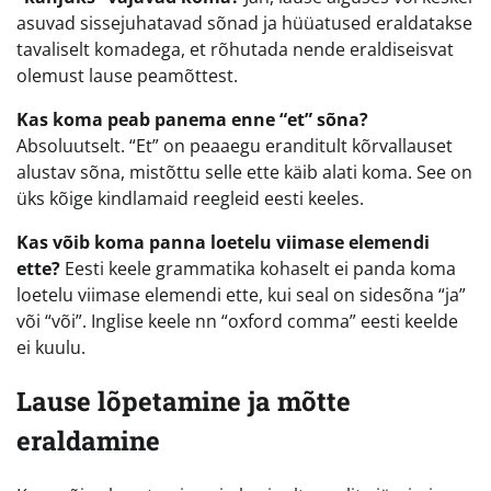
asuvad sissejuhatavad sõnad ja hüüatused eraldatakse
tavaliselt komadega, et rõhutada nende eraldiseisvat
olemust lause peamõttest.
Kas koma peab panema enne “et” sõna?
Absoluutselt. “Et” on peaaegu eranditult kõrvallauset
alustav sõna, mistõttu selle ette käib alati koma. See on
üks kõige kindlamaid reegleid eesti keeles.
Kas võib koma panna loetelu viimase elemendi
ette?
Eesti keele grammatika kohaselt ei panda koma
loetelu viimase elemendi ette, kui seal on sidesõna “ja”
või “või”. Inglise keele nn “oxford comma” eesti keelde
ei kuulu.
Lause lõpetamine ja mõtte
eraldamine