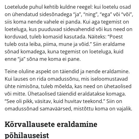
Loetelude puhul kehtib kuldne reegel: kui loetelu osad
on ühendatud sidesõnadega “ja”, “ning”, “ega” või “või”,
siis koma nende vahele ei panda. Kui aga tegemist on
loeteluga, kus puuduvad sidevahendid või kus need on
korduvad, tuleb komasid kasutada. Näiteks: “Poest
tuleb osta leiba, piima, mune ja võid.” Siin eraldame
sõnad komadega, kuna tegemist on loeteluga, kuid
enne “ja” sõna me koma ei pane.
Teine oluline aspekt on täiendid ja nende eraldamine.
Kui lauses on rida omadussõnu, mis iseloomustavad
ühte nimisõna, tuleb mõelda, kas need on ühetaolised
või mitte. Ühetaolised täiendid eraldatakse komaga.
“See oli pikk, väsitav, kuid huvitav teekond.” Siin on
omadussõnad samaväärsed, mistõttu koma on vajalik.
Kõrvallausete eraldamine
põhilauseist