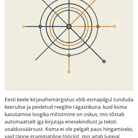
Eesti keele kirjavahemärgistus võib esmapilgul tunduda
keerulise ja peidetud reeglite rägastikuna, kuid koma
kasutamise loogika mõistmine on oskus, mis tõstab
automaatselt iga kirjutaja enesekindlust ja teksti
usaldusväärsust. Koma ei ole pelgalt paus hingamiseks,
vaid täpne grammatiline tööriist, mis aitab lugejal