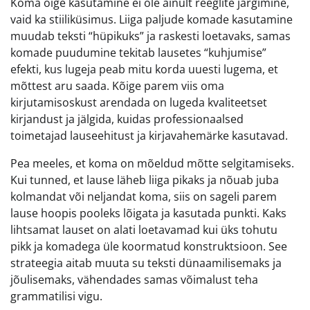
Koma õige kasutamine ei ole ainult reeglite järgimine,
vaid ka stiiliküsimus. Liiga paljude komade kasutamine
muudab teksti “hüpikuks” ja raskesti loetavaks, samas
komade puudumine tekitab lausetes “kuhjumise”
efekti, kus lugeja peab mitu korda uuesti lugema, et
mõttest aru saada. Kõige parem viis oma
kirjutamisoskust arendada on lugeda kvaliteetset
kirjandust ja jälgida, kuidas professionaalsed
toimetajad lauseehitust ja kirjavahemärke kasutavad.
Pea meeles, et koma on mõeldud mõtte selgitamiseks.
Kui tunned, et lause läheb liiga pikaks ja nõuab juba
kolmandat või neljandat koma, siis on sageli parem
lause hoopis pooleks lõigata ja kasutada punkti. Kaks
lihtsamat lauset on alati loetavamad kui üks tohutu
pikk ja komadega üle koormatud konstruktsioon. See
strateegia aitab muuta su teksti dünaamilisemaks ja
jõulisemaks, vähendades samas võimalust teha
grammatilisi vigu.