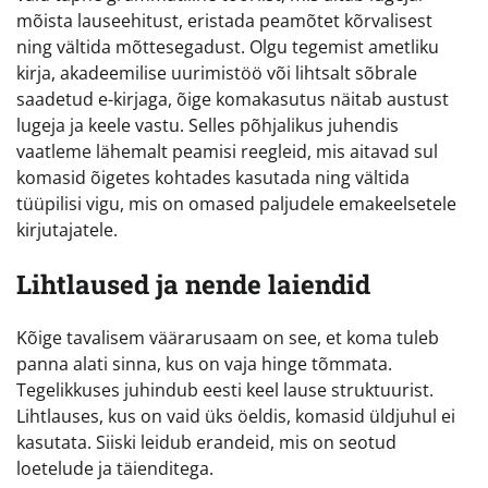
mõista lauseehitust, eristada peamõtet kõrvalisest
ning vältida mõttesegadust. Olgu tegemist ametliku
kirja, akadeemilise uurimistöö või lihtsalt sõbrale
saadetud e-kirjaga, õige komakasutus näitab austust
lugeja ja keele vastu. Selles põhjalikus juhendis
vaatleme lähemalt peamisi reegleid, mis aitavad sul
komasid õigetes kohtades kasutada ning vältida
tüüpilisi vigu, mis on omased paljudele emakeelsetele
kirjutajatele.
Lihtlaused ja nende laiendid
Kõige tavalisem väärarusaam on see, et koma tuleb
panna alati sinna, kus on vaja hinge tõmmata.
Tegelikkuses juhindub eesti keel lause struktuurist.
Lihtlauses, kus on vaid üks öeldis, komasid üldjuhul ei
kasutata. Siiski leidub erandeid, mis on seotud
loetelude ja täienditega.