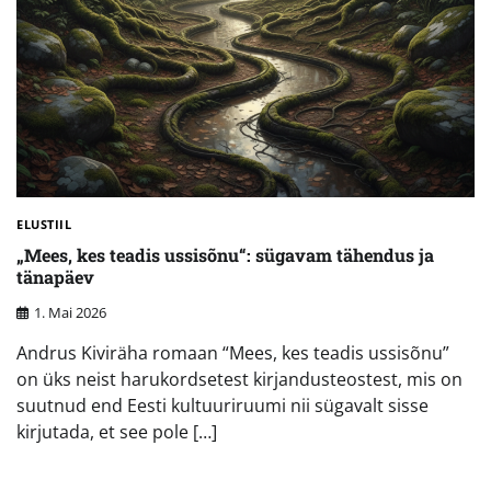
ELUSTIIL
„Mees, kes teadis ussisõnu“: sügavam tähendus ja
tänapäev
1. Mai 2026
Andrus Kiviräha romaan “Mees, kes teadis ussisõnu”
on üks neist harukordsetest kirjandusteostest, mis on
suutnud end Eesti kultuuriruumi nii sügavalt sisse
kirjutada, et see pole […]