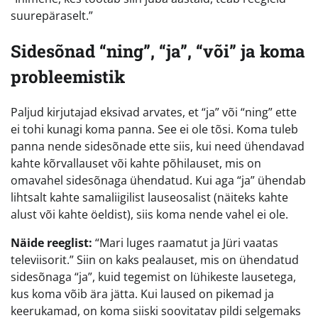
suurepäraselt.”
Sidesõnad “ning”, “ja”, “või” ja koma
probleemistik
Paljud kirjutajad eksivad arvates, et “ja” või “ning” ette
ei tohi kunagi koma panna. See ei ole tõsi. Koma tuleb
panna nende sidesõnade ette siis, kui need ühendavad
kahte kõrvallauset või kahte põhilauset, mis on
omavahel sidesõnaga ühendatud. Kui aga “ja” ühendab
lihtsalt kahte samaliigilist lauseosalist (näiteks kahte
alust või kahte öeldist), siis koma nende vahel ei ole.
Näide reeglist:
“Mari luges raamatut ja Jüri vaatas
televiisorit.” Siin on kaks pealauset, mis on ühendatud
sidesõnaga “ja”, kuid tegemist on lühikeste lausetega,
kus koma võib ära jätta. Kui laused on pikemad ja
keerukamad, on koma siiski soovitatav pildi selgemaks