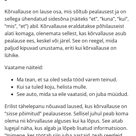
Kõrvallause on lause osa, mis sõltub pealausest ja on
sellega ühendatud sidesõna (näiteks “et”, “kuna”, “kui”,
“mis”, “et”) abil. Kõrvallause eraldatakse põhilauseist
alati komaga, olenemata sellest, kas kõrvallause asub
pealause ees, keskel või järel. See on reegel, mida
paljud kipuvad unustama, eriti kui kõrvallause on
lühike.
Vaatame näiteid:
Ma tean, et sa oled seda tööd varem teinud.
Kui sa tuled koju, helista mulle.
See auto, mida sa eile vaatasid, on juba müüdud.
Erilist tähelepanu nõuavad laused, kus kõrvallause on
“sisse põimitud” pealausesse. Sellisel juhul peab koma
olema nii kõrvallause alguses kui ka lõpus. See aitab
lugejal näha, kus algab ja lõpeb lisatud informatsioon.
“Inimene, kes töötab siin juba aastaid, teab reegleid