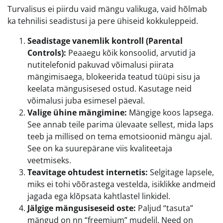
Turvalisus ei piirdu vaid mängu valikuga, vaid hõlmab
ka tehnilisi seadistusi ja pere ühiseid kokkuleppeid.
Seadistage vanemlik kontroll (Parental
Controls):
Peaaegu kõik konsoolid, arvutid ja
nutitelefonid pakuvad võimalusi piirata
mängimisaega, blokeerida teatud tüüpi sisu ja
keelata mängusisesed ostud. Kasutage neid
võimalusi juba esimesel päeval.
Valige ühine mängimine:
Mängige koos lapsega.
See annab teile parima ülevaate sellest, mida laps
teeb ja millised on tema emotsioonid mängu ajal.
See on ka suurepärane viis kvaliteetaja
veetmiseks.
Teavitage ohtudest internetis:
Selgitage lapsele,
miks ei tohi võõrastega vestelda, isiklikke andmeid
jagada ega klõpsata kahtlastel linkidel.
Jälgige mängusiseseid oste:
Paljud “tasuta”
mängud on nn “freemium” mudelil. Need on