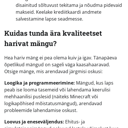
disainitud sõltuvust tekitama ja nõudma pidevaid
makseid. Keelake krediitkaardi andmete
salvestamine lapse seadmesse.
Kuidas tunda ära kvaliteetset
harivat mängu?
Hea hariv mäng ei pea olema kuiv ja igav. Tänapäeva
õpetlikud mängud on sageli väga kaasahaaravad.
Otsige mänge, mis arendavad järgmisi oskusi:
Loogika ja programmeerimine:
Mängud, kus laps
peab ise looma tasemeid või lahendama keerulisi
mehhaanilisi puslesid (näiteks Minecraft või
logikapõhised mõistatusmängud), arendavad
probleemide lahendamise oskust.
Loovus ja eneseväljendus:
Ehitus- ja