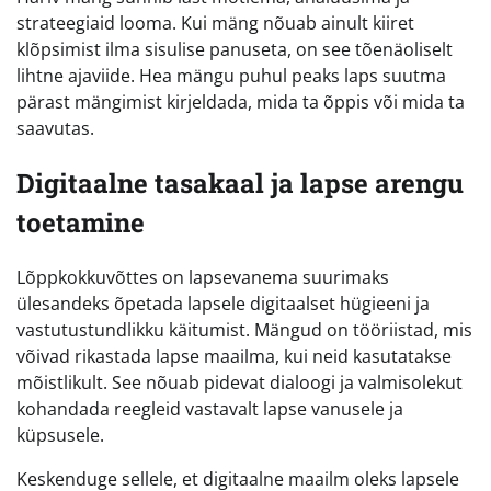
strateegiaid looma. Kui mäng nõuab ainult kiiret
klõpsimist ilma sisulise panuseta, on see tõenäoliselt
lihtne ajaviide. Hea mängu puhul peaks laps suutma
pärast mängimist kirjeldada, mida ta õppis või mida ta
saavutas.
Digitaalne tasakaal ja lapse arengu
toetamine
Lõppkokkuvõttes on lapsevanema suurimaks
ülesandeks õpetada lapsele digitaalset hügieeni ja
vastutustundlikku käitumist. Mängud on tööriistad, mis
võivad rikastada lapse maailma, kui neid kasutatakse
mõistlikult. See nõuab pidevat dialoogi ja valmisolekut
kohandada reegleid vastavalt lapse vanusele ja
küpsusele.
Keskenduge sellele, et digitaalne maailm oleks lapsele