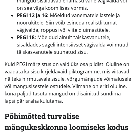
mängud sisaldavad enamasti vähe vägivalda või
on see väga koomilises vormis.
PEGI 12 ja 16:
Mõeldud vanematele lastele ja
noorukitele. Siin võib esineda realistlikumat
vägivalda, roppusi või viiteid uimastitele.
PEGI 18:
Mõeldud ainult täiskasvanutele,
sisaldades sageli intensiivset vägivalda või muud
täiskasvanutele suunatud sisu.
Kuid PEGI märgistus on vaid üks osa pildist. Oluline on
vaadata ka sisu kirjeldavaid piktogramme, mis viitavad
näiteks hirmutavale sisule, võrgumängude võimalusele
või mängusisestele ostudele. Viimane on eriti oluline,
kuna paljud tasuta mängud on disainitud sundima
lapsi pärisraha kulutama.
Põhimõtted turvalise
mängukeskkonna loomiseks kodus