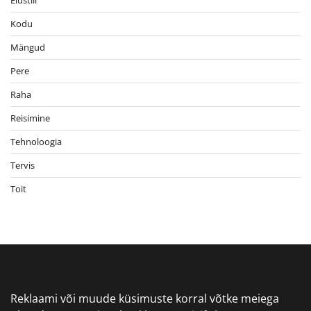
Elustiil
Kodu
Mängud
Pere
Raha
Reisimine
Tehnoloogia
Tervis
Toit
Reklaami või muude küsimuste korral võtke meiega