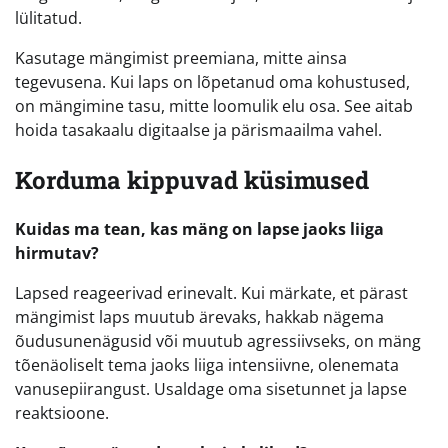
lülitatud.
Kasutage mängimist preemiana, mitte ainsa
tegevusena. Kui laps on lõpetanud oma kohustused,
on mängimine tasu, mitte loomulik elu osa. See aitab
hoida tasakaalu digitaalse ja pärismaailma vahel.
Korduma kippuvad küsimused
Kuidas ma tean, kas mäng on lapse jaoks liiga
hirmutav?
Lapsed reageerivad erinevalt. Kui märkate, et pärast
mängimist laps muutub ärevaks, hakkab nägema
õudusunenägusid või muutub agressiivseks, on mäng
tõenäoliselt tema jaoks liiga intensiivne, olenemata
vanusepiirangust. Usaldage oma sisetunnet ja lapse
reaktsioone.