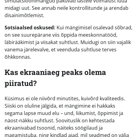
simulatsioonimängud pakuvad lastele võimalust luua
midagi uut. See annab neile kontrollitunde ja arendab
disainimõtlemist.
Sotsiaalsed oskused:
Kui mängimisel osalevad sõbrad,
on see suurepärane viis õppida meeskonnatööd,
läbirääkimist ja viisakat suhtlust. Muidugi on siin vajalik
vanema järelevalve, et veenduda suhtluse terves
õhkkonnas.
Kas ekraaniaeg peaks olema
piiratud?
Küsimus ei ole niivõrd minutites, kuivõrd kvaliteedis.
Siiski on oluline jälgida, et mängimine ei hakkaks
segama lapse muud elu – und, liikumist, õppimist ja
näost-näkku suhtlust. Soovituslik on kehtestada
ekraanivabad tsoonid, näiteks söögilaud ja
magamistuba, ning kindlad ajad, mil seadmed on välja