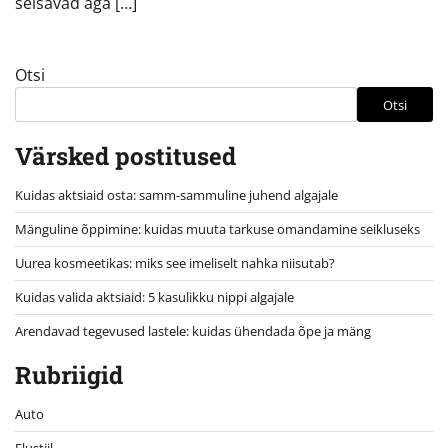
seisavad aga […]
Otsi
Otsi
Värsked postitused
Kuidas aktsiaid osta: samm-sammuline juhend algajale
Mänguline õppimine: kuidas muuta tarkuse omandamine seikluseks
Uurea kosmeetikas: miks see imeliselt nahka niisutab?
Kuidas valida aktsiaid: 5 kasulikku nippi algajale
Arendavad tegevused lastele: kuidas ühendada õpe ja mäng
Rubriigid
Auto