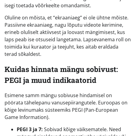
isegi toetada võõrkeelte omandamist.
Oluline on mõista, et “ekraaniaeg” ei ole ühtne mõiste.
Passiivne ekraaniaeg, nagu lõputu videote kerimine,
erineb oluliselt aktiivsest ja loovast mängimisest, kus
laps peab ise otsuseid langetama. Lapsevanema roll on
toimida kui kuraator ja teejuht, kes aitab eraldada
terad sõkaldest.
Kuidas hinnata mängu sobivust:
PEGI ja muud indikaatorid
Esimene samm mängu sobivuse hindamisel on
pöörata tähelepanu vanusepiirangutele. Euroopas on
kõige levinumaks süsteemiks PEGI (Pan-European
Game Information).
PEGI 3 ja 7:
Sobivad kõige väiksematele. Need