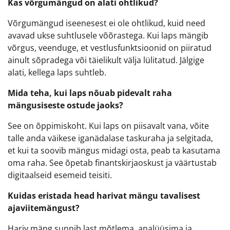
Kas võrgumängud on alati ohtlikud?
Võrgumängud iseenesest ei ole ohtlikud, kuid need
avavad ukse suhtlusele võõrastega. Kui laps mängib
võrgus, veenduge, et vestlusfunktsioonid on piiratud
ainult sõpradega või täielikult välja lülitatud. Jälgige
alati, kellega laps suhtleb.
Mida teha, kui laps nõuab pidevalt raha
mängusiseste ostude jaoks?
See on õppimiskoht. Kui laps on piisavalt vana, võite
talle anda väikese iganädalase taskuraha ja selgitada,
et kui ta soovib mängus midagi osta, peab ta kasutama
oma raha. See õpetab finantskirjaoskust ja väärtustab
digitaalseid esemeid teisiti.
Kuidas eristada head harivat mängu tavalisest
ajaviitemängust?
Hariv mäng sunnib last mõtlema, analüüsima ja