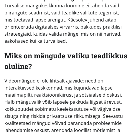
Turvalise mängukeskkonna loomine ei tähenda vaid
piirangute seadmist, vaid teadlike valikute tegemist,
mis toetavad lapse arengut. Käesolev juhend aitab
orienteeruda digitaalses virvarris, pakkudes praktilisi
strateegiaid, kuidas valida mänge, mis on nii harivad,
eakohased kui ka turvalised.
Miks on mängude valiku teadlikkus
oluline?
Videomängud ei ole lihtsalt ajaviide; need on
interaktiivsed keskkonnad, mis kujundavad lapse
maailmapilti, reaktsioonikiirust ja sotsiaalseid oskusi.
Halb mänguvalik võib lapsele pakkuda liigset ärevust,
kokkupuudet sobimatu keelekasutuse või vägivaldse
sisuga ning riskida privaatsuse rikkumisega. Seevastu
kvaliteetsed mängud võivad parandada probleemide
lahendamise oskust, arendada loogilist mõtlemist ja