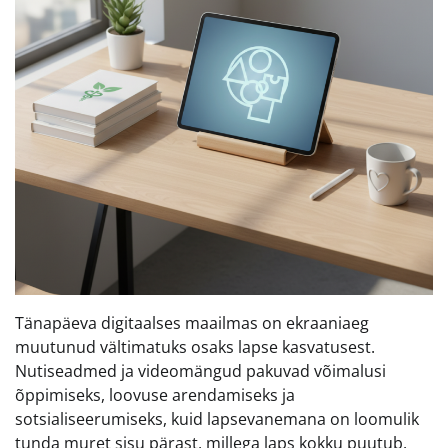
Tänapäeva digitaalses maailmas on ekraaniaeg
muutunud vältimatuks osaks lapse kasvatusest.
Nutiseadmed ja videomängud pakuvad võimalusi
õppimiseks, loovuse arendamiseks ja
sotsialiseerumiseks, kuid lapsevanemana on loomulik
tunda muret sisu pärast, millega laps kokku puutub.