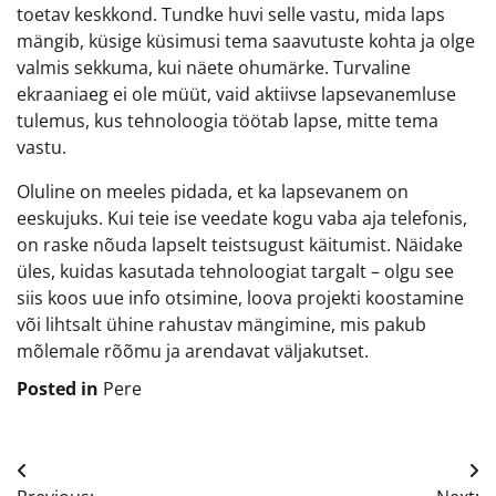
toetav keskkond. Tundke huvi selle vastu, mida laps
mängib, küsige küsimusi tema saavutuste kohta ja olge
valmis sekkuma, kui näete ohumärke. Turvaline
ekraaniaeg ei ole müüt, vaid aktiivse lapsevanemluse
tulemus, kus tehnoloogia töötab lapse, mitte tema
vastu.
Oluline on meeles pidada, et ka lapsevanem on
eeskujuks. Kui teie ise veedate kogu vaba aja telefonis,
on raske nõuda lapselt teistsugust käitumist. Näidake
üles, kuidas kasutada tehnoloogiat targalt – olgu see
siis koos uue info otsimine, loova projekti koostamine
või lihtsalt ühine rahustav mängimine, mis pakub
mõlemale rõõmu ja arendavat väljakutset.
Posted in
Pere
Navigeerimine