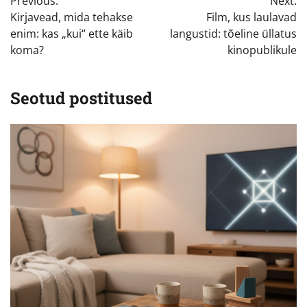
Previous:
Next:
Kirjavead, mida tehakse
Film, kus laulavad
enim: kas „kui“ ette käib
langustid: tõeline üllatus
koma?
kinopublikule
Seotud postitused