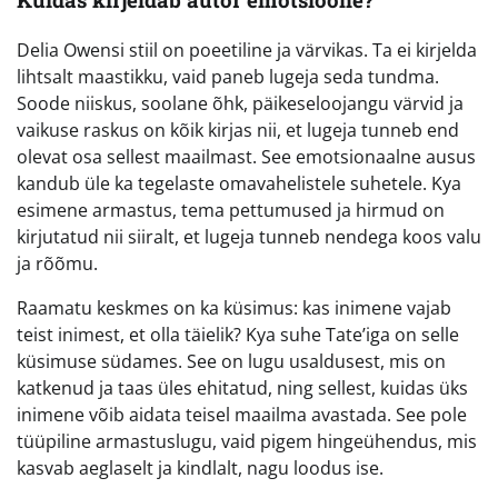
Delia Owensi stiil on poeetiline ja värvikas. Ta ei kirjelda
lihtsalt maastikku, vaid paneb lugeja seda tundma.
Soode niiskus, soolane õhk, päikeseloojangu värvid ja
vaikuse raskus on kõik kirjas nii, et lugeja tunneb end
olevat osa sellest maailmast. See emotsionaalne ausus
kandub üle ka tegelaste omavahelistele suhetele. Kya
esimene armastus, tema pettumused ja hirmud on
kirjutatud nii siiralt, et lugeja tunneb nendega koos valu
ja rõõmu.
Raamatu keskmes on ka küsimus: kas inimene vajab
teist inimest, et olla täielik? Kya suhe Tate’iga on selle
küsimuse südames. See on lugu usaldusest, mis on
katkenud ja taas üles ehitatud, ning sellest, kuidas üks
inimene võib aidata teisel maailma avastada. See pole
tüüpiline armastuslugu, vaid pigem hingeühendus, mis
kasvab aeglaselt ja kindlalt, nagu loodus ise.