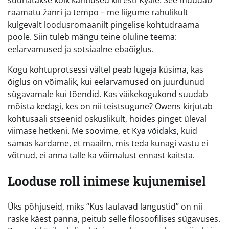
raamatu žanri ja tempo – me liigume rahulikult
kulgevalt loodusromaanilt pingelise kohtudraama
poole. Siin tuleb mängu teine oluline teema:
eelarvamused ja sotsiaalne ebaõiglus.
Kogu kohtuprotsessi vältel peab lugeja küsima, kas
õiglus on võimalik, kui eelarvamused on juurdunud
sügavamale kui tõendid. Kas väikekogukond suudab
mõista kedagi, kes on nii teistsugune? Owens kirjutab
kohtusaali stseenid oskuslikult, hoides pinget üleval
viimase hetkeni. Me soovime, et Kya võidaks, kuid
samas kardame, et maailm, mis teda kunagi vastu ei
võtnud, ei anna talle ka võimalust ennast kaitsta.
Looduse roll inimese kujunemisel
Üks põhjuseid, miks “Kus laulavad langustid” on nii
raske käest panna, peitub selle filosoofilises sügavuses.