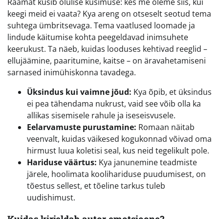
Raamat küsib olulise küsimuse: kes me oleme siis, kui
keegi meid ei vaata? Kya areng on otseselt seotud tema
suhtega ümbritsevaga. Tema vaatlused loomade ja
lindude käitumise kohta peegeldavad inimsuhete
keerukust. Ta näeb, kuidas looduses kehtivad reeglid –
ellujäämine, paaritumine, kaitse – on äravahetamiseni
sarnased inimühiskonna tavadega.
Üksindus kui vaimne jõud:
Kya õpib, et üksindus
ei pea tähendama nukrust, vaid see võib olla ka
allikas sisemisele rahule ja iseseisvusele.
Eelarvamuste purustamine:
Romaan näitab
veenvalt, kuidas väikesed kogukonnad võivad oma
hirmust luua koletisi seal, kus neid tegelikult pole.
Hariduse väärtus:
Kya janunemine teadmiste
järele, hoolimata koolihariduse puudumisest, on
tõestus sellest, et tõeline tarkus tuleb
uudishimust.
Kuidas kirjeldab autor emotsioone?