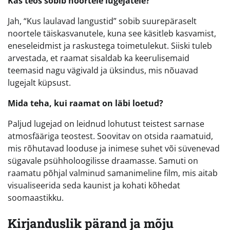
Kas teos sobib noortele lugejatele?
Jah, “Kus laulavad langustid” sobib suurepäraselt
noortele täiskasvanutele, kuna see käsitleb kasvamist,
eneseleidmist ja raskustega toimetulekut. Siiski tuleb
arvestada, et raamat sisaldab ka keerulisemaid
teemasid nagu vägivald ja üksindus, mis nõuavad
lugejalt küpsust.
Mida teha, kui raamat on läbi loetud?
Paljud lugejad on leidnud lohutust teistest sarnase
atmosfääriga teostest. Soovitav on otsida raamatuid,
mis rõhutavad looduse ja inimese suhet või süvenevad
sügavale psühholoogilisse draamasse. Samuti on
raamatu põhjal valminud samanimeline film, mis aitab
visualiseerida seda kaunist ja kohati kõhedat
soomaastikku.
Kirjanduslik pärand ja mõju