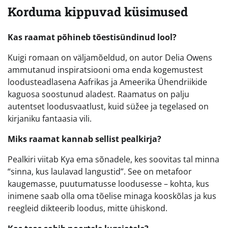
Korduma kippuvad küsimused
Kas raamat põhineb tõestisündinud lool?
Kuigi romaan on väljamõeldud, on autor Delia Owens
ammutanud inspiratsiooni oma enda kogemustest
loodusteadlasena Aafrikas ja Ameerika Ühendriikide
kaguosa soostunud aladest. Raamatus on palju
autentset loodusvaatlust, kuid süžee ja tegelased on
kirjaniku fantaasia vili.
Miks raamat kannab sellist pealkirja?
Pealkiri viitab Kya ema sõnadele, kes soovitas tal minna
“sinna, kus laulavad langustid”. See on metafoor
kaugemasse, puutumatusse loodusesse – kohta, kus
inimene saab olla oma tõelise minaga kooskõlas ja kus
reegleid dikteerib loodus, mitte ühiskond.