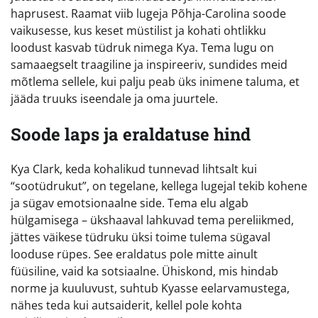
haprusest. Raamat viib lugeja Põhja-Carolina soode
vaikusesse, kus keset müstilist ja kohati ohtlikku
loodust kasvab tüdruk nimega Kya. Tema lugu on
samaaegselt traagiline ja inspireeriv, sundides meid
mõtlema sellele, kui palju peab üks inimene taluma, et
jääda truuks iseendale ja oma juurtele.
Soode laps ja eraldatuse hind
Kya Clark, keda kohalikud tunnevad lihtsalt kui
“sootüdrukut”, on tegelane, kellega lugejal tekib kohene
ja sügav emotsionaalne side. Tema elu algab
hülgamisega – ükshaaval lahkuvad tema pereliikmed,
jättes väikese tüdruku üksi toime tulema sügaval
looduse rüpes. See eraldatus pole mitte ainult
füüsiline, vaid ka sotsiaalne. Ühiskond, mis hindab
norme ja kuuluvust, suhtub Kyasse eelarvamustega,
nähes teda kui autsaiderit, kellel pole kohta