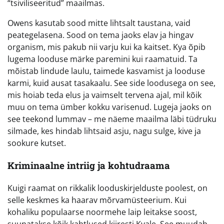
“tsiviliseeritud” maailmas.
Owens kasutab sood mitte lihtsalt taustana, vaid
peategelasena. Sood on tema jaoks elav ja hingav
organism, mis pakub nii varju kui ka kaitset. Kya õpib
lugema looduse märke paremini kui raamatuid. Ta
mõistab lindude laulu, taimede kasvamist ja looduse
karmi, kuid ausat tasakaalu. See side loodusega on see,
mis hoiab teda elus ja vaimselt tervena ajal, mil kõik
muu on tema ümber kokku varisenud. Lugeja jaoks on
see teekond lummav – me näeme maailma läbi tüdruku
silmade, kes hindab lihtsaid asju, nagu sulge, kive ja
sookure kutset.
Kriminaalne intriig ja kohtudraama
Kuigi raamat on rikkalik looduskirjelduste poolest, on
selle keskmes ka haarav mõrvamüsteerium. Kui
kohaliku populaarse noormehe laip leitakse soost,
suunatakse kõik kahtlused kiiresti Kyale. See muudab