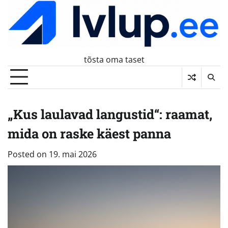
Skip
to
content
tõsta oma taset
„Kus laulavad langustid“: raamat,
mida on raske käest panna
Posted on
19. mai 2026