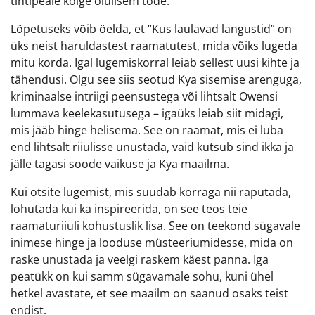
tihtipeale kõige olulisem tõde.
Lõpetuseks võib öelda, et “Kus laulavad langustid” on
üks neist haruldastest raamatutest, mida võiks lugeda
mitu korda. Igal lugemiskorral leiab sellest uusi kihte ja
tähendusi. Olgu see siis seotud Kya sisemise arenguga,
kriminaalse intriigi peensustega või lihtsalt Owensi
lummava keelekasutusega – igaüks leiab siit midagi,
mis jääb hinge helisema. See on raamat, mis ei luba
end lihtsalt riiulisse unustada, vaid kutsub sind ikka ja
jälle tagasi soode vaikuse ja Kya maailma.
Kui otsite lugemist, mis suudab korraga nii raputada,
lohutada kui ka inspireerida, on see teos teie
raamaturiiuli kohustuslik lisa. See on teekond sügavale
inimese hinge ja looduse müsteeriumidesse, mida on
raske unustada ja veelgi raskem käest panna. Iga
peatükk on kui samm sügavamale sohu, kuni ühel
hetkel avastate, et see maailm on saanud osaks teist
endist.