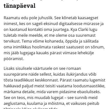
tänapäeval
Raamatu edu pole juhuslik. See kõnetab kaasaegset
inimest, kes on sageli eksinud digitaalsesse mürasse ja
on kaotanud kontakti oma juurtega. Kya Clarki lugu
tuletab meile meelde, et me oleme osa suuremast
tervikust. Tema võime kohaneda, õppida ja säilitada
oma inimlikkus hoolimata raskest saatusest on sõnum,
mis jääb lugejaga kauaks pärast viimase lehekülje
pööramist.
Lisaks sisulisele väärtusele on see romaan
suurepärane näide sellest, kuidas ilukirjandus võib
tõsta teadlikkust keskkonnast. Pärast raamatu lugemist
hakkavad paljud meist teisiti vaatama loodusmaastikke,
märkama detaile, mida varem pidasime ebaoluliseks.
See on teos, mis muudab lugejat – see sunnib meid
aeglustama, kuulama ja mõistma, et vaikuses peitub