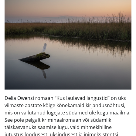
Delia Owensi romaan “Kus laulavad langustid” on üks
viimaste aastate kõige kõnekamaid kirjandusnähtusi,
mis on vallutanud lugejate südamed üle kogu maailma.
See pole pelgalt kriminaalromaan või südamlik
täiskasvanuks saamise lugu, vaid mitmekihiline
jutustus loodusest, üksindusest ja inimeksistentsi