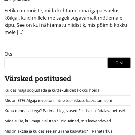
Eetika on mõiste, mida kohtame oma igapäevaelus
kõikjal, kuid millele me sageli sügavamalt mõtlema ei
kipu. See on kui nähtamatu niidistik, mis põimib kokku
meie […]
Otsi
Otsi
Värsked postitused
Kuidas maja soojustada ja küttekuludelt kokku hoida?
Mis on ETF? Algaja investori lihtne tee rikkuse kasvatamiseni
Kuhu minna lastega? Parimad tegevused Eestis sel nädalavahetusel
Mida süüa, kui magu valutab? Toiduained, mis leevendavad
Mis on aktsia ja kuidas see sinu raha kasvatab? | Rahatarkus