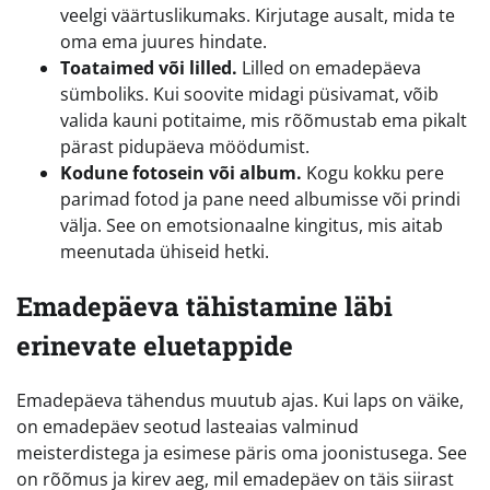
veelgi väärtuslikumaks. Kirjutage ausalt, mida te
oma ema juures hindate.
Toataimed või lilled.
Lilled on emadepäeva
sümboliks. Kui soovite midagi püsivamat, võib
valida kauni potitaime, mis rõõmustab ema pikalt
pärast pidupäeva möödumist.
Kodune fotosein või album.
Kogu kokku pere
parimad fotod ja pane need albumisse või prindi
välja. See on emotsionaalne kingitus, mis aitab
meenutada ühiseid hetki.
Emadepäeva tähistamine läbi
erinevate eluetappide
Emadepäeva tähendus muutub ajas. Kui laps on väike,
on emadepäev seotud lasteaias valminud
meisterdistega ja esimese päris oma joonistusega. See
on rõõmus ja kirev aeg, mil emadepäev on täis siirast