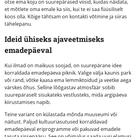
otse ema koju on suurepärased viisid, kuidas näidata,
et mõtlete oma emale ka siis, kui te ei saa füüsiliselt
koos olla. Kõige tähtsam on kontakti võtmine ja siiras
tähelepanu.
Ideid ühiseks ajaveetmiseks
emadepäeval
Kui ilmad on maikuus soojad, on suurepärane idee
korraldada emadepäeva piknik. Valige välja kaunis park
või rand, võtke kaasa ema lemmiktoidud ja veetke aega
värskes õhus. Selline lõõgastav atmosfäär sobib
suurepäraselt sisukateks vestlusteks, mida argipäeva
kiirustamises napib.
Teine variant on külastada mõnda muuseumi või
näitust. Paljud kultuuriasutused korraldavad
emadepäeval eriprogramme või pakuvad emadele
tasuta sissepääsu. See on võimalus saada uusi elamusi