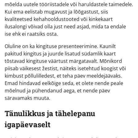
mõelda uutele tööriistadele või haruldastele taimedele.
Kui ema eelistab mugavust ja lõõgastust, siis
kvaliteetsed kehahooldustooted või kinkekaart
ilusalongi võivad olla just need asjad, mida ta endale
ise ehk ei raatsiks osta.
Oluline on ka kingituse presenteerimine. Kaunilt
pakitud kingitus ja juurde lisatud südamlik kaart
tõstavad kingituse väärtust märgatavalt. Mõnikord
piisab väikesest žestist, näiteks isetehtud koogist või
kimbust põllulilledest, et teha päev meeldejäävaks.
Emad hindavad eelkõige seda, et olete nende peale
mõelnud ja pühendanud aega, et nende päev
säravamaks muuta.
Tänulikkus ja tähelepanu
igapäevaselt