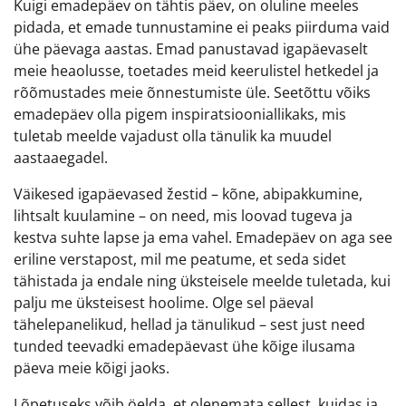
Kuigi emadepäev on tähtis päev, on oluline meeles
pidada, et emade tunnustamine ei peaks piirduma vaid
ühe päevaga aastas. Emad panustavad igapäevaselt
meie heaolusse, toetades meid keerulistel hetkedel ja
rõõmustades meie õnnestumiste üle. Seetõttu võiks
emadepäev olla pigem inspiratsiooniallikaks, mis
tuletab meelde vajadust olla tänulik ka muudel
aastaaegadel.
Väikesed igapäevased žestid – kõne, abipakkumine,
lihtsalt kuulamine – on need, mis loovad tugeva ja
kestva suhte lapse ja ema vahel. Emadepäev on aga see
eriline verstapost, mil me peatume, et seda sidet
tähistada ja endale ning üksteisele meelde tuletada, kui
palju me üksteisest hoolime. Olge sel päeval
tähelepanelikud, hellad ja tänulikud – sest just need
tunded teevadki emadepäevast ühe kõige ilusama
päeva meie kõigi jaoks.
Lõpetuseks võib öelda, et olenemata sellest, kuidas ja