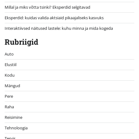
Millal ja miks võtta tsinki? Eksperdid selgitavad
Eksperdid: kuidas valida aktsiaid pikaajaliseks kasvuks
Interaktiivsed näitused lastele: kuhu minna ja mida kogeda
Rubriigid
Auto
Elustiil
Kodu
Mängud
Pere
Raha
Reisimine
Tehnoloogia
Tervis