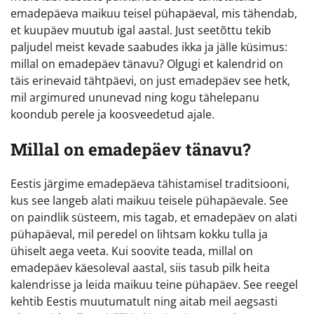
emadepäeva maikuu teisel pühapäeval, mis tähendab,
et kuupäev muutub igal aastal. Just seetõttu tekib
paljudel meist kevade saabudes ikka ja jälle küsimus:
millal on emadepäev tänavu? Olgugi et kalendrid on
täis erinevaid tähtpäevi, on just emadepäev see hetk,
mil argimured ununevad ning kogu tähelepanu
koondub perele ja koosveedetud ajale.
Millal on emadepäev tänavu?
Eestis järgime emadepäeva tähistamisel traditsiooni,
kus see langeb alati maikuu teisele pühapäevale. See
on paindlik süsteem, mis tagab, et emadepäev on alati
pühapäeval, mil peredel on lihtsam kokku tulla ja
ühiselt aega veeta. Kui soovite teada, millal on
emadepäev käesoleval aastal, siis tasub pilk heita
kalendrisse ja leida maikuu teine pühapäev. See reegel
kehtib Eestis muutumatult ning aitab meil aegsasti