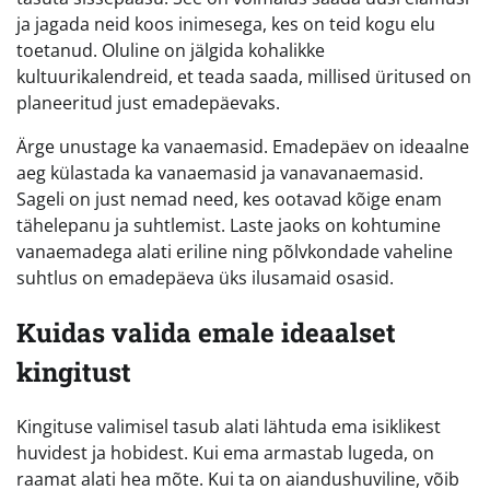
ja jagada neid koos inimesega, kes on teid kogu elu
toetanud. Oluline on jälgida kohalikke
kultuurikalendreid, et teada saada, millised üritused on
planeeritud just emadepäevaks.
Ärge unustage ka vanaemasid. Emadepäev on ideaalne
aeg külastada ka vanaemasid ja vanavanaemasid.
Sageli on just nemad need, kes ootavad kõige enam
tähelepanu ja suhtlemist. Laste jaoks on kohtumine
vanaemadega alati eriline ning põlvkondade vaheline
suhtlus on emadepäeva üks ilusamaid osasid.
Kuidas valida emale ideaalset
kingitust
Kingituse valimisel tasub alati lähtuda ema isiklikest
huvidest ja hobidest. Kui ema armastab lugeda, on
raamat alati hea mõte. Kui ta on aiandushuviline, võib