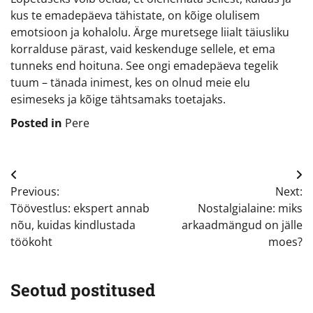
kus te emadepäeva tähistate, on kõige olulisem
emotsioon ja kohalolu. Ärge muretsege liialt täiusliku
korralduse pärast, vaid keskenduge sellele, et ema
tunneks end hoituna. See ongi emadepäeva tegelik
tuum – tänada inimest, kes on olnud meie elu
esimeseks ja kõige tähtsamaks toetajaks.
Posted in
Pere
Navigeerimine
Previous:
Next:
Töövestlus: ekspert annab
Nostalgialaine: miks
nõu, kuidas kindlustada
arkaadmängud on jälle
töökoht
moes?
Seotud postitused