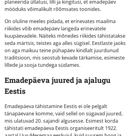
planeerida üllatusi, lilli ja kingitusi, et emadepäev
mööduks võimalikult rõõmsates toonides.
On oluline meeles pidada, et erinevates maailma
riikides võib emadepäev langeda erinevatele
kuupäevadele. Näiteks mõnedes riikides tähistatakse
seda märtsis, teistes aga alles sügisel. Eestlaste jaoks
on aga maikuu teine pühapäev kindlalt juurdunud
traditsioon, mis seostub kevade tärkamise, esimeste
lillede ja sooja tundega südames.
Emadepäeva juured ja ajalugu
Eestis
Emadepäeva tähistamine Eestis ei ole pelgalt
tänapäevane komme, vaid sellel on sügavad juured,
mis ulatuvad 20. sajandi algusesse. Esimest korda
tähistati emadepäeva Eestis organiseeritult 1922.
aastal Uus-Meremaa eeskujul, kuid suurem hoog ja