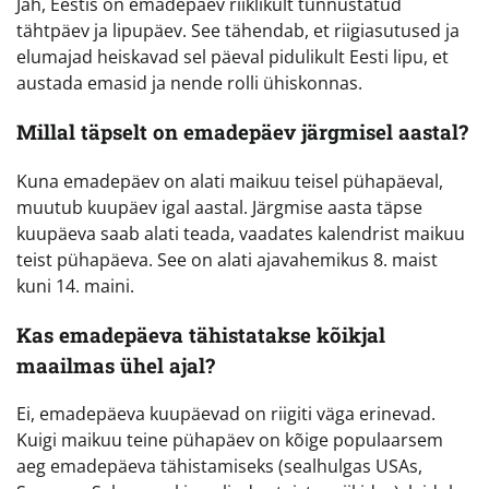
Jah, Eestis on emadepäev riiklikult tunnustatud
tähtpäev ja lipupäev. See tähendab, et riigiasutused ja
elumajad heiskavad sel päeval pidulikult Eesti lipu, et
austada emasid ja nende rolli ühiskonnas.
Millal täpselt on emadepäev järgmisel aastal?
Kuna emadepäev on alati maikuu teisel pühapäeval,
muutub kuupäev igal aastal. Järgmise aasta täpse
kuupäeva saab alati teada, vaadates kalendrist maikuu
teist pühapäeva. See on alati ajavahemikus 8. maist
kuni 14. maini.
Kas emadepäeva tähistatakse kõikjal
maailmas ühel ajal?
Ei, emadepäeva kuupäevad on riigiti väga erinevad.
Kuigi maikuu teine pühapäev on kõige populaarsem
aeg emadepäeva tähistamiseks (sealhulgas USAs,