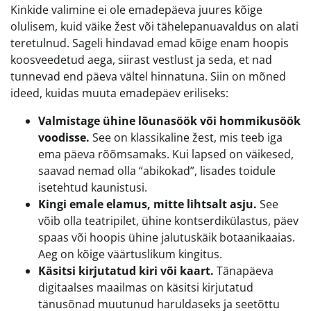
Kinkide valimine ei ole emadepäeva juures kõige
olulisem, kuid väike žest või tähelepanuavaldus on alati
teretulnud. Sageli hindavad emad kõige enam hoopis
koosveedetud aega, siirast vestlust ja seda, et nad
tunnevad end päeva vältel hinnatuna. Siin on mõned
ideed, kuidas muuta emadepäev eriliseks:
Valmistage ühine lõunasöök või hommikusöök
voodisse.
See on klassikaline žest, mis teeb iga
ema päeva rõõmsamaks. Kui lapsed on väikesed,
saavad nemad olla “abikokad”, lisades toidule
isetehtud kaunistusi.
Kingi emale elamus, mitte lihtsalt asju.
See
võib olla teatripilet, ühine kontserdikülastus, päev
spaas või hoopis ühine jalutuskäik botaanikaaias.
Aeg on kõige väärtuslikum kingitus.
Käsitsi kirjutatud kiri või kaart.
Tänapäeva
digitaalses maailmas on käsitsi kirjutatud
tänusõnad muutunud haruldaseks ja seetõttu