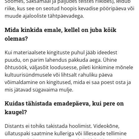
Soomes, Saksamaal ja paljudes teistes riikides), leidub
riike, kus see on seotud hoopis kevadise pööripäeva või
muude ajalooliste tähtpäevadega.
Mida kinkida emale, kellel on juba kõik
olemas?
Kui materiaalsete kingituste puhul jääb ideedest
puudu, on parim lahendus pakkuda aega. Ühine
õhtusöök, väljasõit loodusesse, pileti kinkimine mõnele
kultuurisündmusele või lihtsalt rahuliku päeva
võimaldamine on kingitused, mida ei saa poest osta ja
mis jätavad sügavaima mulje.
Kuidas tähistada emadepäeva, kui pere on
kaugel?
Distants ei tohiks takistada hoolimist. Videokõne,
üllatuspaki saatmine kulleriga või lilleseade tellimine