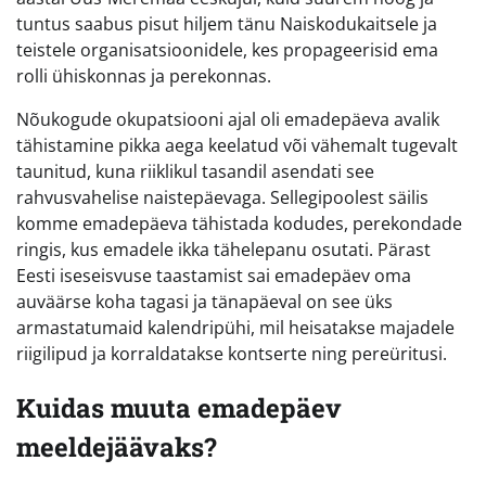
tuntus saabus pisut hiljem tänu Naiskodukaitsele ja
teistele organisatsioonidele, kes propageerisid ema
rolli ühiskonnas ja perekonnas.
Nõukogude okupatsiooni ajal oli emadepäeva avalik
tähistamine pikka aega keelatud või vähemalt tugevalt
taunitud, kuna riiklikul tasandil asendati see
rahvusvahelise naistepäevaga. Sellegipoolest säilis
komme emadepäeva tähistada kodudes, perekondade
ringis, kus emadele ikka tähelepanu osutati. Pärast
Eesti iseseisvuse taastamist sai emadepäev oma
auväärse koha tagasi ja tänapäeval on see üks
armastatumaid kalendripühi, mil heisatakse majadele
riigilipud ja korraldatakse kontserte ning pereüritusi.
Kuidas muuta emadepäev
meeldejäävaks?