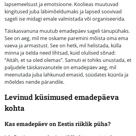
lapsemeelsust ja emotsioone. Koolieas muutuvad
kingitused juba läbimõeldumaks ja lapsed soovivad
sageli ise midagi emale valmistada või organiseerida.
Täiskasvanuna muutub emadepäev sageli tänupühaks.
See on aeg, mil me oskame paremini mõista oma ema
vaeva ja armastust. See on hetk, mil helistada, külla
minna ja öelda need lihtsad, kuid olulised sõnad:
“Aitäh, et sa oled olemas”. Samuti ei tohiks unustada, et
paljudele täiskasvanutele on emadepäev aeg, mil
meenutada juba lahkunud emasid, süüdates küünla ja
mõeldes nende pärandile.
Levinud küsimused emadepäeva
kohta
Kas emadepäev on Eestis riiklik püha?