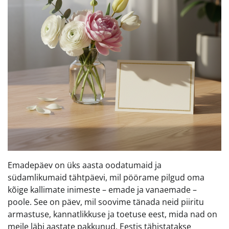
Emadepäev on üks aasta oodatumaid ja
südamlikumaid tähtpäevi, mil pöörame pilgud oma
kõige kallimate inimeste – emade ja vanaemade –
poole. See on päev, mil soovime tänada neid piiritu
armastuse, kannatlikkuse ja toetuse eest, mida nad on
meile läbi aastate pakkunud. Eestis tähistatakse