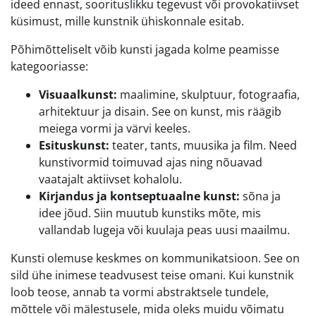
ideed ennast, soorituslikku tegevust või provokatiivset
küsimust, mille kunstnik ühiskonnale esitab.
Põhimõtteliselt võib kunsti jagada kolme peamisse
kategooriasse:
Visuaalkunst:
maalimine, skulptuur, fotograafia,
arhitektuur ja disain. See on kunst, mis räägib
meiega vormi ja värvi keeles.
Esituskunst:
teater, tants, muusika ja film. Need
kunstivormid toimuvad ajas ning nõuavad
vaatajalt aktiivset kohalolu.
Kirjandus ja kontseptuaalne kunst:
sõna ja
idee jõud. Siin muutub kunstiks mõte, mis
vallandab lugeja või kuulaja peas uusi maailmu.
Kunsti olemuse keskmes on kommunikatsioon. See on
sild ühe inimese teadvusest teise omani. Kui kunstnik
loob teose, annab ta vormi abstraktsele tundele,
mõttele või mälestusele, mida oleks muidu võimatu