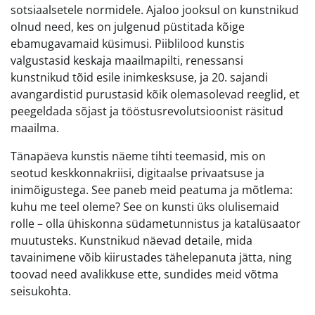
sotsiaalsetele normidele. Ajaloo jooksul on kunstnikud
olnud need, kes on julgenud püstitada kõige
ebamugavamaid küsimusi. Piiblilood kunstis
valgustasid keskaja maailmapilti, renessansi
kunstnikud tõid esile inimkesksuse, ja 20. sajandi
avangardistid purustasid kõik olemasolevad reeglid, et
peegeldada sõjast ja tööstusrevolutsioonist räsitud
maailma.
Tänapäeva kunstis näeme tihti teemasid, mis on
seotud keskkonnakriisi, digitaalse privaatsuse ja
inimõigustega. See paneb meid peatuma ja mõtlema:
kuhu me teel oleme? See on kunsti üks olulisemaid
rolle – olla ühiskonna südametunnistus ja katalüsaator
muutusteks. Kunstnikud näevad detaile, mida
tavainimene võib kiirustades tähelepanuta jätta, ning
toovad need avalikkuse ette, sundides meid võtma
seisukohta.