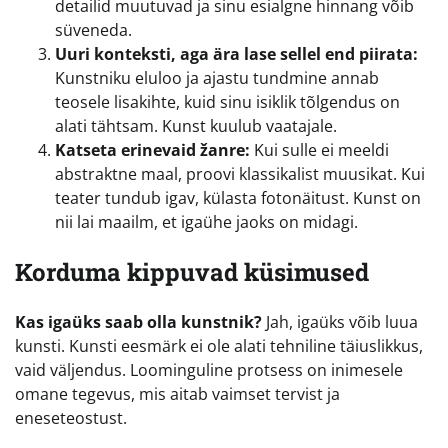
detailid muutuvad ja sinu esialgne hinnang võib
süveneda.
Uuri konteksti, aga ära lase sellel end piirata:
Kunstniku eluloo ja ajastu tundmine annab
teosele lisakihte, kuid sinu isiklik tõlgendus on
alati tähtsam. Kunst kuulub vaatajale.
Katseta erinevaid žanre:
Kui sulle ei meeldi
abstraktne maal, proovi klassikalist muusikat. Kui
teater tundub igav, külasta fotonäitust. Kunst on
nii lai maailm, et igaühe jaoks on midagi.
Korduma kippuvad küsimused
Kas igaüks saab olla kunstnik?
Jah, igaüks võib luua
kunsti. Kunsti eesmärk ei ole alati tehniline täiuslikkus,
vaid väljendus. Loominguline protsess on inimesele
omane tegevus, mis aitab vaimset tervist ja
eneseteostust.