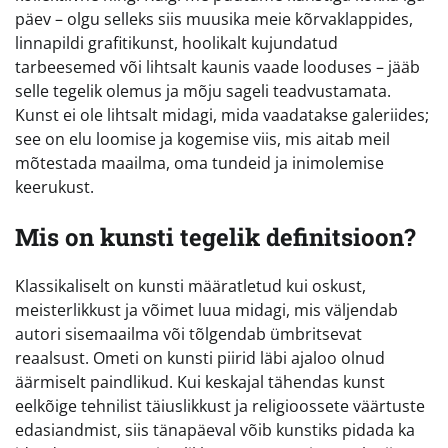
päev – olgu selleks siis muusika meie kõrvaklappides,
linnapildi grafitikunst, hoolikalt kujundatud
tarbeesemed või lihtsalt kaunis vaade looduses – jääb
selle tegelik olemus ja mõju sageli teadvustamata.
Kunst ei ole lihtsalt midagi, mida vaadatakse galeriides;
see on elu loomise ja kogemise viis, mis aitab meil
mõtestada maailma, oma tundeid ja inimolemise
keerukust.
Mis on kunsti tegelik definitsioon?
Klassikaliselt on kunsti määratletud kui oskust,
meisterlikkust ja võimet luua midagi, mis väljendab
autori sisemaailma või tõlgendab ümbritsevat
reaalsust. Ometi on kunsti piirid läbi ajaloo olnud
äärmiselt paindlikud. Kui keskajal tähendas kunst
eelkõige tehnilist täiuslikkust ja religioossete väärtuste
edasiandmist, siis tänapäeval võib kunstiks pidada ka