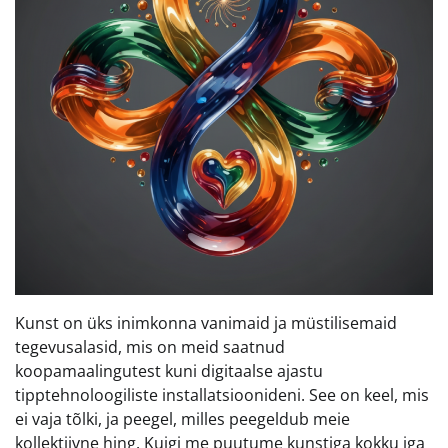
Kunst on üks inimkonna vanimaid ja müstilisemaid
tegevusalasid, mis on meid saatnud
koopamaalingutest kuni digitaalse ajastu
tipptehnoloogiliste installatsioonideni. See on keel, mis
ei vaja tõlki, ja peegel, milles peegeldub meie
kollektiivne hing. Kuigi me puutume kunstiga kokku iga