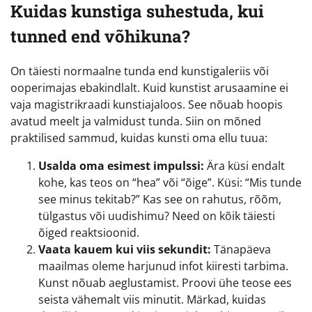
Kuidas kunstiga suhestuda, kui
tunned end võhikuna?
On täiesti normaalne tunda end kunstigaleriis või
ooperimajas ebakindlalt. Kuid kunstist arusaamine ei
vaja magistrikraadi kunstiajaloos. See nõuab hoopis
avatud meelt ja valmidust tunda. Siin on mõned
praktilised sammud, kuidas kunsti oma ellu tuua:
Usalda oma esimest impulssi:
Ära küsi endalt
kohe, kas teos on “hea” või “õige”. Küsi: “Mis tunde
see minus tekitab?” Kas see on rahutus, rõõm,
tülgastus või uudishimu? Need on kõik täiesti
õiged reaktsioonid.
Vaata kauem kui viis sekundit:
Tänapäeva
maailmas oleme harjunud infot kiiresti tarbima.
Kunst nõuab aeglustamist. Proovi ühe teose ees
seista vähemalt viis minutit. Märkad, kuidas