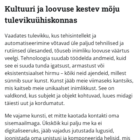
Kultuuri ja loovuse kestev mõju
tulevikuühiskonnas
Vaadates tulevikku, kus tehisintellekt ja
automatiseerimine võtavad üle paljud tehnilised ja
rutiinsed ülesanded, tõuseb inimliku loovuse väärtus
veelgi. Tehnoloogia suudab töödelda andmeid, kuid
see ei suuda tunda igatsust, armastust või
eksistentsiaalset hirmu – kõiki neid ajendeid, millest
sünnib suur kunst. Kunst jääb meie viimaseks kantsiks,
mis kaitseb meie unikaalset inimlikkust. See on
valdkond, kus subjekt ja objekt kohtuvad, luues midagi
täiesti uut ja kordumatut.
Me vajame kunsti, et mitte kaotada kontakti oma
sisemaailmaga. Ükskõik kui palju me ka ei
digitaliseeruks, jääb vajadus jutustada lugusid,
joonistada oma unistusi ja komponeerida helisid, mis