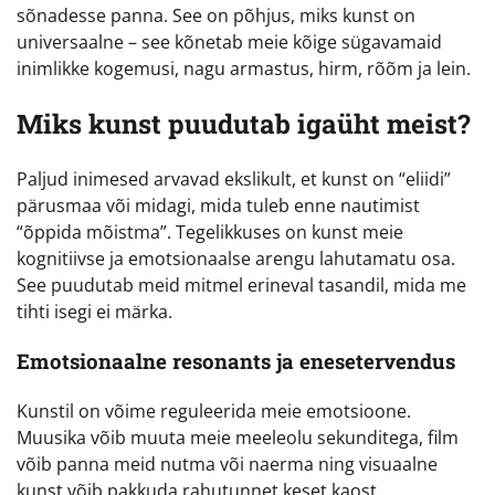
sõnadesse panna. See on põhjus, miks kunst on
universaalne – see kõnetab meie kõige sügavamaid
inimlikke kogemusi, nagu armastus, hirm, rõõm ja lein.
Miks kunst puudutab igaüht meist?
Paljud inimesed arvavad ekslikult, et kunst on “eliidi”
pärusmaa või midagi, mida tuleb enne nautimist
“õppida mõistma”. Tegelikkuses on kunst meie
kognitiivse ja emotsionaalse arengu lahutamatu osa.
See puudutab meid mitmel erineval tasandil, mida me
tihti isegi ei märka.
Emotsionaalne resonants ja enesetervendus
Kunstil on võime reguleerida meie emotsioone.
Muusika võib muuta meie meeleolu sekunditega, film
võib panna meid nutma või naerma ning visuaalne
kunst võib pakkuda rahutunnet keset kaost.