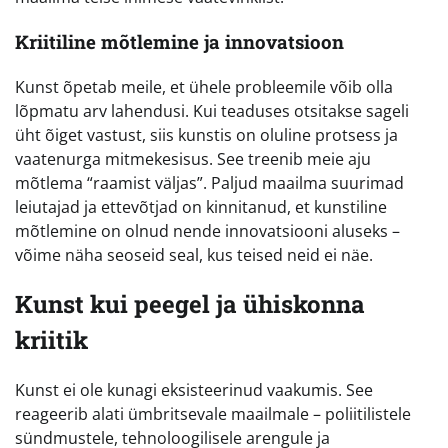
Kriitiline mõtlemine ja innovatsioon
Kunst õpetab meile, et ühele probleemile võib olla
lõpmatu arv lahendusi. Kui teaduses otsitakse sageli
üht õiget vastust, siis kunstis on oluline protsess ja
vaatenurga mitmekesisus. See treenib meie aju
mõtlema “raamist väljas”. Paljud maailma suurimad
leiutajad ja ettevõtjad on kinnitanud, et kunstiline
mõtlemine on olnud nende innovatsiooni aluseks –
võime näha seoseid seal, kus teised neid ei näe.
Kunst kui peegel ja ühiskonna
kriitik
Kunst ei ole kunagi eksisteerinud vaakumis. See
reageerib alati ümbritsevale maailmale – poliitilistele
sündmustele, tehnoloogilisele arengule ja