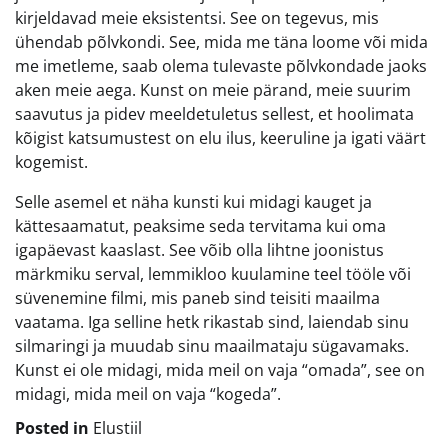
kirjeldavad meie eksistentsi. See on tegevus, mis
ühendab põlvkondi. See, mida me täna loome või mida
me imetleme, saab olema tulevaste põlvkondade jaoks
aken meie aega. Kunst on meie pärand, meie suurim
saavutus ja pidev meeldetuletus sellest, et hoolimata
kõigist katsumustest on elu ilus, keeruline ja igati väärt
kogemist.
Selle asemel et näha kunsti kui midagi kauget ja
kättesaamatut, peaksime seda tervitama kui oma
igapäevast kaaslast. See võib olla lihtne joonistus
märkmiku serval, lemmikloo kuulamine teel tööle või
süvenemine filmi, mis paneb sind teisiti maailma
vaatama. Iga selline hetk rikastab sind, laiendab sinu
silmaringi ja muudab sinu maailmataju sügavamaks.
Kunst ei ole midagi, mida meil on vaja “omada”, see on
midagi, mida meil on vaja “kogeda”.
Posted in
Elustiil