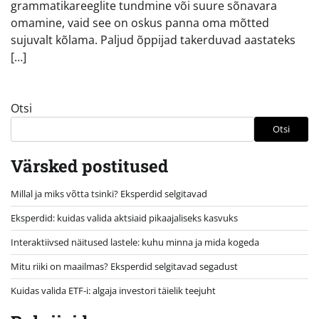
grammatikareeglite tundmine või suure sõnavara
omamine, vaid see on oskus panna oma mõtted
sujuvalt kõlama. Paljud õppijad takerduvad aastateks
[…]
Otsi
Otsi
Värsked postitused
Millal ja miks võtta tsinki? Eksperdid selgitavad
Eksperdid: kuidas valida aktsiaid pikaajaliseks kasvuks
Interaktiivsed näitused lastele: kuhu minna ja mida kogeda
Mitu riiki on maailmas? Eksperdid selgitavad segadust
Kuidas valida ETF-i: algaja investori täielik teejuht