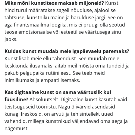
Miks mõni kunstiteos maksab miljoneid?
Kunsti
hind turul määratakse sageli nõudluse, ajaloolise
tähtsuse, kunstniku maine ja harulduse järgi. See on
aga finantsmaailma loogika, mis ei pruugi olla seotud
teose emotsionaalse või esteetilise väärtusega sinu
jaoks.
Kuidas kunst muudab meie igapäevaelu paremaks?
Kunst lisab meie ellu tähendust. See muudab meie
keskkonda ilusamaks, aitab meil mõista oma tundeid ja
pakub pelgupaika rutiini eest. See teeb meid
inimlikumaks ja empaatilisemaks.
Kas digitaalne kunst on sama väärtuslik kui
füüsiline?
Absoluutselt. Digitaalne kunst kasutab vaid
teistsuguseid tööriistu. Nagu õlivärvid asendasid
kunagi freskosid, on arvuti ja tehisintellekt uued
vahendid, millega kunstnikud väljendavad oma aega ja
nägemust.