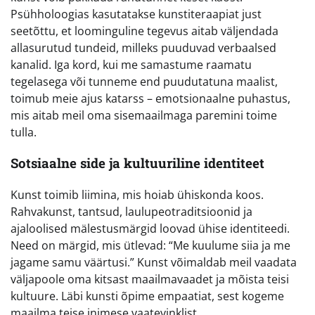
Psühholoogias kasutatakse kunstiteraapiat just
seetõttu, et loominguline tegevus aitab väljendada
allasurutud tundeid, milleks puuduvad verbaalsed
kanalid. Iga kord, kui me samastume raamatu
tegelasega või tunneme end puudutatuna maalist,
toimub meie ajus katarss – emotsionaalne puhastus,
mis aitab meil oma sisemaailmaga paremini toime
tulla.
Sotsiaalne side ja kultuuriline identiteet
Kunst toimib liimina, mis hoiab ühiskonda koos.
Rahvakunst, tantsud, laulupeotraditsioonid ja
ajaloolised mälestusmärgid loovad ühise identiteedi.
Need on märgid, mis ütlevad: “Me kuulume siia ja me
jagame samu väärtusi.” Kunst võimaldab meil vaadata
väljapoole oma kitsast maailmavaadet ja mõista teisi
kultuure. Läbi kunsti õpime empaatiat, sest kogeme
maailma teise inimese vaatevinklist.