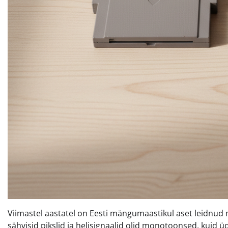
Viimastel aastatel on Eesti mängumaastikul aset leidnud m
sähvisid pikslid ja helisignaalid olid monotoonsed, kuid 