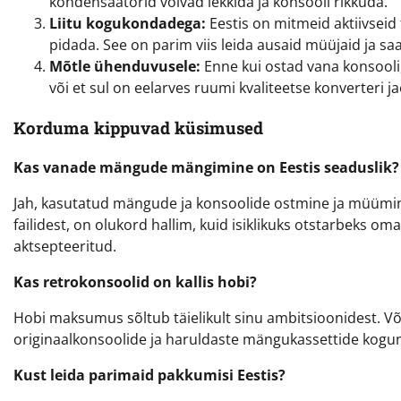
kondensaatorid võivad lekkida ja konsooli rikkuda.
Liitu kogukondadega:
Eestis on mitmeid aktiivseid
pidada. See on parim viis leida ausaid müüjaid ja s
Mõtle ühenduvusele:
Enne kui ostad vana konsooli,
või et sul on eelarves ruumi kvaliteetse konverteri ja
Korduma kippuvad küsimused
Kas vanade mängude mängimine on Eestis seaduslik?
Jah, kasutatud mängude ja konsoolide ostmine ja müümine
failidest, on olukord hallim, kuid isiklikuks otstarbeks
aktsepteeritud.
Kas retrokonsoolid on kallis hobi?
Hobi maksumus sõltub täielikult sinu ambitsioonidest. Võ
originaalkonsoolide ja haruldaste mängukassettide kogu
Kust leida parimaid pakkumisi Eestis?