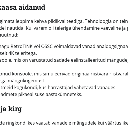
kaasa aidanud
gimata leppima kehva pildikvaliteediga. Tehnoloogia on tei
 nautida. Kui varem oli teleriga ühendamine vaevaline ja pi
 muutnud:
agu RetroTINK või OSSC võimaldavad vanad analoogsignaa
elt 4K teleritega.
oole, mis on varustatud sadade eelinstalleeritud mängude
nud konsoole, mis simuleerivad originaalriistvara riistvaral
susega mängukogemust.
itmeid kogukondi, kus harrastajad vahetavad vanades
eadmete pikaealisuse aastakümneteks.
ja kirg
de ringkond, kes vaatab vanadele mängudele kui väärtuslike