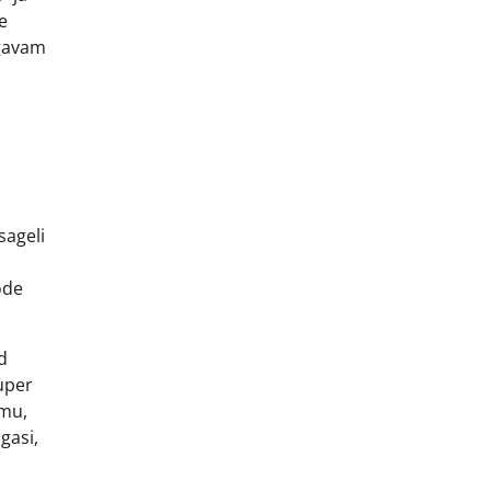
e
ügavam
sageli
ode
d
uper
õmu,
gasi,