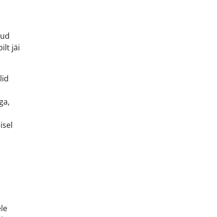
nud
lt jäi
lid
ga,
isel
le