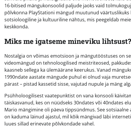
16-bitised mängukonsoolid paljude jaoks vaid tolmukoguja
põlvkonna PlayStationi mängud muutunud väärtuslikuks k
sotsioloogiline ja kultuuriline nähtus, mis peegeldab meie 
keskkonda.
Miks me igatseme mineviku lihtsust
Nostalgia on võimas emotsioon ja mängutööstuses on s
videomängud on tehnoloogilised meistriteosed, pakkudes f
kaasneb sellega ka ülemäärane keerukus. Vanad mängukon
1990ndate aastate mängude puhul ei olnud vaja muretseda
pärast – pistad kassetid sisse, vajutad nupule ja mäng al
Psühholoogilisest vaatepunktist on vana konsooli käivitami
täiskasvanud, kes on nüüdseks 30ndates või 40ndates elu
Mario mängimine oli päeva tippsündmus. See sotsiaalne as
on kaduma läinud ajastul, mil kõik mängivad läbi interneti
luues sillad erinevate põlvkondade vahel.