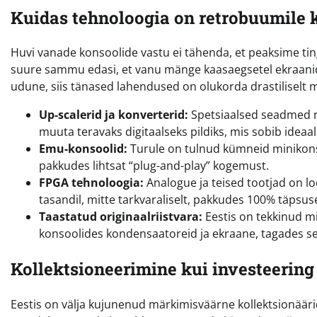
Kuidas tehnoloogia on retrobuumile 
Huvi vanade konsoolide vastu ei tähenda, et peaksime tin
suure sammu edasi, et vanu mänge kaasaegsetel ekraanidel
udune, siis tänased lahendused on olukorda drastiliselt
Up-scalerid ja konverterid:
Spetsiaalsed seadmed n
muuta teravaks digitaalseks pildiks, mis sobib ideaals
Emu-konsoolid:
Turule on tulnud kümneid minikons
pakkudes lihtsat “plug-and-play” kogemust.
FPGA tehnoloogia:
Analogue ja teised tootjad on loo
tasandil, mitte tarkvaraliselt, pakkudes 100% täp
Taastatud originaalriistvara:
Eestis on tekkinud m
konsoolides kondensaatoreid ja ekraane, tagades s
Kollektsioneerimine kui investeering 
Eestis on välja kujunenud märkimisväärne kollektsionääri