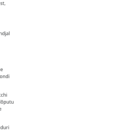
st,
ndjal
de
kondi
tchi
lõputu
e
nduri