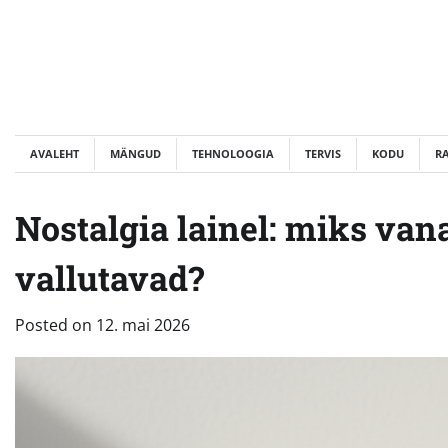
Skip
to
content
AVALEHT
MÄNGUD
TEHNOLOOGIA
TERVIS
KODU
R
Nostalgia lainel: miks va
vallutavad?
Posted on
12. mai 2026