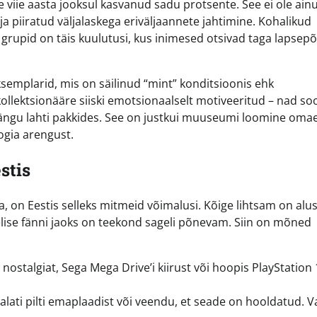
iie aasta jooksul kasvanud sadu protsente. See ei ole ainu
 piiratud väljalaskega eriväljaannete jahtimine. Kohalikud
grupid on täis kuulutusi, kus inimesed otsivad taga lapsepõ
semplarid, mis on säilinud “mint” konditsioonis ehk
kollektsionääre siiski emotsionaalselt motiveeritud – nad so
ängu lahti pakkides. See on justkui muuseumi loomine oma
oogia arengust.
stis
, on Eestis selleks mitmeid võimalusi. Kõige lihtsam on alu
lise fänni jaoks on teekond sageli põnevam. Siin on mõned
 nostalgiat, Sega Mega Drive’i kiirust või hoopis PlayStation 
 alati pilti emaplaadist või veendu, et seade on hooldatud. 