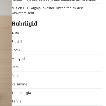
Mis on ETF? Algaja investori lihtne tee rikkuse
kasvatamiseni
Rubriigid
Auto
Elustiil
Kodu
Mängud
Pere
Raha
Reisimine
Tehnoloogia
Tervis