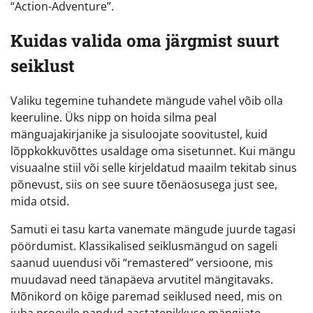
“Action-Adventure”.
Kuidas valida oma järgmist suurt
seiklust
Valiku tegemine tuhandete mängude vahel võib olla
keeruline. Üks nipp on hoida silma peal
mänguajakirjanike ja sisuloojate soovitustel, kuid
lõppkokkuvõttes usaldage oma sisetunnet. Kui mängu
visuaalne stiil või selle kirjeldatud maailm tekitab sinus
põnevust, siis on see suure tõenäosusega just see,
mida otsid.
Samuti ei tasu karta vanemate mängude juurde tagasi
pöördumist. Klassikalised seiklusmängud on sageli
saanud uuendusi või “remastered” versioone, mis
muudavad need tänapäeva arvutitel mängitavaks.
Mõnikord on kõige paremad seiklused need, mis on