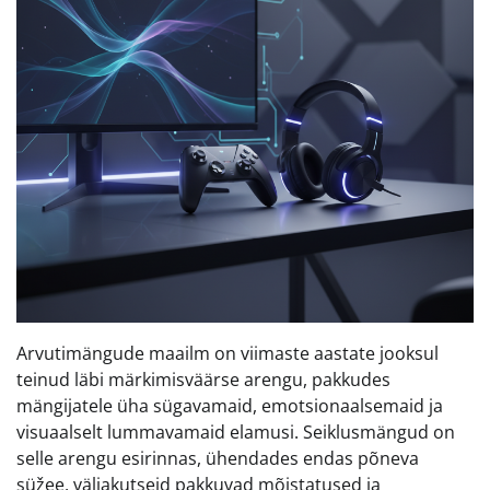
Arvutimängude maailm on viimaste aastate jooksul
teinud läbi märkimisväärse arengu, pakkudes
mängijatele üha sügavamaid, emotsionaalsemaid ja
visuaalselt lummavamaid elamusi. Seiklusmängud on
selle arengu esirinnas, ühendades endas põneva
süžee, väljakutseid pakkuvad mõistatused ja