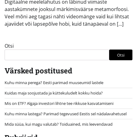
Digitaalne meelelahutus on läbinud viimaste
aastakümnete jooksul märkimisväärse metamorfoosi.
Veel mõni aeg tagasi nähti videomänge vaid kui lihtsat
ajaviidet või lapsepõlve hobi, kuid tänapäeval on […]
Otsi
Otsi
Värsked postitused
Kuhu minna perega? Eesti parimad muuseumid lastele
Kuidas maja soojustada ja küttekuludelt kokku hoida?
Mis on ETF? Algaja investori lihtne tee rikkuse kasvatamiseni
Kuhu minna lastega? Parimad tegevused Eestis sel nädalavahetusel
Mida süüa, kui magu valutab? Toiduained, mis leevendavad