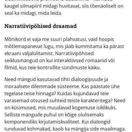
kaugel silmapiiril midagi huvitavat, siis tõenäoliselt on
seal ka midagi, mida leida.
Narratiivipõhised draamad
Mõnikord ei vaja me suuri plahvatusi, vaid hoopis
mõtlemapanevat lugu, mis jääb kummitama ka pärast
ekraani väljalülitamist. Narratiivipõhised
seiklusmängud on kui interaktiivsed romaanid või
filmid, kus teie kontrollite sündmuste käiku.
Need mängud kasutavad tihti dialoogipuude ja
moraalsete dilemmade süsteeme. Kas päästate ühe
tegelase teise hinnaga? Kuidas kujundavad teie
varasemad otsused suhteid teiste karakteritega? Need
on küsimused, mis muudavad kogemuse isiklikuks.
Selliste mängude puhul on kõige olulisemaks
komponendiks kirjutamiskvaliteet. Kui dialoogid
tunduvad kohmakad, kaob ka mängija side maailmaga.