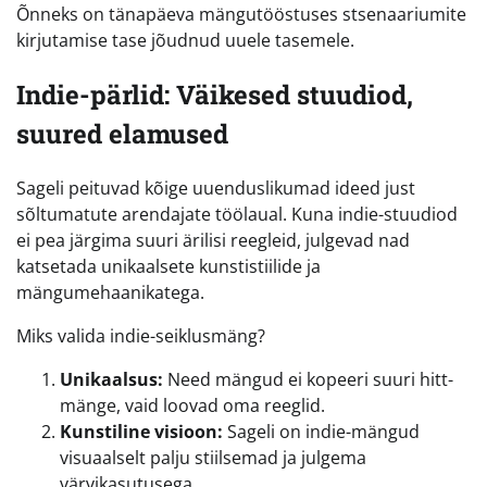
Õnneks on tänapäeva mängutööstuses stsenaariumite
kirjutamise tase jõudnud uuele tasemele.
Indie-pärlid: Väikesed stuudiod,
suured elamused
Sageli peituvad kõige uuenduslikumad ideed just
sõltumatute arendajate töölaual. Kuna indie-stuudiod
ei pea järgima suuri ärilisi reegleid, julgevad nad
katsetada unikaalsete kunstistiilide ja
mängumehaanikatega.
Miks valida indie-seiklusmäng?
Unikaalsus:
Need mängud ei kopeeri suuri hitt-
mänge, vaid loovad oma reeglid.
Kunstiline visioon:
Sageli on indie-mängud
visuaalselt palju stiilsemad ja julgema
värvikasutusega.