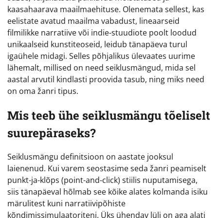
kaasahaarava maailmaehituse. Olenemata sellest, kas
eelistate avatud maailma vabadust, lineaarseid
filmilikke narratiive või indie-stuudiote poolt loodud
unikaalseid kunstiteoseid, leidub tänapäeva turul
igaühele midagi. Selles põhjalikus ülevaates uurime
lähemalt, millised on need seiklusmängud, mida sel
aastal arvutil kindlasti proovida tasub, ning miks need
on oma žanri tipus.
Mis teeb ühe seiklusmängu tõeliselt
suurepäraseks?
Seiklusmängu definitsioon on aastate jooksul
laienenud. Kui varem seostasime seda žanri peamiselt
punkt-ja-klõps (point-and-click) stiilis nuputamisega,
siis tänapäeval hõlmab see kõike alates kolmanda isiku
märulitest kuni narratiivipõhiste
kõndimissimulaatoriteni. Üks ühendav lüli on aga alati