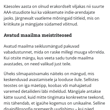
Käesolev aasta on olnud erakordselt viljakas nii suurte
AAA-stuudiote kui ka väiksemate indie-arendajate
jaoks. Järgnevalt vaatleme mõningaid tiitleid, mis on
kriitikute ja mängijate südamed võitnud.
Avatud maailma meistriteosed
Avatud maailma seiklusmängud pakuvad
vabadustunnet, mida on raske millegi muuga võrrelda.
Kui otsite mängu, kus veeta sadu tunde maailma
avastades, on need valikud just teile.
Üheks silmapaistvamaks näiteks on mängud, mis
keskenduvad avastamisele ja looduse ilule. Sellistes
teostes on iga mäetipp, koobas või mahajäetud
varemed detailideni läbi mõeldud. Mängijale antakse
kätte suund, kuid mitte tingimata konkreetne teekond,
mis tähendab, et igaühe kogemus on unikaalne. Selline
disainifilosoofia premeerib uudishimu – kui näed