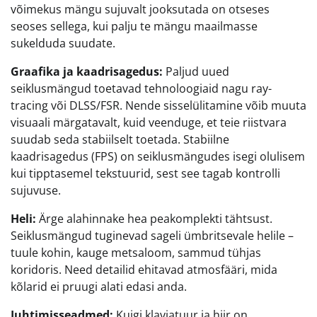
võimekus mängu sujuvalt jooksutada on otseses
seoses sellega, kui palju te mängu maailmasse
sukelduda suudate.
Graafika ja kaadrisagedus:
Paljud uued
seiklusmängud toetavad tehnoloogiaid nagu ray-
tracing või DLSS/FSR. Nende sisselülitamine võib muuta
visuaali märgatavalt, kuid veenduge, et teie riistvara
suudab seda stabiilselt toetada. Stabiilne
kaadrisagedus (FPS) on seiklusmängudes isegi olulisem
kui tipptasemel tekstuurid, sest see tagab kontrolli
sujuvuse.
Heli:
Ärge alahinnake hea peakomplekti tähtsust.
Seiklusmängud tuginevad sageli ümbritsevale helile –
tuule kohin, kauge metsaloom, sammud tühjas
koridoris. Need detailid ehitavad atmosfääri, mida
kõlarid ei pruugi alati edasi anda.
Juhtimisseadmed:
Kuigi klaviatuur ja hiir on