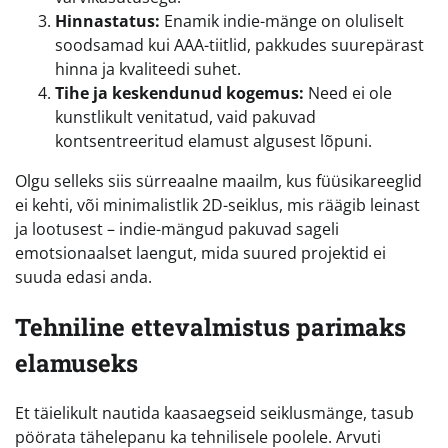
Hinnastatus:
Enamik indie-mänge on oluliselt
soodsamad kui AAA-tiitlid, pakkudes suurepärast
hinna ja kvaliteedi suhet.
Tihe ja keskendunud kogemus:
Need ei ole
kunstlikult venitatud, vaid pakuvad
kontsentreeritud elamust algusest lõpuni.
Olgu selleks siis sürreaalne maailm, kus füüsikareeglid
ei kehti, või minimalistlik 2D-seiklus, mis räägib leinast
ja lootusest – indie-mängud pakuvad sageli
emotsionaalset laengut, mida suured projektid ei
suuda edasi anda.
Tehniline ettevalmistus parimaks
elamuseks
Et täielikult nautida kaasaegseid seiklusmänge, tasub
pöörata tähelepanu ka tehnilisele poolele. Arvuti