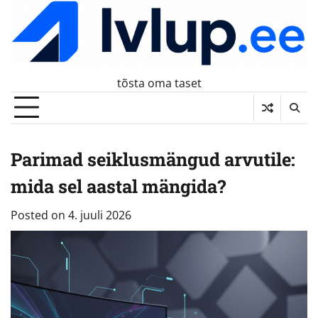
Skip
to
content
tõsta oma taset
Parimad seiklusmängud arvutile:
mida sel aastal mängida?
Posted on
4. juuli 2026