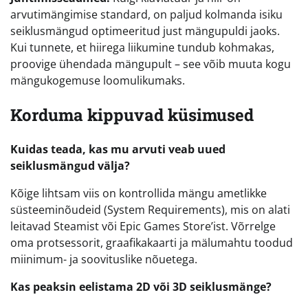
arvutimängimise standard, on paljud kolmanda isiku
seiklusmängud optimeeritud just mängupuldi jaoks.
Kui tunnete, et hiirega liikumine tundub kohmakas,
proovige ühendada mängupult – see võib muuta kogu
mängukogemuse loomulikumaks.
Korduma kippuvad küsimused
Kuidas teada, kas mu arvuti veab uued
seiklusmängud välja?
Kõige lihtsam viis on kontrollida mängu ametlikke
süsteeminõudeid (System Requirements), mis on alati
leitavad Steamist või Epic Games Store’ist. Võrrelge
oma protsessorit, graafikakaarti ja mälumahtu toodud
miinimum- ja soovituslike nõuetega.
Kas peaksin eelistama 2D või 3D seiklusmänge?