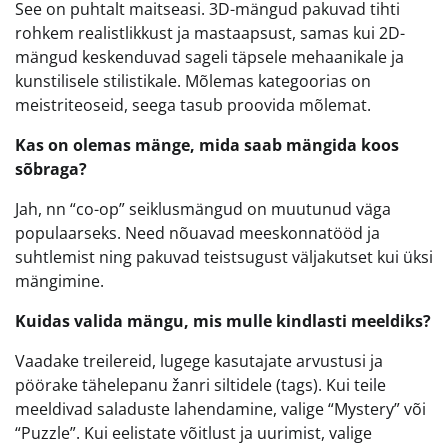
See on puhtalt maitseasi. 3D-mängud pakuvad tihti
rohkem realistlikkust ja mastaapsust, samas kui 2D-
mängud keskenduvad sageli täpsele mehaanikale ja
kunstilisele stilistikale. Mõlemas kategoorias on
meistriteoseid, seega tasub proovida mõlemat.
Kas on olemas mänge, mida saab mängida koos
sõbraga?
Jah, nn “co-op” seiklusmängud on muutunud väga
populaarseks. Need nõuavad meeskonnatööd ja
suhtlemist ning pakuvad teistsugust väljakutset kui üksi
mängimine.
Kuidas valida mängu, mis mulle kindlasti meeldiks?
Vaadake treilereid, lugege kasutajate arvustusi ja
pöörake tähelepanu žanri siltidele (tags). Kui teile
meeldivad saladuste lahendamine, valige “Mystery” või
“Puzzle”. Kui eelistate võitlust ja uurimist, valige