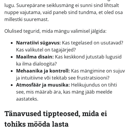
lugu. Suurepärane seiklusmäng ei sunni sind lihtsalt
nuppe vajutama, vaid paneb sind tundma, et oled osa
millestki suuremast.
Olulised tegurid, mida mängu valimisel jälgida:
Narratiivi sügavus:
Kas tegelased on usutavad?
Kas valikutel on tagajärjed?
Maailma disain:
Kas keskkond jutustab lugusid
ka ilma dialoogita?
Mehaanika ja kontroll:
Kas mängimine on sujuv
ja intuitiivne või tekitab see frustratsiooni?
Atmosfäär ja muusika:
Helikujundus on tihti
see, mis määrab ära, kas mäng jääb meelde
aastateks.
Tänavused tippteosed, mida ei
tohiks mööda lasta