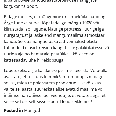
juba proovile pandud aastatepikkuse mängijate
kogukonna poolt.
Pidage meeles, et mängimine on ennekõike nauding.
Ärge tundke survet lõpetada iga mängu 100% või
kiirustada läbi lugude. Nautige protsessi, uurige iga
nurgatagust ja laske end mängumaailma atmosfääril
kanda. Seiklusmängud pakuvad võimalust elada
tuhandeid elusid, reisida kaugetesse galaktikatesse või
uurida ajaloo hämaraid peatükke – kõik see on
kättesaadav ühe hiireklõpsuga.
Lõpetuseks, ärge kartke eksperimenteerida. Võib-olla
avastate, et teie uus lemmikžanr on hoopis midagi
sellist, mida te pole varem proovinud. Ükskõik kas
valite sel aastal suureskaalalise avatud maailma või
intiimse narratiivse loo, veenduge, et võtate aega, et
sellesse tõeliselt sisse elada. Head seiklemist!
Posted in
Mängud