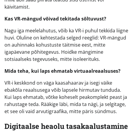
käivitamist.
Kas VR-mängud võivad tekitada sõltuvust?
Nagu iga meelelahutus, võib ka VR-i puhul tekkida liigne
huvi. Oluline on kehtestada selged reeglid: VR-mängud
on auhinnaks kohustuste täitmise eest, mitte
igapäevane põhitegevus. Hoidke mängimine
sotsiaalseks tegevuseks, mitte isoleerituks.
Mida teha, kui laps ehmatab virtuaalreaalsuses?
VR-i keskkond on väga kaasahaarav ja isegi väike
ebakõla reaalsusega võib lapsele hirmutav tunduda.
Kui laps ehmatab, võtke koheselt peakomplekt peast ja
rahustage teda. Rääkige läbi, mida ta nägi, ja selgitage,
et see oli vaid arvutigraafika, mitte päris sündmus.
Digitaalse heaolu tasakaalustamine