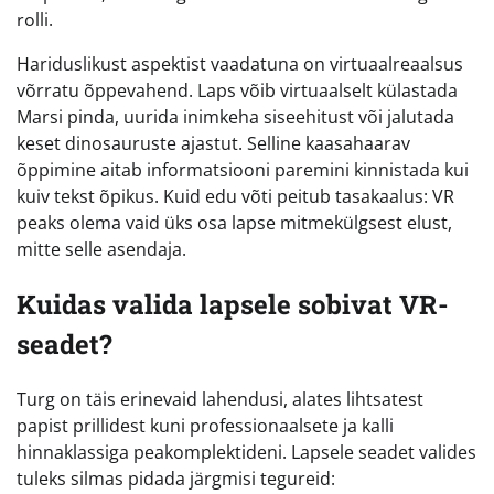
rolli.
Hariduslikust aspektist vaadatuna on virtuaalreaalsus
võrratu õppevahend. Laps võib virtuaalselt külastada
Marsi pinda, uurida inimkeha siseehitust või jalutada
keset dinosauruste ajastut. Selline kaasahaarav
õppimine aitab informatsiooni paremini kinnistada kui
kuiv tekst õpikus. Kuid edu võti peitub tasakaalus: VR
peaks olema vaid üks osa lapse mitmekülgsest elust,
mitte selle asendaja.
Kuidas valida lapsele sobivat VR-
seadet?
Turg on täis erinevaid lahendusi, alates lihtsatest
papist prillidest kuni professionaalsete ja kalli
hinnaklassiga peakomplektideni. Lapsele seadet valides
tuleks silmas pidada järgmisi tegureid: