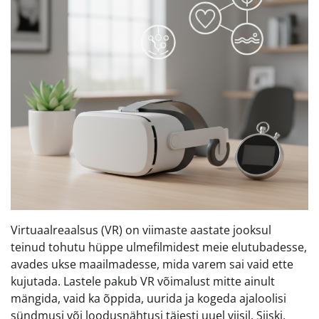
Virtuaalreaalsus (VR) on viimaste aastate jooksul
teinud tohutu hüppe ulmefilmidest meie elutubadesse,
avades ukse maailmadesse, mida varem sai vaid ette
kujutada. Lastele pakub VR võimalust mitte ainult
mängida, vaid ka õppida, uurida ja kogeda ajaloolisi
sündmusi või loodusnähtusi täiesti uuel viisil. Siiski,