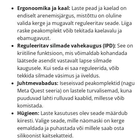
Ergonoomika ja kaal:
Laste pead ja kaelad on
endiselt arenemisjärgus, mistõttu on oluline
valida kerge ja mugavalt reguleeritav seade. Liiga
raske peakomplekt võib tekitada kaelavalu ja
ebamugavust.
Reguleeritav silmade vahekaugus (IPD):
See on
kriitiline funktsioon, mis võimaldab kohandada
läätsede asendit vastavalt lapse silmade
kaugusele. Kui seda ei saa reguleerida, võib
tekkida silmade väsimus ja iiveldus.
Juhtmevabadus:
Iseseisvad peakomplektid (nagu
Meta Quest seeria) on lastele turvalisemad, kuna
puuduvad lahti rulluvad kaablid, millesse võib
komistada.
Hügieen:
Laste kasutuses olev seade määrdub
kiiresti. Valige seade, mille näomaski on kerge
eemaldada ja puhastada või millele saab osta
silikoonist kaitsekatteid.