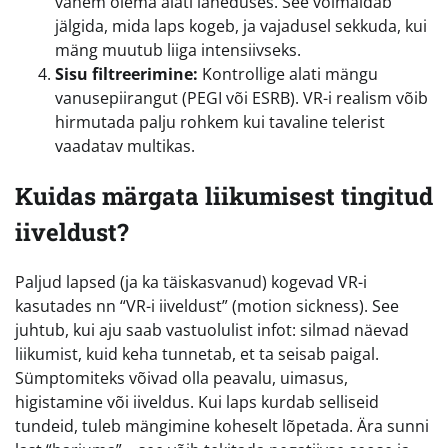
vanem olema alati läheduses. See võimaldab
jälgida, mida laps kogeb, ja vajadusel sekkuda, kui
mäng muutub liiga intensiivseks.
Sisu filtreerimine:
Kontrollige alati mängu
vanusepiirangut (PEGI või ESRB). VR-i realism võib
hirmutada palju rohkem kui tavaline telerist
vaadatav multikas.
Kuidas märgata liikumisest tingitud
iiveldust?
Paljud lapsed (ja ka täiskasvanud) kogevad VR-i
kasutades nn “VR-i iiveldust” (motion sickness). See
juhtub, kui aju saab vastuolulist infot: silmad näevad
liikumist, kuid keha tunnetab, et ta seisab paigal.
Sümptomiteks võivad olla peavalu, uimasus,
higistamine või iiveldus. Kui laps kurdab selliseid
tundeid, tuleb mängimine koheselt lõpetada. Ära sunni