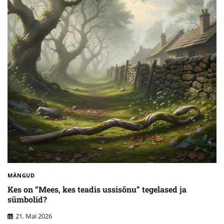
MÄNGUD
Kes on “Mees, kes teadis ussisõnu” tegelased ja
sümbolid?
21. Mai 2026