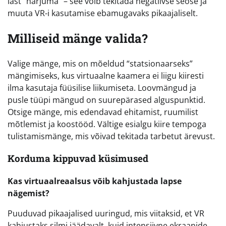
last “harjuma” – see võib tekitada negatiivse seose ja
muuta VR-i kasutamise ebamugavaks pikaajaliselt.
Milliseid mänge valida?
Valige mänge, mis on mõeldud “statsionaarseks”
mängimiseks, kus virtuaalne kaamera ei liigu kiiresti
ilma kasutaja füüsilise liikumiseta. Loovmängud ja
pusle tüüpi mängud on suurepärased alguspunktid.
Otsige mänge, mis edendavad ehitamist, ruumilist
mõtlemist ja koostööd. Vältige esialgu kiire tempoga
tulistamismänge, mis võivad tekitada tarbetut ärevust.
Korduma kippuvad küsimused
Kas virtuaalreaalsus võib kahjustada lapse
nägemist?
Puuduvad pikaajalised uuringud, mis viitaksid, et VR
kahjustaks silmi jäädavalt, kuid intensiivne ekraanide