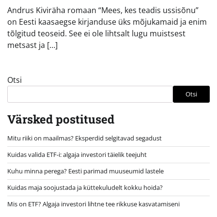
Andrus Kiviräha romaan “Mees, kes teadis ussisõnu”
on Eesti kaasaegse kirjanduse üks mõjukamaid ja enim
tõlgitud teoseid. See ei ole lihtsalt lugu muistsest
metsast ja […]
Otsi
Otsi
Värsked postitused
Mitu riiki on maailmas? Eksperdid selgitavad segadust
Kuidas valida ETF-i: algaja investori täielik teejuht
Kuhu minna perega? Eesti parimad muuseumid lastele
Kuidas maja soojustada ja küttekuludelt kokku hoida?
Mis on ETF? Algaja investori lihtne tee rikkuse kasvatamiseni