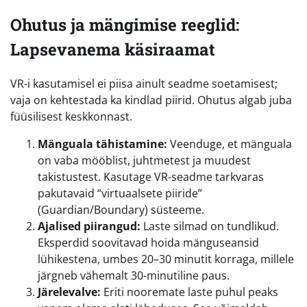
Ohutus ja mängimise reeglid:
Lapsevanema käsiraamat
VR-i kasutamisel ei piisa ainult seadme soetamisest;
vaja on kehtestada ka kindlad piirid. Ohutus algab juba
füüsilisest keskkonnast.
Mänguala tähistamine:
Veenduge, et mänguala
on vaba mööblist, juhtmetest ja muudest
takistustest. Kasutage VR-seadme tarkvaras
pakutavaid “virtuaalsete piiride”
(Guardian/Boundary) süsteeme.
Ajalised piirangud:
Laste silmad on tundlikud.
Eksperdid soovitavad hoida mänguseansid
lühikestena, umbes 20–30 minutit korraga, millele
järgneb vähemalt 30-minutiline paus.
Järelevalve:
Eriti nooremate laste puhul peaks