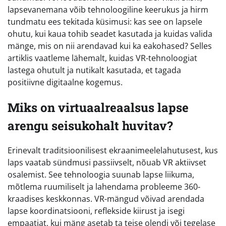
lapsevanemana võib tehnoloogiline keerukus ja hirm
tundmatu ees tekitada küsimusi: kas see on lapsele
ohutu, kui kaua tohib seadet kasutada ja kuidas valida
mänge, mis on nii arendavad kui ka eakohased? Selles
artiklis vaatleme lähemalt, kuidas VR-tehnoloogiat
lastega ohutult ja nutikalt kasutada, et tagada
positiivne digitaalne kogemus.
Miks on virtuaalreaalsus lapse
arengu seisukohalt huvitav?
Erinevalt traditsioonilisest ekraanimeelelahutusest, kus
laps vaatab sündmusi passiivselt, nõuab VR aktiivset
osalemist. See tehnoloogia suunab lapse liikuma,
mõtlema ruumiliselt ja lahendama probleeme 360-
kraadises keskkonnas. VR-mängud võivad arendada
lapse koordinatsiooni, reflekside kiirust ja isegi
empaatiat, kui mäng asetab ta teise olendi või tegelase