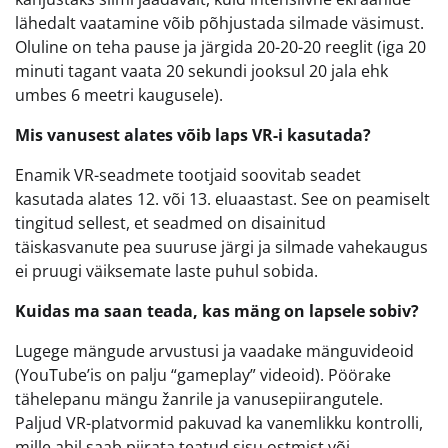
lähedalt vaatamine võib põhjustada silmade väsimust.
Oluline on teha pause ja järgida 20-20-20 reeglit (iga 20
minuti tagant vaata 20 sekundi jooksul 20 jala ehk
umbes 6 meetri kaugusele).
Mis vanusest alates võib laps VR-i kasutada?
Enamik VR-seadmete tootjaid soovitab seadet
kasutada alates 12. või 13. eluaastast. See on peamiselt
tingitud sellest, et seadmed on disainitud
täiskasvanute pea suuruse järgi ja silmade vahekaugus
ei pruugi väiksemate laste puhul sobida.
Kuidas ma saan teada, kas mäng on lapsele sobiv?
Lugege mängude arvustusi ja vaadake mänguvideoid
(YouTube’is on palju “gameplay” videoid). Pöörake
tähelepanu mängu žanrile ja vanusepiirangutele.
Paljud VR-platvormid pakuvad ka vanemlikku kontrolli,
mille abil saab piirata teatud sisu ostmist või