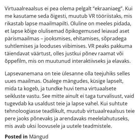
Virtuaalreaalsus ei pea olema pelgalt “ekraaniaeg”. Kui
me kasutame seda õigesti, muutub VR tööriistaks, mis
rikastab lapse maailmapilti. Oluline on meeles pidada,
et lapse kõige olulisemad õpikogemused leiavad aset
pärismaailmas – jooksmises, ehitamises, sõpradega
suhtlemises ja looduses viibimises. VR peaks pakkuma
täiendavat väärtust, olles justkui põnev raamat või
õppefilm, mis on muutunud interaktiivseks ja elavaks.
Lapsevanemana on teie ülesanne olla teejuhiks selles
uues maailmas. Osalege mängudes, küsige lapselt,
mida ta kogeb, ja tundke huvi tema virtuaalsete
seikluste vastu. See mitte ainult ei taga turvalisust, vaid
tugevdab ka usaldust teie ja lapse vahel. Kui suhtute
tehnoloogiasse teadlikult, muutub virtuaalreaalsus teie
pere jaoks põnevaks ja arendavaks meelelahutuseks,
mis avab uksi loovusele ja uutele teadmistele.
Posted in
Mängud