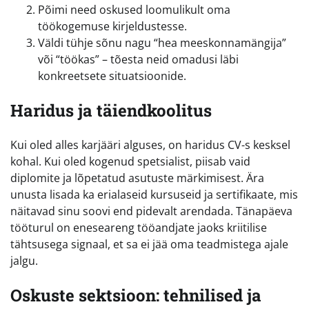
Põimi need oskused loomulikult oma
töökogemuse kirjeldustesse.
Väldi tühje sõnu nagu “hea meeskonnamängija”
või “töökas” – tõesta neid omadusi läbi
konkreetsete situatsioonide.
Haridus ja täiendkoolitus
Kui oled alles karjääri alguses, on haridus CV-s kesksel
kohal. Kui oled kogenud spetsialist, piisab vaid
diplomite ja lõpetatud asutuste märkimisest. Ära
unusta lisada ka erialaseid kursuseid ja sertifikaate, mis
näitavad sinu soovi end pidevalt arendada. Tänapäeva
tööturul on eneseareng tööandjate jaoks kriitilise
tähtsusega signaal, et sa ei jää oma teadmistega ajale
jalgu.
Oskuste sektsioon: tehnilised ja