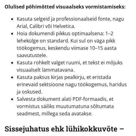
Olulised põhimõtted visuaalseks vormistamiseks:
Kasuta selgeid ja professionaalseid fonte, nagu
Arial, Calibri või Helvetica.
Hoia dokumendi pikkus optimaalsena: 1–2
lehekülge on standard. Kui sul on väga pikk
töökogemus, keskendu viimase 10–15 aasta
saavutustele.
Kasuta rohkelt valget ruumi, et tekst ei mõjuks
visuaalselt lämmatavana.
Kasuta paksus kirjas pealkirju, et eristada
erinevaid sektsioone nagu töökogemus, haridus
ja oskused.
Salvesta dokument alati PDF-formaadis, et
vormistus säiliks muutumatuna sõltumata
seadmest, millega seda avatakse.
Sissejuhatus ehk lühikokkuvõte –