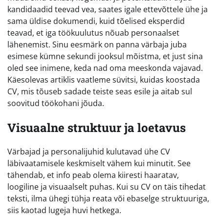
kandidaadid teevad vea, saates igale ettevõttele ühe ja
sama üldise dokumendi, kuid tõelised eksperdid
teavad, et iga töökuulutus nõuab personaalset
lähenemist. Sinu eesmärk on panna värbaja juba
esimese kümne sekundi jooksul mõistma, et just sina
oled see inimene, keda nad oma meeskonda vajavad.
Käesolevas artiklis vaatleme süvitsi, kuidas koostada
CV, mis tõuseb sadade teiste seas esile ja aitab sul
soovitud töökohani jõuda.
Visuaalne struktuur ja loetavus
Värbajad ja personalijuhid kulutavad ühe CV
läbivaatamisele keskmiselt vähem kui minutit. See
tähendab, et info peab olema kiiresti haaratav,
loogiline ja visuaalselt puhas. Kui su CV on täis tihedat
teksti, ilma ühegi tühja reata või ebaselge struktuuriga,
siis kaotad lugeja huvi hetkega.