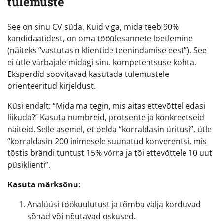
tulemuste
See on sinu CV süda. Kuid viga, mida teeb 90%
kandidaatidest, on oma tööülesannete loetlemine
(näiteks “vastutasin klientide teenindamise eest”). See
ei ütle värbajale midagi sinu kompetentsuse kohta.
Eksperdid soovitavad kasutada tulemustele
orienteeritud kirjeldust.
Küsi endalt: “Mida ma tegin, mis aitas ettevõttel edasi
liikuda?” Kasuta numbreid, protsente ja konkreetseid
näiteid. Selle asemel, et öelda “korraldasin üritusi”, ütle
“korraldasin 200 inimesele suunatud konverentsi, mis
tõstis brändi tuntust 15% võrra ja tõi ettevõttele 10 uut
püsiklienti”.
Kasuta märksõnu:
Analüüsi töökuulutust ja tõmba välja korduvad
sõnad või nõutavad oskused.