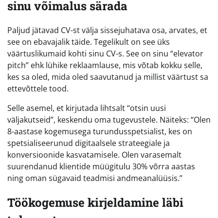
sinu võimalus särada
Paljud jätavad CV-st välja sissejuhatava osa, arvates, et
see on ebavajalik täide. Tegelikult on see üks
väärtuslikumaid kohti sinu CV-s. See on sinu “elevator
pitch” ehk lühike reklaamlause, mis võtab kokku selle,
kes sa oled, mida oled saavutanud ja millist väärtust sa
ettevõttele tood.
Selle asemel, et kirjutada lihtsalt “otsin uusi
väljakutseid”, keskendu oma tugevustele. Näiteks: “Olen
8-aastase kogemusega turundusspetsialist, kes on
spetsialiseerunud digitaalsele strateegiale ja
konversioonide kasvatamisele. Olen varasemalt
suurendanud klientide müügitulu 30% võrra aastas
ning oman sügavaid teadmisi andmeanalüüsis.”
Töökogemuse kirjeldamine läbi