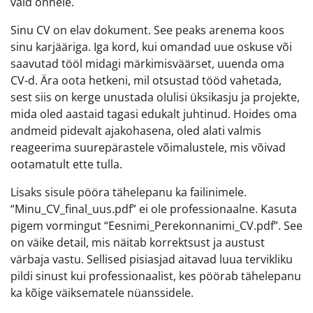
vaid õnnele.
Sinu CV on elav dokument. See peaks arenema koos
sinu karjääriga. Iga kord, kui omandad uue oskuse või
saavutad tööl midagi märkimisväärset, uuenda oma
CV-d. Ära oota hetkeni, mil otsustad tööd vahetada,
sest siis on kerge unustada olulisi üksikasju ja projekte,
mida oled aastaid tagasi edukalt juhtinud. Hoides oma
andmeid pidevalt ajakohasena, oled alati valmis
reageerima suurepärastele võimalustele, mis võivad
ootamatult ette tulla.
Lisaks sisule pööra tähelepanu ka failinimele.
“Minu_CV_final_uus.pdf” ei ole professionaalne. Kasuta
pigem vormingut “Eesnimi_Perekonnanimi_CV.pdf”. See
on väike detail, mis näitab korrektsust ja austust
värbaja vastu. Sellised pisiasjad aitavad luua tervikliku
pildi sinust kui professionaalist, kes pöörab tähelepanu
ka kõige väiksematele nüanssidele.