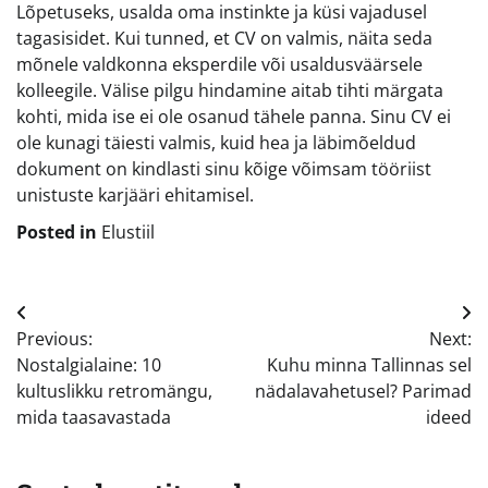
Lõpetuseks, usalda oma instinkte ja küsi vajadusel
tagasisidet. Kui tunned, et CV on valmis, näita seda
mõnele valdkonna eksperdile või usaldusväärsele
kolleegile. Välise pilgu hindamine aitab tihti märgata
kohti, mida ise ei ole osanud tähele panna. Sinu CV ei
ole kunagi täiesti valmis, kuid hea ja läbimõeldud
dokument on kindlasti sinu kõige võimsam tööriist
unistuste karjääri ehitamisel.
Posted in
Elustiil
Navigeerimine
Previous:
Next:
Nostalgialaine: 10
Kuhu minna Tallinnas sel
kultuslikku retromängu,
nädalavahetusel? Parimad
mida taasavastada
ideed