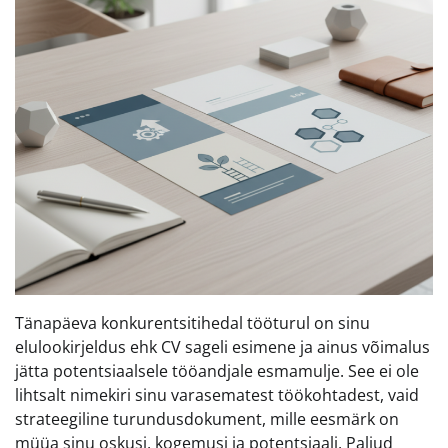
Tänapäeva konkurentsitihedal tööturul on sinu
elulookirjeldus ehk CV sageli esimene ja ainus võimalus
jätta potentsiaalsele tööandjale esmamulje. See ei ole
lihtsalt nimekiri sinu varasematest töökohtadest, vaid
strateegiline turundusdokument, mille eesmärk on
müüa sinu oskusi, kogemusi ja potentsiaali. Paljud