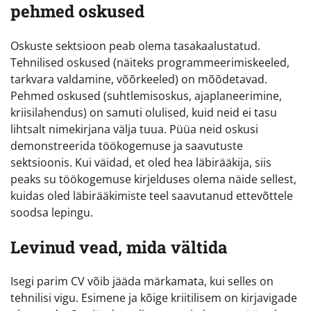
pehmed oskused
Oskuste sektsioon peab olema tasakaalustatud.
Tehnilised oskused (näiteks programmeerimiskeeled,
tarkvara valdamine, võõrkeeled) on mõõdetavad.
Pehmed oskused (suhtlemisoskus, ajaplaneerimine,
kriisilahendus) on samuti olulised, kuid neid ei tasu
lihtsalt nimekirjana välja tuua. Püüa neid oskusi
demonstreerida töökogemuse ja saavutuste
sektsioonis. Kui väidad, et oled hea läbirääkija, siis
peaks su töökogemuse kirjelduses olema näide sellest,
kuidas oled läbirääkimiste teel saavutanud ettevõttele
soodsa lepingu.
Levinud vead, mida vältida
Isegi parim CV võib jääda märkamata, kui selles on
tehnilisi vigu. Esimene ja kõige kriitilisem on kirjavigade