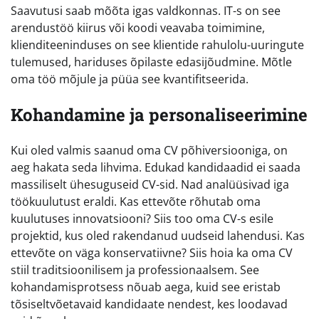
Saavutusi saab mõõta igas valdkonnas. IT-s on see
arendustöö kiirus või koodi veavaba toimimine,
klienditeeninduses on see klientide rahulolu-uuringute
tulemused, hariduses õpilaste edasijõudmine. Mõtle
oma töö mõjule ja püüa see kvantifitseerida.
Kohandamine ja personaliseerimine
Kui oled valmis saanud oma CV põhiversiooniga, on
aeg hakata seda lihvima. Edukad kandidaadid ei saada
massiliselt ühesuguseid CV-sid. Nad analüüsivad iga
töökuulutust eraldi. Kas ettevõte rõhutab oma
kuulutuses innovatsiooni? Siis too oma CV-s esile
projektid, kus oled rakendanud uudseid lahendusi. Kas
ettevõte on väga konservatiivne? Siis hoia ka oma CV
stiil traditsioonilisem ja professionaalsem. See
kohandamisprotsess nõuab aega, kuid see eristab
tõsiseltvõetavaid kandidaate nendest, kes loodavad