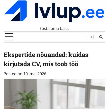
Skip
to
content
tõsta oma taset
Ekspertide nõuanded: kuidas
kirjutada CV, mis toob töö
Posted on
10. mai 2026