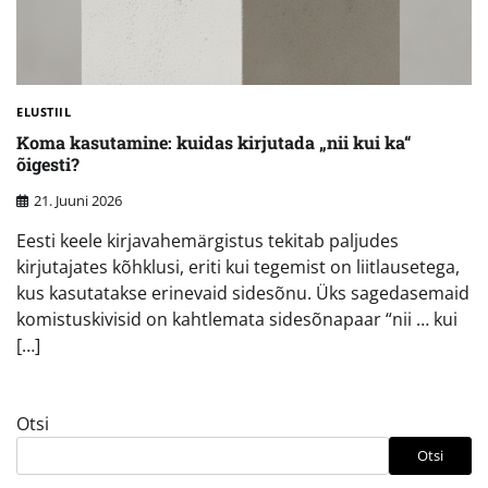
ELUSTIIL
Koma kasutamine: kuidas kirjutada „nii kui ka“
õigesti?
21. Juuni 2026
Eesti keele kirjavahemärgistus tekitab paljudes
kirjutajates kõhklusi, eriti kui tegemist on liitlausetega,
kus kasutatakse erinevaid sidesõnu. Üks sagedasemaid
komistuskivisid on kahtlemata sidesõnapaar “nii … kui
[…]
Otsi
Otsi