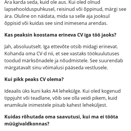
Ära karda seda, kuid ole aus. Kui oled olnud
lapsehoolduspuhkusel, reisinud või õppinud, märgi see
ära. Oluline on näidata, mida sa selle aja jooksul
õppisid või kuidas see sind inimesena arendas.
Kas peaksin koostama erineva CV iga töö jaoks?
Jah, absoluutselt. Iga ettevõte otsib midagi erinevat.
Kohanda oma CV-d nii, et see vastaks töökuulutuses
toodud märksõnadele ja nõudmistele. See suurendab
märgatavalt sinu võimalusi pääseda vestlusele.
Kui pikk peaks CV olema?
Ideaalis üks kuni kaks A4 lehekülge. Kui oled kogenud
tippjuht või teadlane, võib see olla veidi pikem, kuid
enamikule inimestele piisab kahest leheküljest.
Kuidas rõhutada oma saavutusi, kui ma ei tööta
müügivaldkonnas?