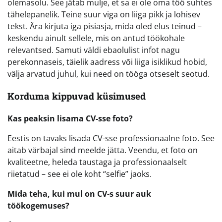
olemasolu. See jätab mulje, et sa ei ole oma töö suhtes
tähelepanelik. Teine suur viga on liiga pikk ja lohisev
tekst. Ära kirjuta iga pisiasja, mida oled elus teinud –
keskendu ainult sellele, mis on antud töökohale
relevantsed. Samuti väldi ebaolulist infot nagu
perekonnaseis, täielik aadress või liiga isiklikud hobid,
välja arvatud juhul, kui need on tööga otseselt seotud.
Korduma kippuvad küsimused
Kas peaksin lisama CV-sse foto?
Eestis on tavaks lisada CV-sse professionaalne foto. See
aitab värbajal sind meelde jätta. Veendu, et foto on
kvaliteetne, heleda taustaga ja professionaalselt
riietatud – see ei ole koht “selfie” jaoks.
Mida teha, kui mul on CV-s suur auk
töökogemuses?