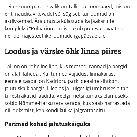
Teine suurepärane valik on Tallinna Loomaaed, mis on
eriti nauditav kevadel või sügisel, kui loomad on
aktiivsemad. Ära unusta külastada ka jääkarude
kompleksi “Polaarium”, mis pakub põnevaid vaateid
nende majesteetlike loomade igapäevaelule.
Loodus ja värske õhk linna piires
Tallinn on roheline linn, kus metsad, rannad ja pargid
on alati lähedal. Kui tunned vajadust linnakärast
eemale saada, on Kadrioru park ideaalne sihtkoht.
Jalutuskäik pargis, lilleaias ja Luigetiigi ümbruses aitab
kiiresti akusid laadida. Veelgi metsikumaks elamuseks
sobib Nõmme-Harku terviserada, kus saab harrastada
nii jooksmist, kepikõndi kui ka jalgrattasõitu.
Parimad kohad jalutuskäiguks