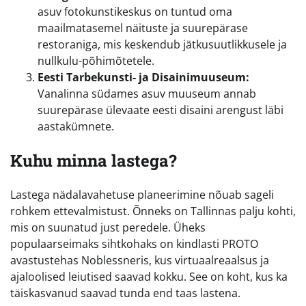
asuv fotokunstikeskus on tuntud oma
maailmatasemel näituste ja suurepärase
restoraniga, mis keskendub jätkusuutlikkusele ja
nullkulu-põhimõtetele.
Eesti Tarbekunsti- ja Disainimuuseum:
Vanalinna südames asuv muuseum annab
suurepärase ülevaate eesti disaini arengust läbi
aastakümnete.
Kuhu minna lastega?
Lastega nädalavahetuse planeerimine nõuab sageli
rohkem ettevalmistust. Õnneks on Tallinnas palju kohti,
mis on suunatud just peredele. Üheks
populaarseimaks sihtkohaks on kindlasti PROTO
avastustehas Noblessneris, kus virtuaalreaalsus ja
ajaloolised leiutised saavad kokku. See on koht, kus ka
täiskasvanud saavad tunda end taas lastena.