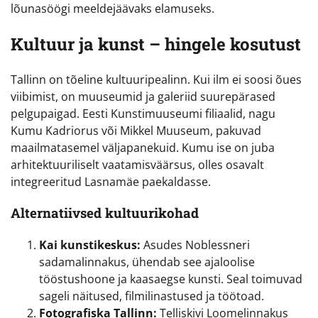
lõunasöögi meeldejäävaks elamuseks.
Kultuur ja kunst – hingele kosutust
Tallinn on tõeline kultuuripealinn. Kui ilm ei soosi õues
viibimist, on muuseumid ja galeriid suurepärased
pelgupaigad. Eesti Kunstimuuseumi filiaalid, nagu
Kumu Kadriorus või Mikkel Muuseum, pakuvad
maailmatasemel väljapanekuid. Kumu ise on juba
arhitektuuriliselt vaatamisväärsus, olles osavalt
integreeritud Lasnamäe paekaldasse.
Alternatiivsed kultuurikohad
Kai kunstikeskus:
Asudes Noblessneri
sadamalinnakus, ühendab see ajaloolise
tööstushoone ja kaasaegse kunsti. Seal toimuvad
sageli näitused, filmilinastused ja töötoad.
Fotografiska Tallinn:
Telliskivi Loomelinnakus