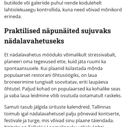
butiikide või galeriide puhul nende kodulehelt
lahtiolekuaegu kontrollida, kuna need võivad mõnikord
erineda.
Praktilised näpunäited sujuvaks
nädalavahetuseks
Et nädalavahetus mööduks võimalikult stressivabalt,
planeeri oma tegevused ette, kuid jäta ruumi ka
spontaansusele. Kui plaanid külastada mõnda
populaarset restorani õhtusöögiks, on laua
broneerimine tungivalt soovitatav, eriti laupäeva
õhtutel. Paljud kohad on populaarsed ka kohalike seas
ja vaba laua leidmine võib osutuda ootamatult raskeks.
Samuti tasub jälgida ürituste kalendreid. Tallinnas
toimub igal nädalavahetusel palju põnevaid kontserte,
festivale ja turge, mis võivad sinu plaane täiendada.