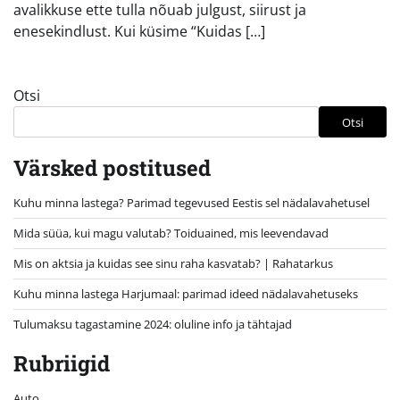
avalikkuse ette tulla nõuab julgust, siirust ja
enesekindlust. Kui küsime “Kuidas […]
Otsi
Otsi
Värsked postitused
Kuhu minna lastega? Parimad tegevused Eestis sel nädalavahetusel
Mida süüa, kui magu valutab? Toiduained, mis leevendavad
Mis on aktsia ja kuidas see sinu raha kasvatab? | Rahatarkus
Kuhu minna lastega Harjumaal: parimad ideed nädalavahetuseks
Tulumaksu tagastamine 2024: oluline info ja tähtajad
Rubriigid
Auto