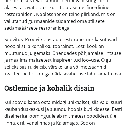
piirkond, kus leiab kümneid erinevaid söögikohti –
alates tänavatoidust kuni tipptasemel fine-dining
restoranideni. Noblessner on teine piirkond, mis on
vallutanud gurmaanide südamed oma stiilsete
sadamaäärsete restoranidega.
Soovitus: Proovi külastada restorane, mis kasutavad
hooajalist ja kohalikku toorainet. Eesti köök on
muutunud julgemaks, ühendades põhjamaise lihtsuse
ja maailma maitsetest inspireeritud loovuse. Olgu
selleks siis rukkileib, värske kala või metsaannid –
kvaliteetne toit on iga nädalavahetuse lahutamatu osa.
Ostlemine ja kohalik disain
Kui soovid kaasa osta midagi unikaalset, siis väldi suuri
kaubanduskeskusi ja suundu hoopis butiikidesse. Eesti
disainerite loomingut leiab mitmetest poodidest üle
linna, eriti vanalinnas ja Kalamajas. See on