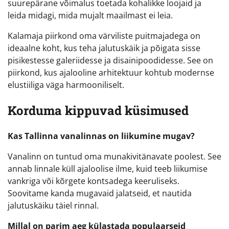
suurepärane võimalus toetada kohalikke loojaid ja
leida midagi, mida mujalt maailmast ei leia.
Kalamaja piirkond oma värviliste puitmajadega on
ideaalne koht, kus teha jalutuskäik ja põigata sisse
pisikestesse galeriidesse ja disainipoodidesse. See on
piirkond, kus ajalooline arhitektuur kohtub modernse
elustiiliga väga harmooniliselt.
Korduma kippuvad küsimused
Kas Tallinna vanalinnas on liikumine mugav?
Vanalinn on tuntud oma munakivitänavate poolest. See
annab linnale küll ajaloolise ilme, kuid teeb liikumise
vankriga või kõrgete kontsadega keeruliseks.
Soovitame kanda mugavaid jalatseid, et nautida
jalutuskäiku täiel rinnal.
Millal on parim aeg külastada populaarseid