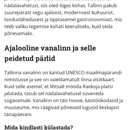
nädalavahetust, siis oled õiges kohas. Tallinn pakub
suurepärast segu ajaloost, modernsest kultuurist,
looduslähedusest ja tipptasemel gastronoomiast, mis
teeb valiku tegemise kohati keeruliseks, kuid seda
põnevamaks.
Ajalooline vanalinn ja selle
peidetud pärlid
Tallinna vanalinn on kantud UNESCO maailmapärandi
nimistusse ja see on vaieldamatult linna visiitkaart.
Kuid selle asemel, et lihtsalt mööda Raekoja platsi
jalutada, tasub sel nädalavahetusel süveneda
sügavamale. Vanalinn on täis hoove, käsitöökodasid ja
muuseume, mis räägivad põnevaid lugusid keskajast
tänapäevani.
Mida kindlasti külastada?