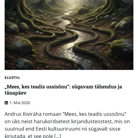
ELUSTIIL
„Mees, kes teadis ussisõnu“: sügavam tähendus ja
tänapäev
1. Mai 2026
Andrus Kiviräha romaan “Mees, kes teadis ussisõnu”
on üks neist harukordsetest kirjandusteostest, mis on
suutnud end Eesti kultuuriruumi nii sügavalt sisse
kirjutada, et see pole […]