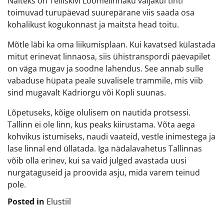
Näiteks on Telliskivi Loomelinnaku väljakul tihti
toimuvad turupäevad suurepärane viis saada osa
kohalikust kogukonnast ja maitsta head toitu.
Mõtle läbi ka oma liikumisplaan. Kui kavatsed külastada
mitut erinevat linnaosa, siis ühistranspordi päevapilet
on väga mugav ja soodne lahendus. See annab sulle
vabaduse hüpata peale suvalisele trammile, mis viib
sind mugavalt Kadriorgu või Kopli suunas.
Lõpetuseks, kõige olulisem on nautida protsessi.
Tallinn ei ole linn, kus peaks kiirustama. Võta aega
kohvikus istumiseks, naudi vaateid, vestle inimestega ja
lase linnal end üllatada. Iga nädalavahetus Tallinnas
võib olla erinev, kui sa vaid julged avastada uusi
nurgataguseid ja proovida asju, mida varem teinud
pole.
Posted in
Elustiil