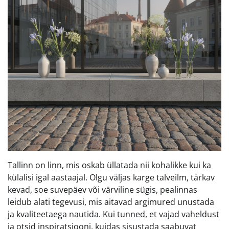
Tallinn on linn, mis oskab üllatada nii kohalikke kui ka
külalisi igal aastaajal. Olgu väljas karge talveilm, tärkav
kevad, soe suvepäev või värviline sügis, pealinnas
leidub alati tegevusi, mis aitavad argimured unustada
ja kvaliteetaega nautida. Kui tunned, et vajad vaheldust
ja otsid inspiratsiooni, kuidas sisustada saabuvat