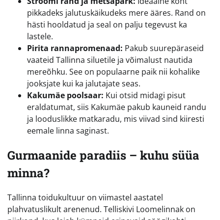
Stroomi rand ja metsapark:
Ideaalne koht
pikkadeks jalutuskäikudeks mere ääres. Rand on
hästi hooldatud ja seal on palju tegevust ka
lastele.
Pirita rannapromenaad:
Pakub suurepäraseid
vaateid Tallinna siluetile ja võimalust nautida
mereõhku. See on populaarne paik nii kohalike
jooksjate kui ka jalutajate seas.
Kakumäe poolsaar:
Kui otsid midagi pisut
eraldatumat, siis Kakumäe pakub kauneid randu
ja looduslikke matkaradu, mis viivad sind kiiresti
eemale linna saginast.
Gurmaanide paradiis – kuhu süüa
minna?
Tallinna toidukultuur on viimastel aastatel
plahvatuslikult arenenud. Telliskivi Loomelinnak on