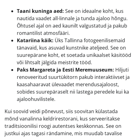
Taani kuninga aed:
See on ideaalne koht, kus
nautida vaadet all-linnale ja tunda ajaloo hõngu.
Õhtusel ajal on aed kaunilt valgustatud ja pakub
romantilist atmosfääri.
Katariina käik:
Üks Tallinna fotogeenilisemaid
tänavaid, kus asuvad kunstnike ateljeed. See on
suurepärane koht, et soetada unikaalset käsitööd
või lihtsalt jälgida meistrite tööd.
Paks Margareta ja Eesti Meremuuseum:
Hiljuti
renoveeritud suurtükitorn pakub interaktiivset ja
kaasahaaravat ülevaadet merendusajaloost,
sobides suurepäraselt nii lastega peredele kui ka
ajaloohuvilistele.
Kui soovid veidi põnevust, siis soovitan külastada
mõnd vanalinna keldrirestorani, kus serveeritakse
traditsioonilisi roogi autentses keskkonnas. See on
justkui ajas tagasi rändamine, mis muudab tavalise