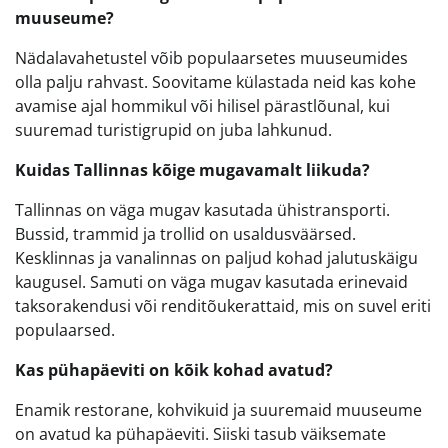
muuseume?
Nädalavahetustel võib populaarsetes muuseumides
olla palju rahvast. Soovitame külastada neid kas kohe
avamise ajal hommikul või hilisel pärastlõunal, kui
suuremad turistigrupid on juba lahkunud.
Kuidas Tallinnas kõige mugavamalt liikuda?
Tallinnas on väga mugav kasutada ühistransporti.
Bussid, trammid ja trollid on usaldusväärsed.
Kesklinnas ja vanalinnas on paljud kohad jalutuskäigu
kaugusel. Samuti on väga mugav kasutada erinevaid
taksorakendusi või renditõukerattaid, mis on suvel eriti
populaarsed.
Kas pühapäeviti on kõik kohad avatud?
Enamik restorane, kohvikuid ja suuremaid muuseume
on avatud ka pühapäeviti. Siiski tasub väiksemate