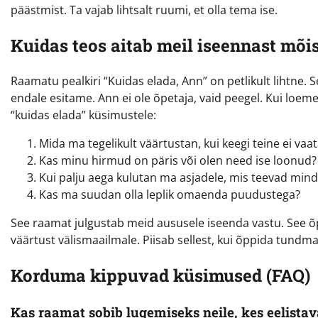
päästmist. Ta vajab lihtsalt ruumi, et olla tema ise.
Kuidas teos aitab meil iseennast mõi
Raamatu pealkiri “Kuidas elada, Ann” on petlikult lihtne. 
endale esitame. Ann ei ole õpetaja, vaid peegel. Kui l
“kuidas elada” küsimustele:
Mida ma tegelikult väärtustan, kui keegi teine ei vaa
Kas minu hirmud on päris või olen need ise loonud?
Kui palju aega kulutan ma asjadele, mis teevad mind
Kas ma suudan olla leplik omaenda puudustega?
See raamat julgustab meid aususele iseenda vastu. See õpe
väärtust välismaailmale. Piisab sellest, kui õppida tundma
Korduma kippuvad küsimused (FAQ)
Kas raamat sobib lugemiseks neile, kes eelist