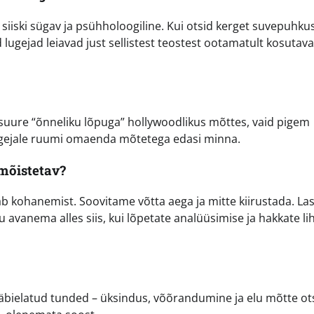
 siiski sügav ja psühholoogiline. Kui otsid kerget suvepuhku
 lugejad leiavad just sellistest teostest ootamatult kosutava
 suure “õnneliku lõpuga” hollywoodlikus mõttes, vaid pigem
lugejale ruumi omaenda mõtetega edasi minna.
mõistetav?
ab kohanemist. Soovitame võtta aega ja mitte kiirustada. La
avanema alles siis, kui lõpetate analüüsimise ja hakkate lih
 läbielatud tunded – üksindus, võõrandumine ja elu mõtte o