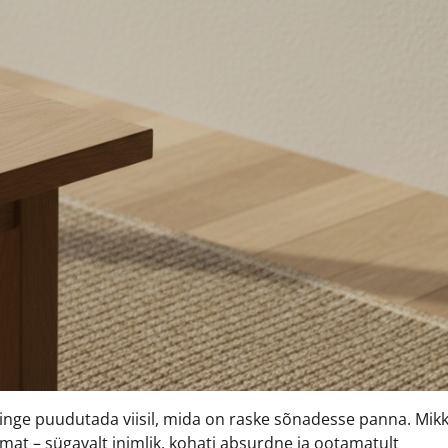
inge puudutada viisil, mida on raske sõnadesse panna. Mik
mat – sügavalt inimlik, kohati absurdne ja ootamatult