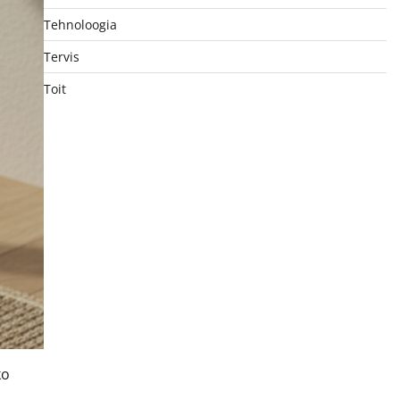
Tehnoloogia
Tervis
Toit
ko