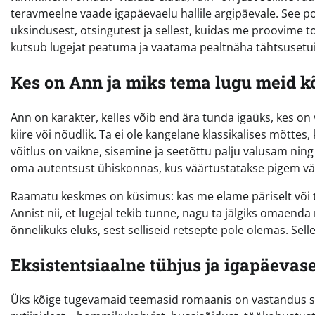
teravmeelne vaade igapäevaelu hallile argipäevale. See pol
üksindusest, otsingutest ja sellest, kuidas me proovime t
kutsub lugejat peatuma ja vaatama pealtnäha tähtsusetuid 
Kes on Ann ja miks tema lugu meid k
Ann on karakter, kelles võib end ära tunda igaüks, kes o
kiire või nõudlik. Ta ei ole kangelane klassikalises mõtte
võitlus on vaikne, sisemine ja seetõttu palju valusam ning
oma autentsust ühiskonnas, kus väärtustatakse pigem väl
Raamatu keskmes on küsimus: kas me elame päriselt või t
Annist nii, et lugejal tekib tunne, nagu ta jälgiks omaend
õnnelikuks eluks, sest selliseid retsepte pole olemas. Se
Eksistentsiaalne tühjus ja igapäevase
Üks kõige tugevamaid teemasid romaanis on vastandus su