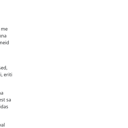
a me
akna
 meid
sed,
 eriti
ma
est sa
idas
val