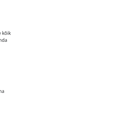
 kõik
enda
ma