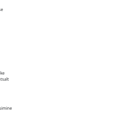
se
ske
tsalt
tsimine