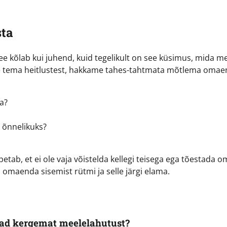
sta
See kõlab kui juhend, kuid tegelikult on see küsimus, mida me
oeme tema heitlustest, hakkame tahes-tahtmata mõtlema oma
ta?
 õnnelikuks?
tab, et ei ole vaja võistelda kellegi teisega ega tõestada o
 omaenda sisemist rütmi ja selle järgi elama.
avad kergemat meelelahutust?