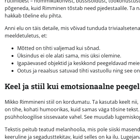
rutiinidest – hommikukohvist, bussisõidust, töökohustust
põgeneda, kuid Rimminen tõstab need pjedestaalile. Ta nä
hakkab tõeline elu pihta.
Anni elu on täis detaile, mis võivad tunduda triviaalseten
meeldetuletus, et:
Mõtted on tihti valjemad kui sõnad.
Üksindus ei ole alati sama, mis üksi olemine.
Igapäevased objektid ja keskkond peegeldavad meie 
Ootus ja reaalsus satuvad tihti vastuollu ning see on
Keel ja stiil kui emotsionaalne peegel
Mikko Rimmineni stiil on kordumatu. Ta kasutab keelt nii, e
on tihe, kohati humoorikas, kuid samas väga tõsine tekst.
psühholoogilise sissevaate vahel. See muudab lugemisko
Tekstis peitub teatud melanhoolia, mis pole siiski masend
keeruline ja segadusttekitav, kuid selles on ka ilu. Lugejan