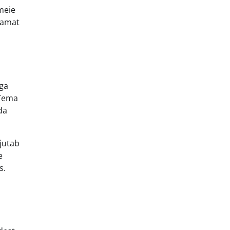
 meie
Raamat
iga
 Tema
da
jutab
e
s.