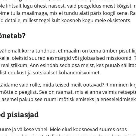
e lihtsalt lugu ühest naisest, vaid peegeldus meist kõigist,
oime tulla maailmaga, mis ei tundu alati päris loogilisena. 
detaile, millest tegelikult koosneb kogu meie eksistents.
õnetab?
n vähemalt korra tundnud, et maailm on tema ümber pisut li
s, kellel oleksid suured eesmärgid või globaalsed missioonid.
 realistlikum. Ann esindab seda osa meist, kes püüab säilita
ist edukust ja sotsiaalset kohanemisvõimet.
äidame vaid rolle, mida teised meilt ootavad? Rimminen kir
a mõtteid peeglist. See on raamat, mis ei anna valmis retsept
lle asemel pakub see ruumi mõtisklemiseks ja eneseleidmisek
d pisiasjad
ure ja väikese vahel. Meie elud koosnevad suures osas