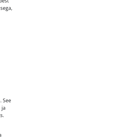
dest
usega,
. See
 ja
s.
a