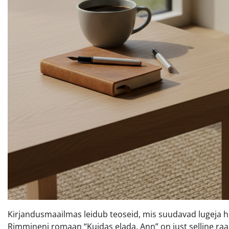
Kirjandusmaailmas leidub teoseid, mis suudavad lugeja h
Rimmineni romaan “Kuidas elada, Ann” on just selline raa