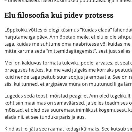
– universaalsed. Need küsimused puudutavad iga inimest
Elu filosoofia kui pidev protsess
Lõppkokkuvõttes ei olegi küsimus “Kuidas elada” lahend
harjutame iga päev. Ann õpetab meile, et elu ei ole siht
taga, kuidas me suhtume oma naabritesse või kuidas me 
mitte kartma seda “mittemidagitegemist”, sest just selles
Meil on kalduvus tormata tuleviku poole, arvates, et seal 
praeguses hetkes, kui me vaid julgeksime korraks peatuda.
kuid nende taga peitub suur soojus ja empaatia. See on raa
siis, kui tunned, et argipäeva müra on muutunud liiga lä
Lugedes seda teost, mõistad peagi, et Ann oled tegelikult
koht siin maailmas on samaväärsed. Ja selles teadmises 
mõistad, et oled osa suuremast inimlikust kogemusest, 
elada nii, et see tunduks päris ja aus.
Kindlasti ei jäta see raamat kedagi külmaks. See kutsub s