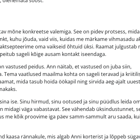
, olenemata soost.
atav mõne konkreetse valemiga. See on pidev protsess, mid
punkt, kuhu jõuda, vaid viis, kuidas me märkame vihmasadu 
aktsepteerime oma vaikseid õhtuid üksi. Raamat julgustab
 peitub sageli kõige ausam kontakt iseendaga.
on vastused peidus. Ann näitab, et vastused on juba siin,
 Tema vaatlused maailma kohta on sageli teravad ja kriitili
mat, mida tasub hoida öökapil ning sirvida aeg-ajalt uuesti,
rmakaks.
 sina ise. Sinu hirmud, sinu ootused ja sinu püüdlus leida o
on midagi väga vabastavat. See vähendab üksindustunnet, s
kus me kõik proovime iga päev samm-sammult aru saada, ku
ind kaasa rännakule, mis algab Anni korterist ja lõppeb süga