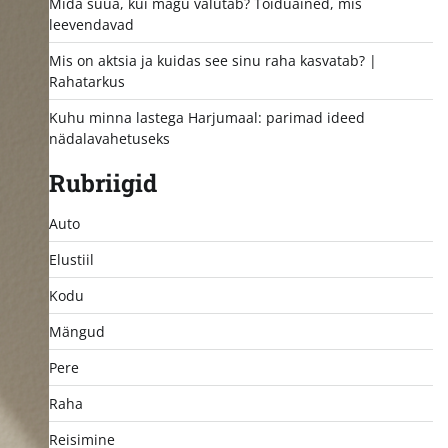
Mida süüa, kui magu valutab? Toiduained, mis
leevendavad
Mis on aktsia ja kuidas see sinu raha kasvatab? |
Rahatarkus
Kuhu minna lastega Harjumaal: parimad ideed
nädalavahetuseks
Rubriigid
Auto
Elustiil
Kodu
Mängud
Pere
Raha
Reisimine