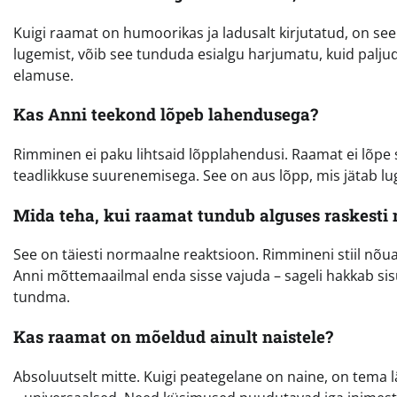
Kuigi raamat on humoorikas ja ladusalt kirjutatud, on see
lugemist, võib see tunduda esialgu harjumatu, kuid paljud
elamuse.
Kas Anni teekond lõpeb lahendusega?
Rimminen ei paku lihtsaid lõpplahendusi. Raamat ei lõpe
teadlikkuse suurenemisega. See on aus lõpp, mis jätab 
Mida teha, kui raamat tundub alguses raskesti 
See on täiesti normaalne reaktsioon. Rimmineni stiil nõu
Anni mõttemaailmal enda sisse vajuda – sageli hakkab sisu 
tundma.
Kas raamat on mõeldud ainult naistele?
Absoluutselt mitte. Kuigi peategelane on naine, on tema