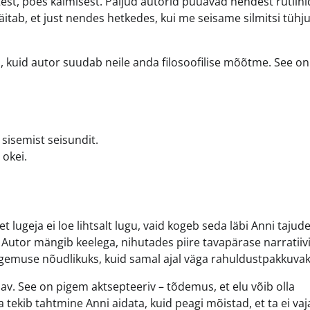
est, poes käimisest. Paljud autorid püüavad nendest rutiini
itab, et just nendes hetkedes, kui me seisame silmitsi tühj
a, kuid autor suudab neile anda filosoofilise mõõtme. See on
sisemist seisundit.
 okei.
t lugeja ei loe lihtsalt lugu, vaid kogeb seda läbi Anni tajude
 Autor mängib keelega, nihutades piire tavapärase narratiivi
gemuse nõudlikuks, kuid samal ajal väga rahuldustpakkuvak
av. See on pigem aktsepteeriv – tõdemus, et elu võib olla
a tekib tahtmine Anni aidata, kuid peagi mõistad, et ta ei vaj