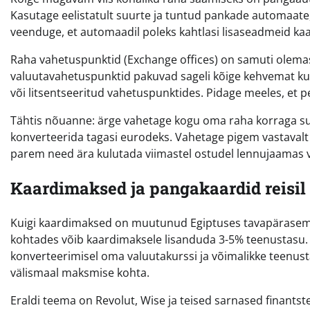
Kasutage eelistatult suurte ja tuntud pankade automaate, e
veenduge, et automaadil poleks kahtlasi lisaseadmeid ka
Raha vahetuspunktid (Exchange offices) on samuti olemas
valuutavahetuspunktid pakuvad sageli kõige kehvemat kur
või litsentseeritud vahetuspunktides. Pidage meeles, et 
Tähtis nõuanne: ärge vahetage kogu oma raha korraga su
konverteerida tagasi eurodeks. Vahetage pigem vastavalt va
parem need ära kulutada viimastel ostudel lennujaamas võ
Kaardimaksed ja pangakaardid reisil
Kuigi kaardimaksed on muutunud Egiptuses tavapärasemak
kohtades võib kaardimaksele lisanduda 3-5% teenustasu. 
konverteerimisel oma valuutakurssi ja võimalikke teenus
välismaal maksmise kohta.
Eraldi teema on Revolut, Wise ja teised sarnased finant