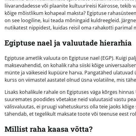
liivarandadesse või plaanite kultuurireisi Kairosse, tekib 
kõige mõistlikum kohapeal maksta? Egiptuse rahasüsteem 
on see loogiline, kui teada mõningaid kuldreegleid. Järgne
nutikatest nippidest, kuidas reisil oma rahakotti parima
Egiptuse nael ja valuutade hierarhia
Egiptuse ametlik valuuta on Egiptuse nael (EGP). Kuigi pal
maksevahendid, on kohalik raha siiski kõige universaalsem
münte ja väikeseid kupüüre harva. Pangatähed ulatuvad üh
kurss on viimastel aastatel olnud üsna volatiilne, mis tä
Lisaks kohalikule rahale on Egiptuses väga kõrges hinnas U
suuremates poodides võetakse neid valuutasid vastu peaaeg
välisvaluutas, ei pruugi vahetuskurss olla teie jaoks k
tähendab, et tegelikult maksate toote või teenuse eest r
Millist raha kaasa võtta?