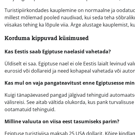
Turistipiirkondades kauplemine on normaalne ja oodatud.
millest mõlemad pooled naudivad, kui seda teha sõbraliku
viisakas tehing ka lõpule viia. Ärge alustage kauplemist, ku
Korduma kippuvad küsimused
Kas Eestis saab Egiptuse naelasid vahetada?
Üldiselt ei saa. Egiptuse nael ei ole Eestis laialt levinud 
eurosid või dollareid ja need kohapeal vahetada või autom
Kas mul on vaja pangateavitust enne Egiptusesse mi
Kuigi tänapäevased pangad jälgivad tehinguid automaatsel
välisreisi. See aitab vältida olukorda, kus pank turvalisuse
ootamatuid tehinguid.
Milline valuuta on viisa eest tasumiseks parim?
Egiptuse turistiviisa maksab 25 USA dollarit. Kõige kindl