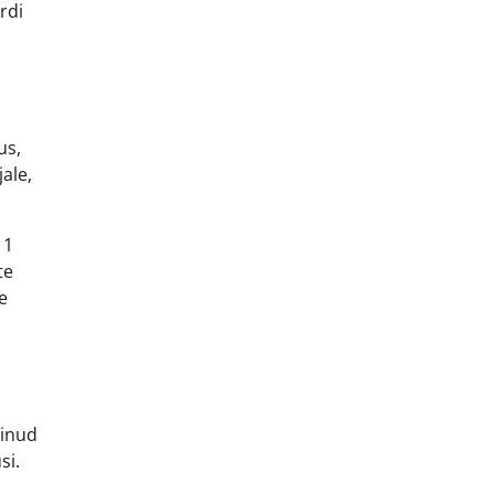
rdi
us,
ale,
 1
te
e
vinud
si.