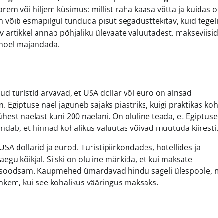
varem või hiljem küsimus: millist raha kaasa võtta ja kuidas 
võib esmapilgul tunduda pisut segadusttekitav, kuid tegeli
v artikkel annab põhjaliku ülevaate valuutadest, makseviisid
l moel majandada.
jud turistid arvavad, et USA dollar või euro on ainsad
. Egiptuse nael jaguneb sajaks piastriks, kuigi praktikas ko
est naelast kuni 200 naelani. On oluline teada, et Egiptuse
hendab, et hinnad kohalikus valuutas võivad muutuda kiiresti.
SA dollarid ja eurod. Turistipiirkondades, hotellides ja
u kõikjal. Siiski on oluline märkida, et kui maksate
õige soodsam. Kaupmehed ümardavad hindu sageli ülespoole, 
ohkem, kui see kohalikus vääringus maksaks.