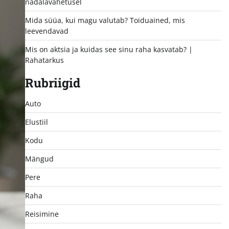
nädalavahetusel
Mida süüa, kui magu valutab? Toiduained, mis
leevendavad
Mis on aktsia ja kuidas see sinu raha kasvatab? |
Rahatarkus
Rubriigid
Auto
Elustiil
Kodu
Mängud
Pere
Raha
Reisimine