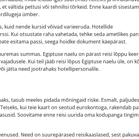
t vältida pettusi või tehnilisi tõrkeid. Enne kaardi sisestam
ardilugeja ümber.
, kuid nende kursid võivad varieeruda. Hotellide
ssi. Kui otsustate raha vahetada, tehke seda ametlikes pa
peate esitama passi, seega hoidke dokument käepärast.
uremas summas. Egiptuse naelu on pärast reisi lõppu keer
jadusele. Kui teil jääb reisi lõpus Egiptuse naelu üle, on k
i jätta need jootrahaks hotellipersonalile.
s, tasub meeles pidada mõningaid riske. Esmalt, paljude
Teiseks, kui teie kaart on seotud eurokontoga, rakendab p
tasusid. Soovitame enne reisi uurida oma kodupanga tingim
steenused. Need on suurepärased reisikaaslased, sest pakuv