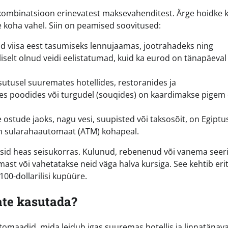
a kombinatsioon erinevatest maksevahenditest. Ärge hoidke 
 koha vahel. Siin on peamised soovitused:
d viisa eest tasumiseks lennujaamas, jootrahadeks ning
selt olnud veidi eelistatumad, kuid ka eurod on tänapäeval 
sutusel suuremates hotellides, restoranides ja
tes poodides või turgudel (souqides) on kaardimakse pigem
ostude jaoks, nagu vesi, suupisted või taksosõit, on Egiptu
on sularahaautomaat (ATM) kohapeal.
leksid heas seisukorras. Kulunud, rebenenud või vanema seer
ast või vahetatakse neid väga halva kursiga. See kehtib eri
 100-dollarilisi kupüüre.
ate kasutada?
maadid, mida leidub igas suuremas hotellis ja linnatänava