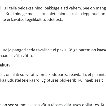
 Kui teile öeldakse hind, pakkuge alati vähem. See on mäng
lt. Kuid pidage meeles: kui olete hinnas kokku leppinud, on
i te ei kavatse tegelikult toodet osta.
valuuta ja pangad seda tavaliselt ei paku. Kõige parem on kaas
aadist välja võtta.
nekut?
t, on alati soovitatav oma kodupanka teavitada, et plaanit
 kaalutlustel teie kaardi Egiptuses blokeerib, kui näeb sealt
am on see summa kaasa võtta täpses väärtuses dollarites. Ku