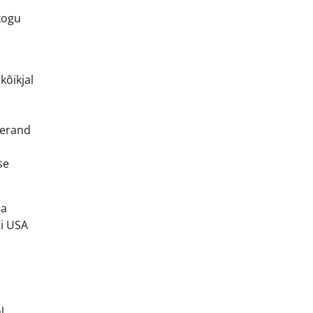
kogu
kõikjal
 erand
se
ia
ti USA
l.