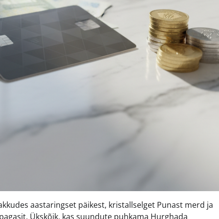
kkudes aastaringset päikest, kristallselget Punast merd ja
e pagasit. Ükskõik, kas suundute puhkama Hurghada