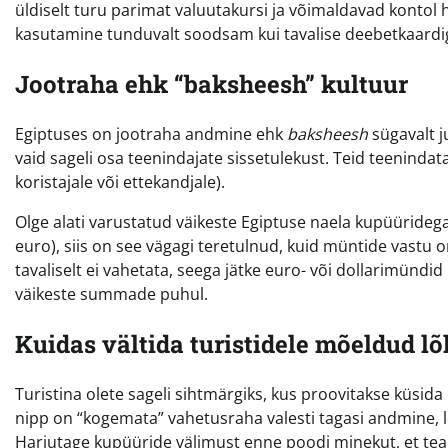
üldiselt turu parimat valuutakursi ja võimaldavad kontol ho
kasutamine tunduvalt soodsam kui tavalise deebetkaard
Jootraha ehk “baksheesh” kultuur
Egiptuses on jootraha andmine ehk
baksheesh
sügavalt j
vaid sageli osa teenindajate sissetulekust. Teid teenindat
koristajale või ettekandjale).
Olge alati varustatud väikeste Egiptuse naela kupüüridega j
euro), siis on see vägagi teretulnud, kuid müntide vastu
tavaliselt ei vahetata, seega jätke euro- või dollarimündid
väikeste summade puhul.
Kuidas vältida turistidele mõeldud l
Turistina olete sageli sihtmärgiks, kus proovitakse küsid
nipp on “kogemata” vahetusraha valesti tagasi andmine, lo
Harjutage kupüüride välimust enne poodi minekut, et teaks