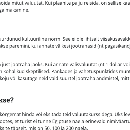
ida mitut valuutat. Kui plaanite palju reisida, on sellise kaa
iga maksmine.
uurdunud kultuuriline norm. See ei ole lihtsalt viisakusavald
akse paremini, kui annate väikesi jootrahasid (nt pagasikandj
ust jootraha jaoks. Kui annate välisvaluutat (nt 1 dollar või
 on kohalikud skeptilised. Pankades ja vahetuspunktides mün
 koju või kasutage neid vaid suurtel jootraha andmistel, mitt
õkse?
a kõrgemat hinda või eksitada teid valuutakurssidega. Üks le
otes, et turist ei tunne Egiptuse naela erinevaid nimiväärtu
ite täpselt, mis on 50, 100 ja 200 naela.