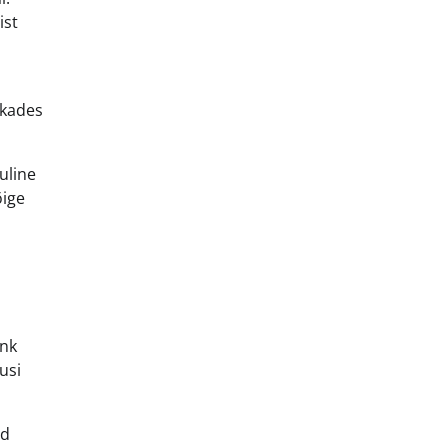
ist
nkades
uline
õige
s
ank
usi
ad