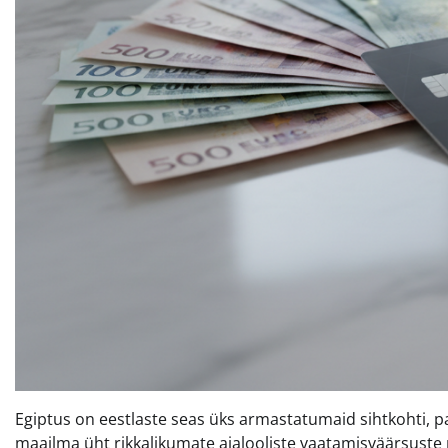
Egiptus on eestlaste seas üks armastatumaid sihtkohti, pa
maailma üht rikkalikumate ajalooliste vaatamisväärsust