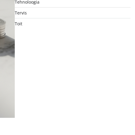
Tehnoloogia
Tervis
Toit