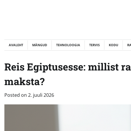
Skip
to
content
AVALEHT
MÄNGUD
TEHNOLOOGIA
TERVIS
KODU
R
Reis Egiptusesse: millist r
maksta?
Posted on
2. juuli 2026