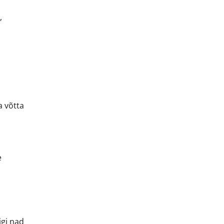
,
a võtta
e
igi nad