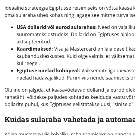
Ideaalne strateegia Egiptusse reisimiseks on võtta kaas
oma sularaha ühes kohas ning jagage see mitme turvalise
USA dollarid või eurod sularahas:
Need on vajaliku
suuremateks ostudeks. Dollarid on Egiptuses ajalooli
aktsepteeritud.
Kaardimaksed:
Visa ja Mastercard on laialdaselt ka
kaubanduskeskustes. Kuid olge valmis, et väiksema
kui reegel.
Egiptuse naelad kohapeal:
Väiksemate igapäevaste 
naelad hädavajalikud. Parim viis nende saamiseks 
Oluline on jälgida, et kaasavõetavad dollarid ja eurod o
rahatähti võidakse paljudes kohtades keelduda vastu võtm
dollarite puhul, kus Egiptuses eelistatakse uusi, “siniseid”
Kuidas sularaha vahetada ja automa
Kõige mugavam viis kohaliku raha saamiseks on pangaauto