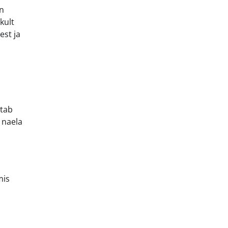
on
kult
est ja
htab
 naela
mis