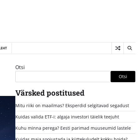
LEHT
Otsi
Otsi
Värsked postitused
Mitu riiki on maailmas? Eksperdid selgitavad segadust
Kuidas valida ETF-i: algaja investori täielik teejuht
Kuhu minna perega? Eesti parimad muuseumid lastele
Kuidas maja soojustada ja küttekuludelt kokku hoida?