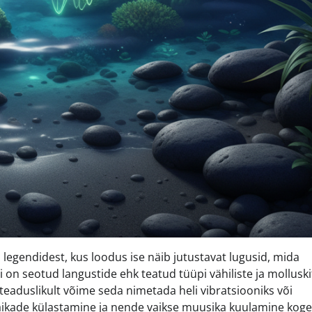
legendidest, kus loodus ise näib jutustavat lugusid, mida
i on seotud langustide ehk teatud tüüpi vähiliste ja molluski
 teaduslikult võime seda nimetada heli vibratsiooniks või
aikade külastamine ja nende vaikse muusika kuulamine kog