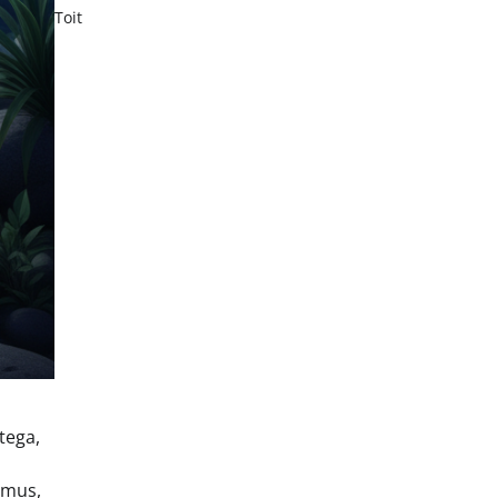
Toit
tega,
emus,