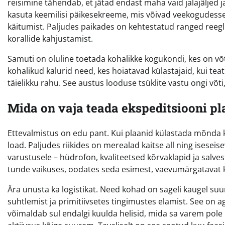
reisimine tähendab, et jätad endast maha vaid jalajäljed 
kasuta keemilisi päikesekreeme, mis võivad veekogudesse
käitumist. Paljudes paikades on kehtestatud ranged reeglid
korallide kahjustamist.
Samuti on oluline toetada kohalikke kogukondi, kes on v
kohalikud kalurid need, kes hoiatavad külastajaid, kui t
täielikku rahu. See austus looduse tsüklite vastu ongi võti
Mida on vaja teada ekspeditsiooni p
Ettevalmistus on edu pant. Kui plaanid külastada mõnda 
load. Paljudes riikides on merealad kaitse all ning isesei
varustusele – hüdrofon, kvaliteetsed kõrvaklapid ja salv
tunde vaikuses, oodates seda esimest, vaevumärgatavat k
Ära unusta ka logistikat. Need kohad on sageli kaugel suu
suhtlemist ja primitiivsetes tingimustes elamist. See on a
võimaldab sul endalgi kuulda helisid, mida sa varem pole m