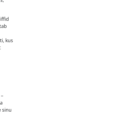
s,
ffid
utab
ti, kus
t
 –
ja
e sinu