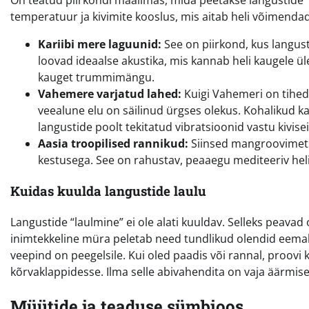
On teatud piirkondi maailmas, mida peetakse langustide 
temperatuur ja kivimite kooslus, mis aitab heli võimen
Kariibi mere laguunid:
See on piirkond, kus langust
loovad ideaalse akustika, mis kannab heli kaugele ül
kauget trummimängu.
Vahemere varjatud lahed:
Kuigi Vahemeri on tihedal
veealune elu on säilinud ürgses olekus. Kohalikud kal
langustide poolt tekitatud vibratsioonid vastu kivisei
Aasia troopilised rannikud:
Siinsed mangroovimetsa
kestusega. See on rahustav, peaaegu mediteeriv heli
Kuidas kuulda langustide laulu
Langustide “laulmine” ei ole alati kuuldav. Selleks peava
inimtekkeline müra peletab need tundlikud olendid eemal
veepind on peegelsile. Kui oled paadis või rannal, proovi
kõrvaklappidesse. Ilma selle abivahendita on vaja äärmisel
Müütide ja teaduse sümbioos