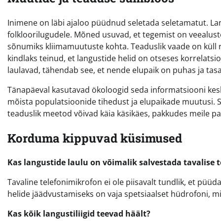
Inimene on läbi ajaloo püüdnud seletada seletamatut. Lan
folkloorilugudele. Mõned usuvad, et tegemist on veealus
sõnumiks kliimamuutuste kohta. Teaduslik vaade on küll 
kindlaks teinud, et langustide helid on otseses korrelatsi
laulavad, tähendab see, et nende elupaik on puhas ja tas
Tänapäeval kasutavad ökoloogid seda informatsiooni kesk
mõista populatsioonide tihedust ja elupaikade muutusi. S
teaduslik meetod võivad käia käsikäes, pakkudes meile p
Korduma kippuvad küsimused
Kas langustide laulu on võimalik salvestada tavalise t
Tavaline telefonimikrofon ei ole piisavalt tundlik, et püüd
helide jäädvustamiseks on vaja spetsiaalset hüdrofoni, m
Kas kõik langustiliigid teevad häält?