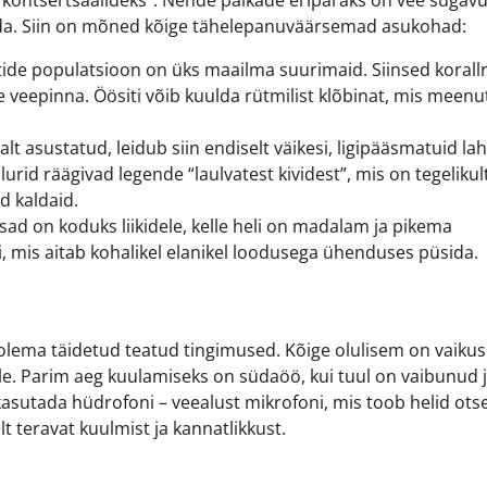
“kontsertsaalideks”. Nende paikade eripäraks on vee sügavu
dada. Siin on mõned kõige tähelepanuväärsemad asukohad:
ide populatsioon on üks maailma suurimaid. Siinsed korallri
e veepinna. Öösiti võib kuulda rütmilist klõbinat, mis meen
t asustatud, leidub siin endiselt väikesi, ligipääsmatuid lah
urid räägivad legende “laulvatest kividest”, mis on tegelikul
d kaldaid.
d on koduks liikidele, kelle heli on madalam ja pikema
, mis aitab kohalikel elanikel loodusega ühenduses püsida.
d olema täidetud teatud tingimused. Kõige olulisem on vaikus
e. Parim aeg kuulamiseks on südaöö, kui tuul on vaibunud 
 kasutada hüdrofoni – veealust mikrofoni, mis toob helid ots
t teravat kuulmist ja kannatlikkust.