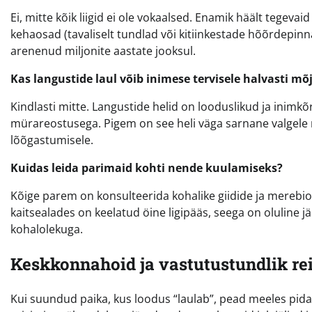
Ei, mitte kõik liigid ei ole vokaalsed. Enamik häält tegeva
kehaosad (tavaliselt tundlad või kitiinkestade hõõrdepi
arenenud miljonite aastate jooksul.
Kas langustide laul võib inimese tervisele halvasti mõ
Kindlasti mitte. Langustide helid on looduslikud ja inimk
mürareostusega. Pigem on see heli väga sarnane valgele 
lõõgastumisele.
Kuidas leida parimaid kohti nende kuulamiseks?
Kõige parem on konsulteerida kohalike giidide ja merebi
kaitsealades on keelatud öine ligipääs, seega on oluline j
kohalolekuga.
Keskkonnahoid ja vastutustundlik re
Kui suundud paika, kus loodus “laulab”, pead meeles pida