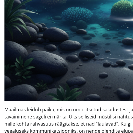
Maailmas leidub paiku, mis on ümbritsetud saladustest ja 
tavainimene sageli ei märka. Üks selliseid müstilisi nähtus
mille kohta rahvasuus räägitakse, et nad “laulavad”. Kuigi
veealuseks kommunikatsiooniks, on nende olendite elup