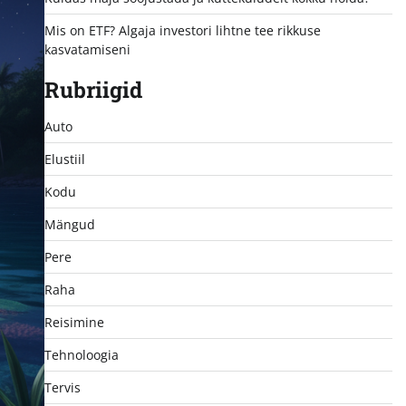
Mis on ETF? Algaja investori lihtne tee rikkuse
kasvatamiseni
Rubriigid
Auto
Elustiil
Kodu
Mängud
Pere
Raha
Reisimine
Tehnoloogia
Tervis