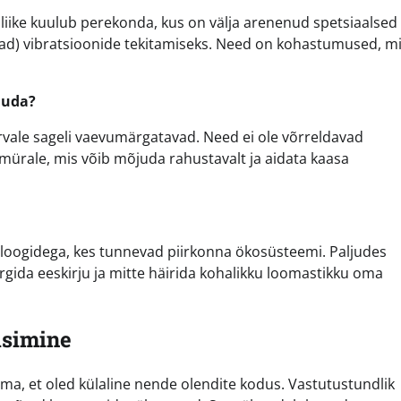
id liike kuulub perekonda, kus on välja arenenud spetsiaalsed
nnad) vibratsioonide tekitamiseks. Need on kohastumused, m
juda?
õrvale sageli vaevumärgatavad. Need ei ole võrreldavad
mürale, mis võib mõjuda rahustavalt ja aidata kaasa
oloogidega, kes tunnevad piirkonna ökosüsteemi. Paljudes
ärgida eeskirju ja mitte häirida kohalikku loomastikku oma
isimine
ma, et oled külaline nende olendite kodus. Vastutustundlik