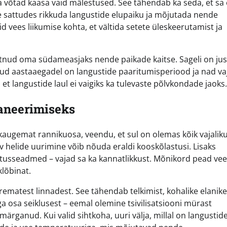
ja võtad kaasa vaid mälestused. See tähendab ka seda, et sa 
 sattudes rikkuda langustide elupaiku ja mõjutada nende
 vees liikumise kohta, et vältida setete üleskeerutamist ja
õtnud oma südameasjaks nende paikade kaitse. Sageli on jus
eatud aastaaegadel on langustide paaritumisperiood ja nad v
, et langustide laul ei vaigiks ka tulevaste põlvkondade jaoks.
laneerimiseks
kaugemat rannikuosa, veendu, et sul on olemas kõik vajalik
sev helide uurimine võib nõuda eraldi kooskõlastusi. Lisaks
estusseadmed – vajad sa ka kannatlikkust. Mõnikord pead ve
lõbinat.
rematest linnadest. See tähendab telkimist, kohalike elanik
ga osa seiklusest – eemal olemine tsivilisatsiooni mürast
ärganud. Kui valid sihtkoha, uuri välja, millal on langustid