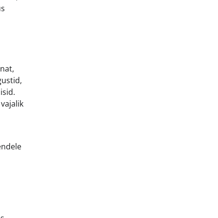
us
nat,
gustid,
isid.
vajalik
endele