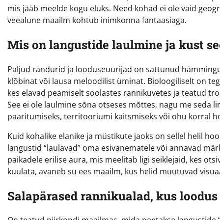
mis jääb meelde kogu eluks. Need kohad ei ole vaid geogra
veealune maailm kohtub inimkonna fantaasiaga.
Mis on langustide laulmine ja kust s
Paljud rändurid ja looduseuurijad on sattunud hämminguss
klõbinat või lausa meloodilist üminat. Bioloogiliselt on t
kes elavad peamiselt soolastes rannikuvetes ja teatud tro
See ei ole laulmine sõna otseses mõttes, nagu me seda li
paaritumiseks, territooriumi kaitsmiseks või ohu korral h
Kuid kohalike elanike ja müstikute jaoks on sellel helil 
langustid “laulavad” oma esivanematele või annavad märk
paikadele erilise aura, mis meelitab ligi seiklejaid, kes o
kuulata, avaneb su ees maailm, kus helid muutuvad visuaa
Salapärased rannikualad, kus loodus