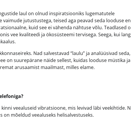
gustide laul on olnud inspiratsiooniks lugematutele
te vaimude jutustustega, teised aga peavad seda looduse e
ratsionaalne, kuid see ei vähenda nähtuse võlu. Teadlased 
oonis vee kvaliteedi ja ökosüsteemi tervisega. Seega, kui lan
akaalus.
konnaseireks. Nad salvestavad “laulu” ja analüüsivad seda,
ee on suurepärane näide sellest, kuidas looduse müstika ja
aremat arusaamist maailmast, milles elame.
elefoniga?
a kinni veealuseid vibratsioone, mis levivad läbi veekihtide.
is on mõeldud veealuseks helisalvestuseks.