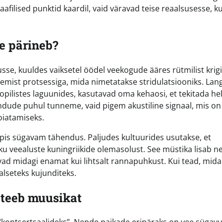
afilised punktid kaardil, vaid väravad teise reaalsusesse, k
ee pärineb?
e, kuuldes vaiksetel öödel veekogude ääres rütmilist krigi
egemist protsessiga, mida nimetatakse stridulatsiooniks. Lan
opilistes laguunides, kasutavad oma kehaosi, et tekitada hel
ndude puhul tunneme, vaid pigem akustiline signaal, mis on 
oiatamiseks.
hoopis sügavam tähendus. Paljudes kultuurides usutakse, et
u veealuste kuningriikide olemasolust. See müstika lisab n
tsivad midagi enamat kui lihtsalt rannapuhkust. Kui tead, mida
lseteks kujunditeks.
 teeb muusikat