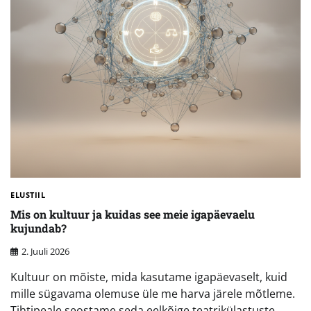
ELUSTIIL
Mis on kultuur ja kuidas see meie igapäevaelu
kujundab?
2. Juuli 2026
Kultuur on mõiste, mida kasutame igapäevaselt, kuid
mille sügavama olemuse üle me harva järele mõtleme.
Tihtipeale seostame seda eelkõige teatrikülastuste,