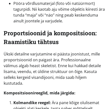
Pööra võrdlusmaterjal (foto või natüürmort)
tagurpidi. Nii kaotab aju võime objektis kiiresti ära
tunda “maja” või “näo” ning peab keskenduma
ainult joontele ja varjudele.
Proportsioonid ja kompositsioon:
Raamistiku tähtsus
Ükski detailne varjutamine ei päästa joonistust, mille
proportsioonid on paigast ära. Professionaalne
välimus algab heast skeletist. Enne kui hakkad detaile
lisama, veendu, et üldine struktuur on õige. Kasuta
selleks kergeid visandijooni, mida saab hiljem
kustutada.
Kompositsioonireeglid, mida järgida:
Kolmandike reegel:
Ära pane kõige olulisemat
objekti alati keskele. Jaota paber mõtteliselt