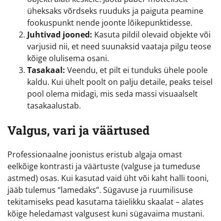
üheksaks võrdseks ruuduks ja paiguta peamine
fookuspunkt nende joonte lõikepunktidesse.
Juhtivad jooned:
Kasuta pildil olevaid objekte või
varjusid nii, et need suunaksid vaataja pilgu teose
kõige olulisema osani.
Tasakaal:
Veendu, et pilt ei tunduks ühele poole
kaldu. Kui ühelt poolt on palju detaile, peaks teisel
pool olema midagi, mis seda massi visuaalselt
tasakaalustab.
Valgus, vari ja väärtused
Professionaalne joonistus eristub algaja omast
eelkõige kontrasti ja väärtuste (valguse ja tumeduse
astmed) osas. Kui kasutad vaid üht või kaht halli tooni,
jääb tulemus “lamedaks”. Sügavuse ja ruumilisuse
tekitamiseks pead kasutama täielikku skaalat – alates
kõige heledamast valgusest kuni sügavaima mustani.