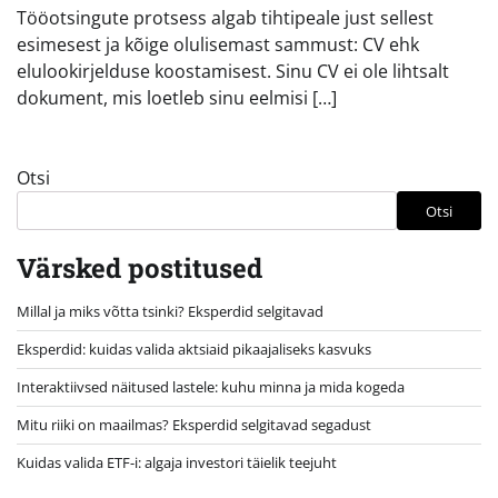
Tööotsingute protsess algab tihtipeale just sellest
esimesest ja kõige olulisemast sammust: CV ehk
elulookirjelduse koostamisest. Sinu CV ei ole lihtsalt
dokument, mis loetleb sinu eelmisi […]
Otsi
Otsi
Värsked postitused
Millal ja miks võtta tsinki? Eksperdid selgitavad
Eksperdid: kuidas valida aktsiaid pikaajaliseks kasvuks
Interaktiivsed näitused lastele: kuhu minna ja mida kogeda
Mitu riiki on maailmas? Eksperdid selgitavad segadust
Kuidas valida ETF-i: algaja investori täielik teejuht