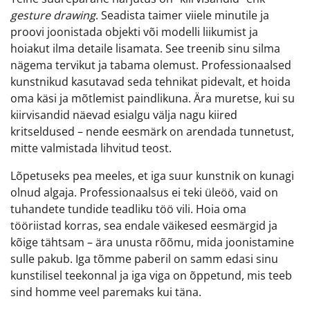
gesture drawing
. Seadista taimer viiele minutile ja
proovi joonistada objekti või modelli liikumist ja
hoiakut ilma detaile lisamata. See treenib sinu silma
nägema tervikut ja tabama olemust. Professionaalsed
kunstnikud kasutavad seda tehnikat pidevalt, et hoida
oma käsi ja mõtlemist paindlikuna. Ära muretse, kui su
kiirvisandid näevad esialgu välja nagu kiired
kritseldused – nende eesmärk on arendada tunnetust,
mitte valmistada lihvitud teost.
Lõpetuseks pea meeles, et iga suur kunstnik on kunagi
olnud algaja. Professionaalsus ei teki üleöö, vaid on
tuhandete tundide teadliku töö vili. Hoia oma
tööriistad korras, sea endale väikesed eesmärgid ja
kõige tähtsam – ära unusta rõõmu, mida joonistamine
sulle pakub. Iga tõmme paberil on samm edasi sinu
kunstilisel teekonnal ja iga viga on õppetund, mis teeb
sind homme veel paremaks kui täna.