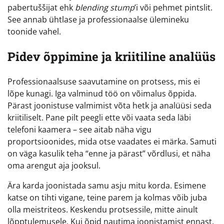
pabertuššijat ehk
blending stump
’i või pehmet pintslit.
See annab ühtlase ja professionaalse ülemineku
toonide vahel.
Pidev õppimine ja kriitiline analüüs
Professionaalsuse saavutamine on protsess, mis ei
lõpe kunagi. Iga valminud töö on võimalus õppida.
Pärast joonistuse valmimist võta hetk ja analüüsi seda
kriitiliselt. Pane pilt peegli ette või vaata seda läbi
telefoni kaamera – see aitab näha vigu
proportsioonides, mida otse vaadates ei märka. Samuti
on väga kasulik teha “enne ja pärast” võrdlusi, et näha
oma arengut aja jooksul.
Ära karda joonistada samu asju mitu korda. Esimene
katse on tihti vigane, teine parem ja kolmas võib juba
olla meistriteos. Keskendu protsessile, mitte ainult
lõpptulemusele. Kui õpid nautima joonistamist ennast,