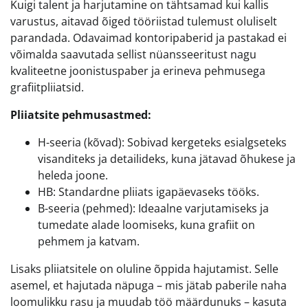
Kuigi talent ja harjutamine on tähtsamad kui kallis
varustus, aitavad õiged tööriistad tulemust oluliselt
parandada. Odavaimad kontoripaberid ja pastakad ei
võimalda saavutada sellist nüansseeritust nagu
kvaliteetne joonistuspaber ja erineva pehmusega
grafiitpliiatsid.
Pliiatsite pehmusastmed:
H-seeria (kõvad): Sobivad kergeteks esialgseteks
visanditeks ja detailideks, kuna jätavad õhukese ja
heleda joone.
HB: Standardne pliiats igapäevaseks tööks.
B-seeria (pehmed): Ideaalne varjutamiseks ja
tumedate alade loomiseks, kuna grafiit on
pehmem ja katvam.
Lisaks pliiatsitele on oluline õppida hajutamist. Selle
asemel, et hajutada näpuga – mis jätab paberile naha
loomulikku rasu ja muudab töö määrdunuks – kasuta