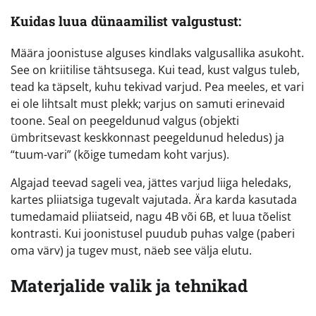
Kuidas luua dünaamilist valgustust:
Määra joonistuse alguses kindlaks valgusallika asukoht.
See on kriitilise tähtsusega. Kui tead, kust valgus tuleb,
tead ka täpselt, kuhu tekivad varjud. Pea meeles, et vari
ei ole lihtsalt must plekk; varjus on samuti erinevaid
toone. Seal on peegeldunud valgus (objekti
ümbritsevast keskkonnast peegeldunud heledus) ja
“tuum-vari” (kõige tumedam koht varjus).
Algajad teevad sageli vea, jättes varjud liiga heledaks,
kartes pliiatsiga tugevalt vajutada. Ära karda kasutada
tumedamaid pliiatseid, nagu 4B või 6B, et luua tõelist
kontrasti. Kui joonistusel puudub puhas valge (paberi
oma värv) ja tugev must, näeb see välja elutu.
Materjalide valik ja tehnikad