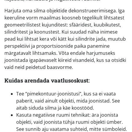
Harjuta oma silma objektide dekonstrueerimisega. Iga
keeruline vorm maailmas koosneb tegelikult lihtsatest
geomeetrilistest kujunditest: sfääridest, kuubikutest,
silindritest ja koonustest. Kui suudad näha inimese
pead kui lihtsat kera või kätt kui silindrite jada, muutub
perspektiivi ja proportsioonide paika panemine
märgatavalt lihtsamaks. Võta endale harjumuseks
joonistada igapäevaselt kiireid visandeid, kus sa otsidki
vaid neid peidetud baasvorme.
Kuidas arendada vaatlusoskust:
Tee “pimekontuur-joonistusi”, kus sa ei vaata
paberit, vaid ainult objekti, mida joonistad. See
aitab siduda silma ja käe koostööd.
Kasuta negatiivse ruumi tehnikat: ära joonista
objekti, vaid joonista tühja ruumi objekti ümber.
See sunnib aju vaatama suhteid, mitte sümboleid.