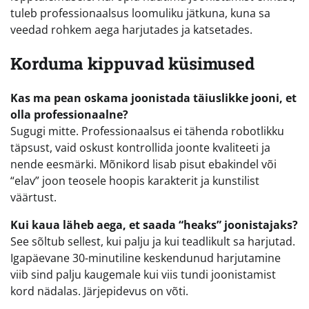
tuleb professionaalsus loomuliku jätkuna, kuna sa
veedad rohkem aega harjutades ja katsetades.
Korduma kippuvad küsimused
Kas ma pean oskama joonistada täiuslikke jooni, et
olla professionaalne?
Sugugi mitte. Professionaalsus ei tähenda robotlikku
täpsust, vaid oskust kontrollida joonte kvaliteeti ja
nende eesmärki. Mõnikord lisab pisut ebakindel või
“elav” joon teosele hoopis karakterit ja kunstilist
väärtust.
Kui kaua läheb aega, et saada “heaks” joonistajaks?
See sõltub sellest, kui palju ja kui teadlikult sa harjutad.
Igapäevane 30-minutiline keskendunud harjutamine
viib sind palju kaugemale kui viis tundi joonistamist
kord nädalas. Järjepidevus on võti.