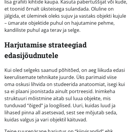
lisa grafiiti kihtide kaupa. Kasuta pabertuššijat või kude,
et toonid õrnalt üksteisega sulandada. Oluline on
jälgida, et üleminek oleks sujuv ja vastaks objekti kujule
– ümarate objektide puhul on hajutamine pehme,
kandiliste puhul aga terav ja selge.
Harjutamise strateegiad
edasijõudnutele
Kui oled selgeks saanud põhitõed, on aeg liikuda edasi
keerulisemate tehnikate juurde. Üks parimaid viise
oma oskusi lihvida on studeerida anatoomiat, isegi kui
sa ei plaani joonistada ainult portreesid. Inimkeha
struktuuri mõistmine aitab sul luua objekte, mis
tunduvad “õiged” ja loogilised. Uuri, kuidas luud ja
lihased pinna all asetsevad, sest see mõjutab seda,
kuidas valgus ja vari objektil käituvad.
Teine suurepärane harjutus on “kiirvisandid” ehk