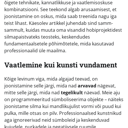
õigete tehnikate, kannatlikkuse ja vaatlemisoskuse
kombinatsiooni. See teekond algab arusaamisest, et
joonistamine on oskus, mida saab treenida nagu iga
teist lihast. Käesolev artikkel juhendab sind samm-
sammult, kuidas muuta oma visandid hobiprojektidest
silmapaistvateks teosteks, keskendudes
fundamentaalsetele põhimõtetele, mida kasutavad
professionaalid üle maailma.
Vaatlemine kui kunsti vundament
Kõige levinum viga, mida algajad teevad, on
joonistamine selle järgi, mida nad
arvavad
nägevat,
mitte selle järgi, mida nad
tegelikult
näevad. Meie aju
on programmeeritud sümboliseerima objekte – näiteks
joonistame silma kui mandlikujulist vormi või puud kui
pulka, mille otsas on pilv. Professionaalsed kunstnikud
aga ignoreerivad neid sümboleid ja keskenduvad
kujudele, nurkadele ja negatiivsele ruumile.