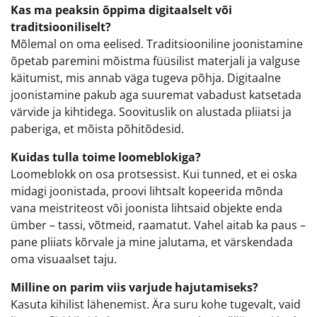
Kas ma peaksin õppima digitaalselt või
traditsiooniliselt?
Mõlemal on oma eelised. Traditsiooniline joonistamine
õpetab paremini mõistma füüsilist materjali ja valguse
käitumist, mis annab väga tugeva põhja. Digitaalne
joonistamine pakub aga suuremat vabadust katsetada
värvide ja kihtidega. Soovituslik on alustada pliiatsi ja
paberiga, et mõista põhitõdesid.
Kuidas tulla toime loomeblokiga?
Loomeblokk on osa protsessist. Kui tunned, et ei oska
midagi joonistada, proovi lihtsalt kopeerida mõnda
vana meistriteost või joonista lihtsaid objekte enda
ümber – tassi, võtmeid, raamatut. Vahel aitab ka paus –
pane pliiats kõrvale ja mine jalutama, et värskendada
oma visuaalset taju.
Milline on parim viis varjude hajutamiseks?
Kasuta kihilist lähenemist. Ära suru kohe tugevalt, vaid